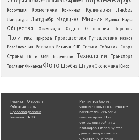
История
Казахстан
Кино
Конфликты
Кулинария
Ликбез
Косметичка
Коррупция
Криминал
Мнения
Лытдыбр
Медицина
Литература
Музыка
Наука
Общество
Отдых
Отношения
Персоны
Олимпиада
Политика
Происшествия
Путешествия
Природа
Разное
Реклама
Сиськи
События
Спорт
Разоблачения
Религия
СНГ
Технологии
Страны
Транспорт
ТВ и СМИ
Творчество
Фото
Штуки
Шоубиз
Экономика
Троллинг
Финансы
Юмор
Главная
О проекте
Рейтинг топ блогов
,
Обратная связь
упорядоченных по количеству
Правообладателям
посетителей, ссылок и
Реклама
RSS
комментариев. При
составлении рейтинга
блогосферы используются
данные, полученные из
открытых источников.