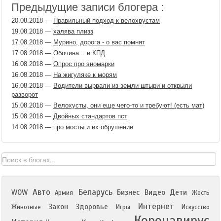
Предыдущие записи блогера :
20.08.2018
—
Правильный подход к велохрустам
19.08.2018
—
халява плизз
17.08.2018
—
Мурино, дорога - о вас помнят
17.08.2018
—
Обочина... и КПД
16.08.2018
—
Опрос про эномарки
16.08.2018
—
На жигуляке к морям
16.08.2018
—
Водители вырвали из земли штыри и открыли
разворот
15.08.2018
—
Велохусты, они еще чего-то и требуют! (есть мат)
15.08.2018
—
Двойных стандартов пст
14.08.2018
—
про мосты и их обрушение
Авто
Беларусь
WOW
Бизнес
Видео
Дети
Армия
Жесть
Интернет
Закон
Здоровье
Животные
Игры
Искусство
Коронавирус