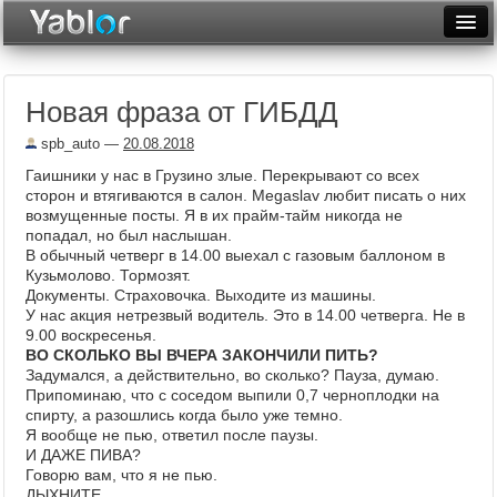
Разместить статью
Войти
Новая фраза от ГИБДД
Неделя
spb_auto
—
20.08.2018
Месяц
Гаишники у нас в Грузино злые. Перекрывают со всех
сторон и втягиваются в салон. Megaslav любит писать о них
Рейтинги
возмущенные посты. Я в их прайм-тайм никогда не
попадал, но был наслышан.
Архив
В обычный четверг в 14.00 выехал с газовым баллоном в
Кузьмолово. Тормозят.
Фототоп
Документы. Страховочка. Выходите из машины.
У нас акция нетрезвый водитель. Это в 14.00 четверга. Не в
Видеотоп
9.00 воскресенья.
ВО СКОЛЬКО ВЫ ВЧЕРА ЗАКОНЧИЛИ ПИТЬ?
Задумался, а действительно, во сколько? Пауза, думаю.
Припоминаю, что с соседом выпили 0,7 черноплодки на
спирту, а разошлись когда было уже темно.
Я вообще не пью, ответил после паузы.
И ДАЖЕ ПИВА?
Говорю вам, что я не пью.
ДЫХНИТЕ.