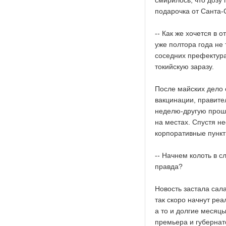
смирилось, что дозу 
подарочка от Санта-
-- Как же хочется в о
уже полтора года не 
соседних префектура
токийскую заразу.
После майских дело 
вакцинации, правите
неделю-другую проше
на местах. Спустя н
корпоративные пункт
-- Начнем колоть в с
правда?
Новость застала сал
так скоро начнут ре
а то и долгие месяц
премьера и губернат