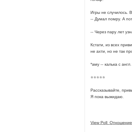
Игры не случилось. 
-- Думал помру. А по
-- Через пару лет уз
Кстати, из всех при
не ахти, но не так пр
*аму -- калька с англ.
⭐️⭐️⭐️⭐️⭐️
Рассказывайте, прив
Я пока выжидаю.
View Poll: Отношение