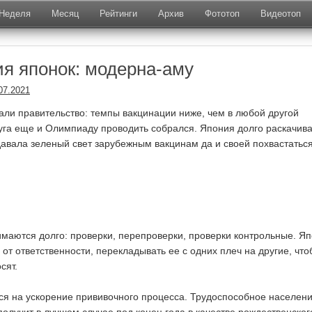
Неделя
Месяц
Рейтинги
Архив
Фототоп
Видеотоп
я японок: модерна-аму
07.2021
гали правительство: темпы вакцинации ниже, чем в любой другой
Суга еще и Олимпиаду проводить собрался. Япония долго раскачива
давала зеленый свет зарубежным вакцинам да и своей похвастатьс
маются долго: проверки, перепроверки, проверки контрольные. Я
от ответственности, перекладывать ее с одних плеч на другие, что
сят.
ся на ускорение прививочного процесса. Трудоспособное населен