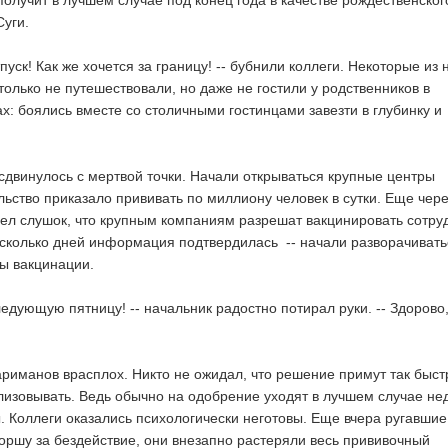
получит в лучшем случае под конец года в качестве рождественског
Суги.
тпуск! Как же хочется за границу! -- бубнили коллеги. Некоторые из 
только не путешествовали, но даже не гостили у родственников в
х: боялись вместе со столичными гостинцами завезти в глубинку и
сдвинулось с мертвой точки. Начали открываться крупные центры
льство приказало прививать по миллиону человек в сутки. Еще чере
л слушок, что крупным компаниям разрешат вакцинировать сотру
есколько дней информация подтвердилась -- начали разворачивать
ы вакцинации.
ледующую пятницу! -- начальник радостно потирал руки. -- Здорово
ариманов врасплох. Никто не ожидал, что решение примут так быст
ализовывать. Ведь обычно на одобрение уходят в лучшем случае не
ы. Коллеги оказались психологически неготовы. Еще вчера ругавшие
оршу за бездействие, они внезапно растеряли весь прививочный