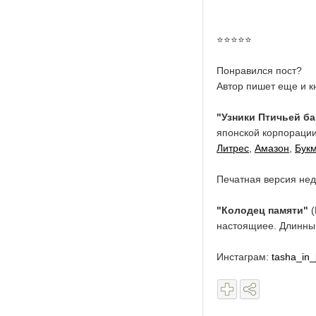
⭐️⭐️⭐️⭐️⭐️
Понравился пост?
Автор пишет еще и к
"Узники Птичьей б
японской корпорации
Литрес
,
Амазон
,
Бук
Печатная версия нед
"Колодец памяти"
(
настоящиее. Длинный
Инстаграм:
tasha_in_