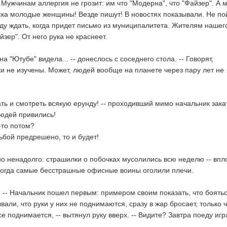
! Мужчинам аллергия не грозит: им что "Модерна", что "Файзер". А 
ска молодые женщины! Везде пишут! В новостях показывали. Не по
уду ждать, когда придет письмо из муниципалитета. Жителям нашег
ер". От него рука не краснеет.
 на "Ютубе" видела... -- донеслось с соседнего стола. -- Говорят,
и не изучены. Может, людей вообще на планете через пару лет не
тать и смотреть всякую ерунду! -- проходивший мимо начальник зака
людей привились!
т-то потом?
дьбой предрешено, то и будет!
но ненадолго: страшилки о побочках мусолились всю неделю -- впл
когда самые бесстрашные офисные воины оголили плечи.
! -- Начальник пошел первым: примером своим показать, что боять
вали, что руки у них не поднимаются, сразу в жар бросает, только 
се поднимается, -- вытянул руку вверх. -- Видите? Завтра поеду игр