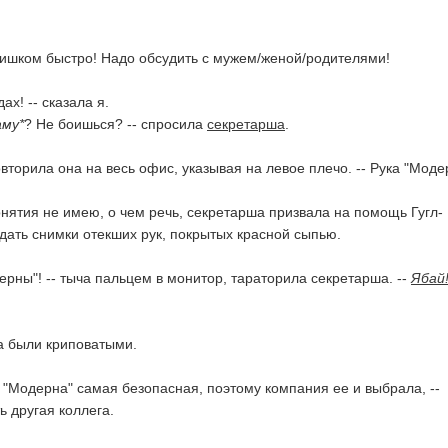
лишком быстро! Надо обсудить с мужем/женой/родителями!
ах! -- сказала я.
аму*
? Не боишься? -- спросила
секретарша
.
овторила она на весь офис, указывая на левое плечо. -- Рука "Моде
онятия не имею, о чем речь, секретарша призвала на помощь Гугл-
дать снимки отекших рук, покрытых красной сыпью.
дерны"! -- тыча пальцем в монитор, тараторила секретарша. --
Ябай
а были криповатыми.
, "Модерна" самая безопасная, поэтому компания ее и выбрала, --
ь другая коллега.