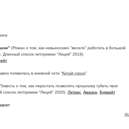
ниги:
ашни"
(Роман о том, как невыносимо "весело" работать в большой
. Длинный список литпремии "Лицей" 2019):
мейт
авно появилась в книжной сети "
Китай-город
"
Повесть о том, как перестать позволять прошлому губить твое
 список литпремии "Лицей" 2020):
Литрес
,
Амазон
,
Букмейт
japan
Ис