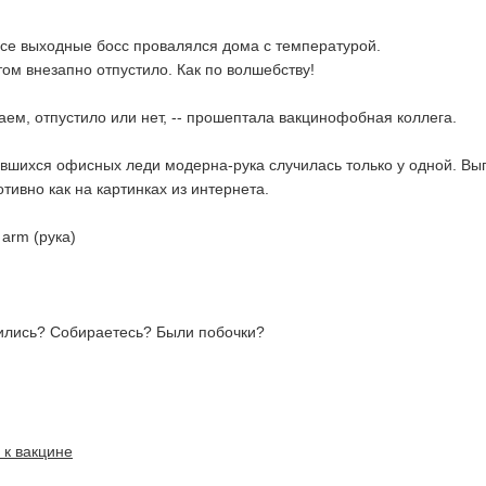
Все выходные босс провалялся дома с температурой.
том внезапно отпустило. Как по волшебству!
наем, отпустило или нет, -- прошептала вакцинофобная коллега.
вившихся офисных леди модерна-рука случилась только у одной. Вы
отивно как на картинках из интернета.
 arm (рука)
ились? Собираетесь? Были побочки?
 к вакцине