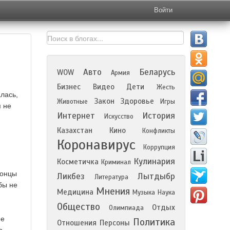
Войти
Авто
Беларусь
WOW
Армия
Бизнес
Видео
Дети
Жесть
лась,
Закон
Здоровье
Животные
Игры
я не
Интернет
История
Искусство
Казахстан
Кино
Конфликты
Коронавирус
Коррупция
Кулинария
Косметичка
Криминал
понцы
Ликбез
Лытдыбр
Литература
бы не
Мнения
Медицина
Музыка
Наука
Общество
Отдых
Олимпиада
ие
Политика
Отношения
Персоны