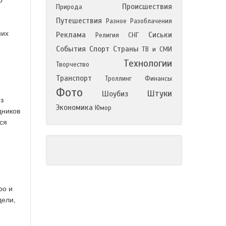
о
Происшествия
Природа
Путешествия
Разное
Разоблачения
них
Реклама
Сиськи
Религия
СНГ
События
Спорт
Страны
ТВ и СМИ
Технологии
Творчество
Транспорт
Троллинг
Финансы
Фото
Штуки
Шоубиз
з
Экономика
Юмор
дников
ся
,
ро и
дели,