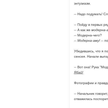
энтузиазм.
-- Надо подумать! С
-- Пойду в первых ряд
-- А как же
модерна-
-- Модерна-чего?
--
Модерна-аму!
-- п
Убедившись, что я п
сенсея. Начали выпа
-- Вот она! Рука "Мо
Ябай!
Фотографии и правд
-- Начальник говорит
отважилась поспорит