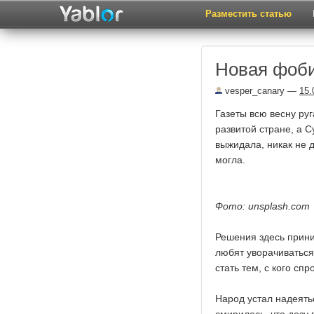
Разместить статью
Новая фоби
vesper_canary
—
15.
Газеты всю весну ру
развитой стране, а 
выжидала, никак не 
могла.
Фото: unsplash.com
Решения здесь прини
любят уворачиваться 
стать тем, с кого спро
Народ устал надеять