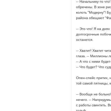
-- Начальнику-то что
обречены. В зоне ри
колоть "Модерну"! Б
района обещают "Файз
-- Это что! Я на днях
долгосрочные побочк
останется.
-- Хватит! Хватит чи
глаза. -- Миллионы 
-- А что с ними буде
-- Что будет? Что су
Опен-спейс притих, 
той самой пятницы, 
-- Вообще не больно
нечего. -- Напридумы
с работы свинтить. В
гольф.