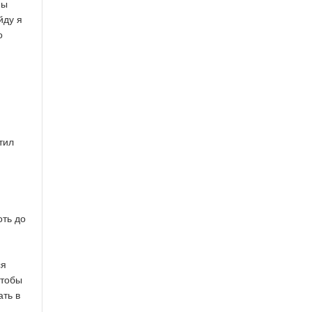
мы
йду я
о
тил
оть до
ся
чтобы
ать в