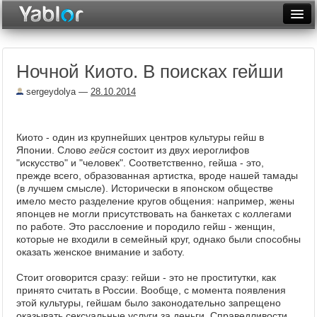
Разместить статью
Войти
Ночной Киото. В поисках гейши
Неделя
sergeydolya
—
28.10.2014
Месяц
Рейтинги
Киото - один из крупнейших центров культуры гейш в
Японии. Слово
гейся
состоит из двух иероглифов
Архив
"искусство" и "человек". Соответственно, гейша - это,
прежде всего, образованная артистка, вроде нашей тамады
Фототоп
(в лучшем смысле). Исторически в японском обществе
имело место разделение кругов общения: например, жены
Видеотоп
японцев не могли присутствовать на банкетах с коллегами
по работе. Это расслоение и породило гейш - женщин,
которые не входили в семейный круг, однако были способны
оказать женское внимание и заботу.
Стоит оговорится сразу: гейши - это не проститутки, как
принято считать в России. Вообще, с момента появления
этой культуры, гейшам было законодательно запрещено
оказывать сексуальные услуги за деньги. Справедливости