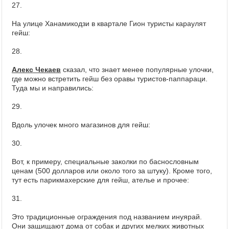
27.
На улице Ханамикодзи в квартале Гион туристы караулят
гейш:
28.
Алекс Чекаев
сказал, что знает менее популярные улочки,
где можно встретить гейш без оравы туристов-паппараци.
Туда мы и направились:
29.
Вдоль улочек много магазинов для гейш:
30.
Вот, к примеру, специальные заколки по баснословным
ценам (500 долларов или около того за штуку). Кроме того,
тут есть парикмахерские для гейш, ателье и прочее:
31.
Это традиционные ограждения под названием инуярай.
Они защищают дома от собак и других мелких животных