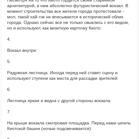
Несмотря на то что Киото гордится своей старинной
архитектурой, в нем абсолютно футуристический вокзал. В
момент строительства все жители города протестовали -
мол, такой хай-тэк не вписывается в исторический облик
города. Однако сейчас все не только свыклись с его видом,
но и используют, как визитную карточку Киото:
4.
Вокзал внутри:
5.
Радужная лестница. Иногда перед ней ставят сцену и
используют ступени как места для рассадки зрителей:
6.
Лестница яркая и видна с другой стороны вокзала:
7.
На крыше вокзала смотровая площадка. Перед нами шпиль
Киотской башни (ночью подсвечивается):