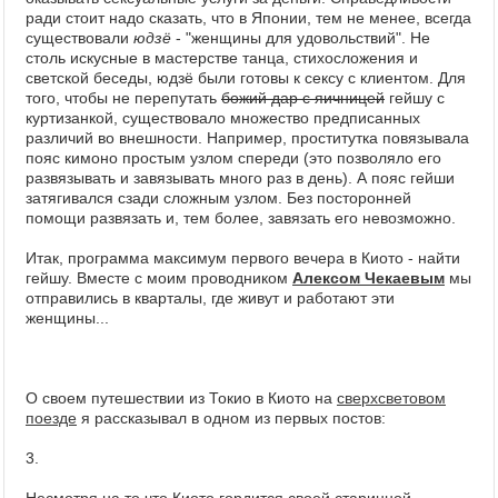
ради стоит надо сказать, что в Японии, тем не менее, всегда
существовали
юдзё
- "женщины для удовольствий". Не
столь искусные в мастерстве танца, стихосложения и
светской беседы, юдзё были готовы к сексу с клиентом. Для
того, чтобы не перепутать
божий дар с яичницей
гейшу с
куртизанкой, существовало множество предписанных
различий во внешности. Например, проститутка повязывала
пояс кимоно простым узлом спереди (это позволяло его
развязывать и завязывать много раз в день). А пояс гейши
затягивался сзади сложным узлом. Без посторонней
помощи развязать и, тем более, завязать его невозможно.
Итак, программа максимум первого вечера в Киото - найти
гейшу. Вместе с моим проводником
Алексом Чекаевым
мы
отправились в кварталы, где живут и работают эти
женщины...
О своем путешествии из Токио в Киото на
сверхсветовом
поезде
я рассказывал в одном из первых постов:
3.