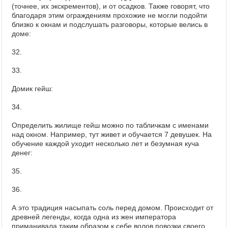
(точнее, их экскрементов), и от осадков. Также говорят, что
благодаря этим ограждениям прохожие не могли подойти
близко к окнам и подслушать разговоры, которые велись в
доме:
32.
33.
Домик гейш:
34.
Определить жилище гейш можно по табличкам с именами
над окном. Например, тут живет и обучается 7 девушек. На
обучение каждой уходит несколько лет и безумная куча
денег:
35.
36.
А это традиция насыпать соль перед домом. Происходит от
древней легенды, когда одна из жен императора
приманивала таким образом к себе волов повозки своего