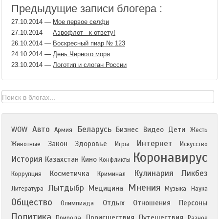
Предыдущие записи блогера :
27.10.2014
—
Мое первое селфи
27.10.2014
—
Аэрофлот - к ответу!
26.10.2014
—
Воскресный пиар № 123
24.10.2014
—
День Черного моря
23.10.2014
—
Логотип и слоган России
Авто
Беларусь
WOW
Бизнес
Видео
Дети
Армия
Жесть
Интернет
Закон
Здоровье
Животные
Игры
Искусство
Коронавирус
История
Казахстан
Кино
Конфликты
Кулинария
Ликбез
Косметичка
Коррупция
Криминал
Мнения
Лытдыбр
Медицина
Литература
Музыка
Наука
Общество
Отдых
Отношения
Персоны
Олимпиада
Политика
Происшествия
Путешествия
Природа
Разное