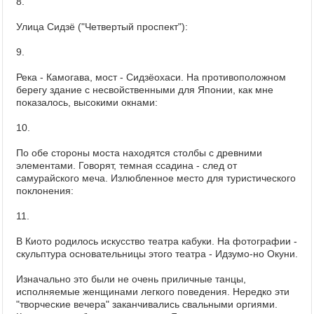
8.
Улица Сидзё ("Четвертый проспект"):
9.
Река - Камогава, мост - Сидзёохаси. На противоположном
берегу здание с несвойственными для Японии, как мне
показалось, высокими окнами:
10.
По обе стороны моста находятся столбы с древними
элементами. Говорят, темная ссадина - след от
самурайского меча. Излюбленное место для туристического
поклонения:
11.
В Киото родилось искусство театра кабуки. На фотографии -
скульптура основательницы этого театра - Идзумо-но Окуни.
Изначально это были не очень приличные танцы,
исполняемые женщинами легкого поведения. Нередко эти
"творческие вечера" заканчивались свальными оргиями.