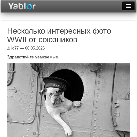
Разместить статью
Войти
Несколько интересных фото
Неделя
WWII от союзников
Месяц
id77
—
06.05.2025
Рейтинги
Здравствуйте уважаемые.
Архив
Фототоп
Видеотоп