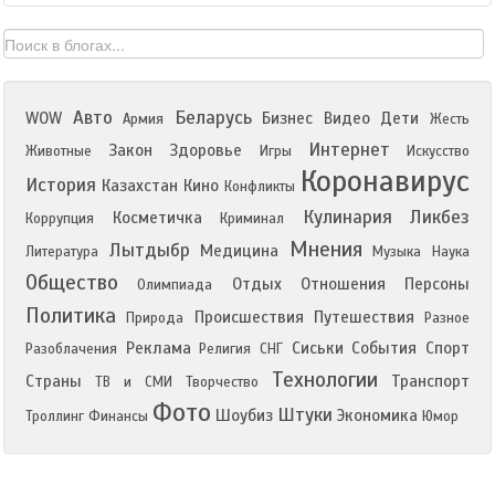
Авто
Беларусь
WOW
Бизнес
Видео
Дети
Армия
Жесть
Интернет
Закон
Здоровье
Животные
Игры
Искусство
Коронавирус
История
Казахстан
Кино
Конфликты
Кулинария
Ликбез
Косметичка
Коррупция
Криминал
Мнения
Лытдыбр
Медицина
Литература
Музыка
Наука
Общество
Отдых
Отношения
Персоны
Олимпиада
Политика
Происшествия
Путешествия
Природа
Разное
Реклама
Сиськи
События
Спорт
Разоблачения
Религия
СНГ
Технологии
Страны
Транспорт
ТВ и СМИ
Творчество
Фото
Штуки
Шоубиз
Экономика
Троллинг
Финансы
Юмор