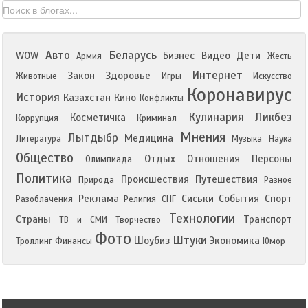
Авто
Беларусь
WOW
Бизнес
Видео
Дети
Армия
Жесть
Интернет
Закон
Здоровье
Животные
Игры
Искусство
Коронавирус
История
Казахстан
Кино
Конфликты
Кулинария
Ликбез
Косметичка
Коррупция
Криминал
Мнения
Лытдыбр
Медицина
Литература
Музыка
Наука
Общество
Отдых
Отношения
Персоны
Олимпиада
Политика
Происшествия
Путешествия
Природа
Разное
Реклама
Сиськи
События
Спорт
Разоблачения
Религия
СНГ
Технологии
Страны
Транспорт
ТВ и СМИ
Творчество
Фото
Штуки
Шоубиз
Экономика
Троллинг
Финансы
Юмор