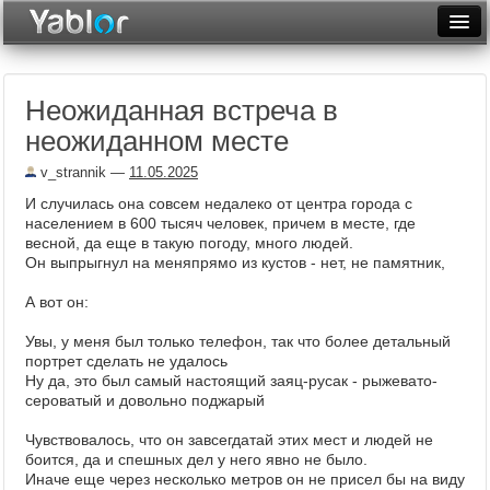
Разместить статью
Войти
Неожиданная встреча в
Неделя
неожиданном месте
Месяц
v_strannik
—
11.05.2025
Рейтинги
И случилась она совсем недалеко от центра города с
населением в 600 тысяч человек, причем в месте, где
Архив
весной, да еще в такую погоду, много людей.
Он выпрыгнул на меняпрямо из кустов - нет, не памятник,
Фототоп
А вот он:
Видеотоп
Увы, у меня был только телефон, так что более детальный
портрет сделать не удалось
Ну да, это был самый настоящий заяц-русак - рыжевато-
сероватый и довольно поджарый
Чувствовалось, что он завсегдатай этих мест и людей не
боится, да и спешных дел у него явно не было.
Иначе еще через несколько метров он не присел бы на виду