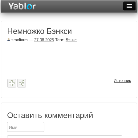
Разместить статью
Войти
Немножко Бэнкси
Неделя
smoliarm
—
27.08.2025
Теги:
Бэнкс
Месяц
Рейтинги
Архив
Фототоп
Источник
Видеотоп
Оставить комментарий