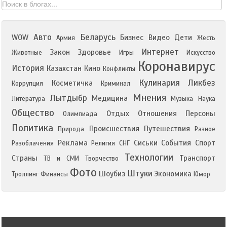
Авто
Беларусь
WOW
Бизнес
Видео
Дети
Армия
Жесть
Интернет
Закон
Здоровье
Животные
Игры
Искусство
Коронавирус
История
Казахстан
Кино
Конфликты
Кулинария
Ликбез
Косметичка
Коррупция
Криминал
Мнения
Лытдыбр
Медицина
Литература
Музыка
Наука
Общество
Отдых
Отношения
Персоны
Олимпиада
Политика
Происшествия
Путешествия
Природа
Разное
Реклама
Сиськи
События
Спорт
Разоблачения
Религия
СНГ
Технологии
Страны
Транспорт
ТВ и СМИ
Творчество
Фото
Штуки
Шоубиз
Экономика
Троллинг
Финансы
Юмор