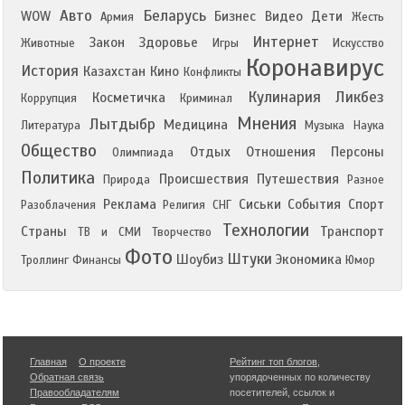
Авто
Беларусь
WOW
Бизнес
Видео
Дети
Армия
Жесть
Интернет
Закон
Здоровье
Животные
Игры
Искусство
Коронавирус
История
Казахстан
Кино
Конфликты
Кулинария
Ликбез
Косметичка
Коррупция
Криминал
Мнения
Лытдыбр
Медицина
Литература
Музыка
Наука
Общество
Отдых
Отношения
Персоны
Олимпиада
Политика
Происшествия
Путешествия
Природа
Разное
Реклама
Сиськи
События
Спорт
Разоблачения
Религия
СНГ
Технологии
Страны
Транспорт
ТВ и СМИ
Творчество
Фото
Штуки
Шоубиз
Экономика
Троллинг
Финансы
Юмор
Главная
О проекте
Рейтинг топ блогов
,
Обратная связь
упорядоченных по количеству
Правообладателям
посетителей, ссылок и