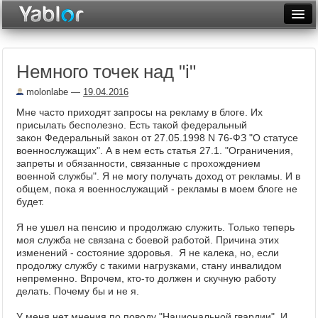
Разместить статью
Войти
Немного точек над "i"
Неделя
molonlabe
—
19.04.2016
Месяц
Мне часто приходят запросы на рекламу в блоге. Их
присылать бесполезно. Есть такой федеральный
Рейтинги
закон Федеральный закон от 27.05.1998 N 76-ФЗ "О статусе
военнослужащих". А в нем есть статья 27.1. "Ограничения,
Архив
запреты и обязанности, связанные с прохождением
военной службы". Я не могу получать доход от рекламы. И в
Фототоп
общем, пока я военнослужащий - рекламы в моем блоге не
будет.
Видеотоп
Я не ушел на пенсию и продолжаю служить. Только теперь
моя служба не связана с боевой работой. Причина этих
изменений - состояние здоровья. Я не калека, но, если
продолжу службу с такими нагрузками, стану инвалидом
непременно. Впрочем, кто-то должен и скучную работу
делать. Почему бы и не я.
У меня нет мнения по поводу "Национальной гвардии". И