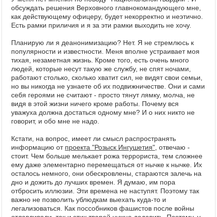
обсуждать решения Верховного главнокомандующего мне,
как действующему офицеру, будет некорректно и неэтично.
Есть рамки приличия и я за эти рамки выходить не хочу.
Планирую ли я деанонимизацию? Нет. Я не стремлюсь к
популярности и известности. Меня вполне устраивает моя
тихая, незаметная жизнь. Кроме того, есть очень много
людей, которые несут такую же службу, не спят ночами,
работают столько, сколько хватит сил, не видят свои семьи,
но вы никогда не узнаете об их подвижничестве. Они и сами
себя героями не считают - просто тянут лямку, молча, не
видя в этой жизни ничего кроме работы. Почему вся
уважуха должна достаться одному мне? И о них никто не
говорит, и обо мне не надо.
Кстати, на вопрос, имеет ли смысл распространять
информацию от
проекта "Розыск Ингушетия"
, отвечаю -
стоит. Чем больше мелькает рожа террориста, тем сложнее
ему даже элементарно перемещаться от нычке к нычке. Их
осталось немного, они обескровлены, стараются залечь на
дно и дожить до лучших времен. Я думаю, им пора
отбросить иллюзии. Эти времена не наступят. Поэтому так
важно не позволить ублюдкам выехать куда-то и
легализоваться. Как поссобников фашистов после войны