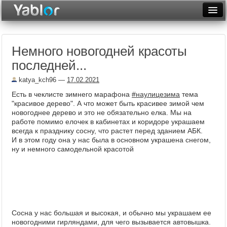
Разместить статью
Войти
Немного новогодней красоты
Неделя
последней...
Месяц
katya_kch96
—
17.02.2021
Рейтинги
Есть в чеклисте зимнего марафона
#наулицезима
тема
"красивое дерево". А что может быть красивее зимой чем
Архив
новогоднее дерево и это не обязательно елка. Мы на
работе помимо елочек в кабинетах и коридоре украшаем
всегда к празднику сосну, что растет перед зданием АБК.
Фототоп
И в этом году она у нас была в основном украшена снегом,
ну и немного самодельной красотой
Видеотоп
Сосна у нас большая и высокая, и обычно мы украшаем ее
новогодними гирляндами, для чего вызывается автовышка.