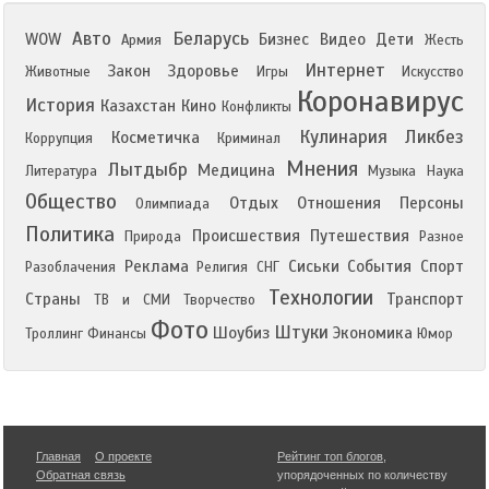
Авто
Беларусь
WOW
Бизнес
Видео
Дети
Армия
Жесть
Интернет
Закон
Здоровье
Животные
Игры
Искусство
Коронавирус
История
Казахстан
Кино
Конфликты
Кулинария
Ликбез
Косметичка
Коррупция
Криминал
Мнения
Лытдыбр
Медицина
Литература
Музыка
Наука
Общество
Отдых
Отношения
Персоны
Олимпиада
Политика
Происшествия
Путешествия
Природа
Разное
Реклама
Сиськи
События
Спорт
Разоблачения
Религия
СНГ
Технологии
Страны
Транспорт
ТВ и СМИ
Творчество
Фото
Штуки
Шоубиз
Экономика
Троллинг
Финансы
Юмор
Главная
О проекте
Рейтинг топ блогов
,
Обратная связь
упорядоченных по количеству