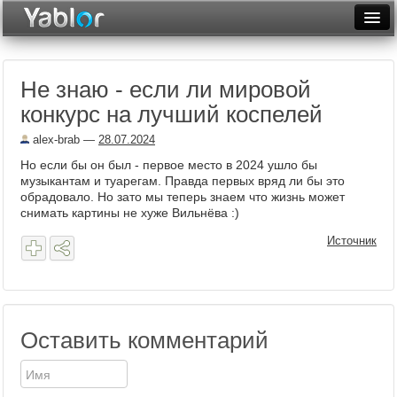
Разместить статью
Войти
Не знаю - если ли мировой
Неделя
конкурс на лучший коспелей
Месяц
alex-brab
—
28.07.2024
Рейтинги
Но если бы он был - первое место в 2024 ушло бы
музыкантам и туарегам. Правда первых вряд ли бы это
Архив
обрадовало. Но зато мы теперь знаем что жизнь может
снимать картины не хуже Вильнёва :)
Фототоп
Источник
Видеотоп
Оставить комментарий