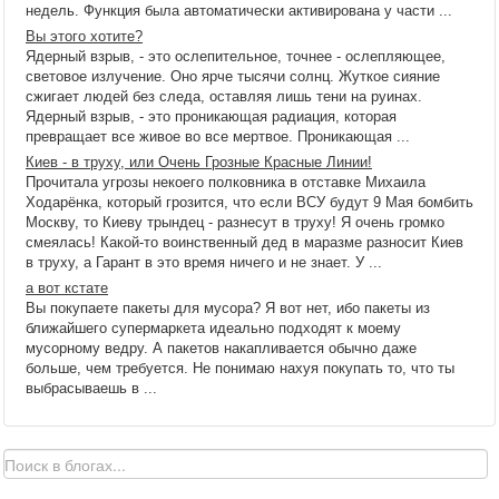
недель. Функция была автоматически активирована у части ...
Вы этого хотите?
Ядерный взрыв, - это ослепительное, точнее - ослепляющее,
световое излучение. Оно ярче тысячи солнц. Жуткое сияние
сжигает людей без следа, оставляя лишь тени на руинах.
Ядерный взрыв, - это проникающая радиация, которая
превращает все живое во все мертвое. Проникающая ...
Киев - в труху, или Очень Грозные Красные Линии!
Прочитала угрозы некоего полковника в отставке Михаила
Ходарёнка, который грозится, что если ВСУ будут 9 Мая бомбить
Москву, то Киеву трындец - разнесут в труху! Я очень громко
смеялась! Какой-то воинственный дед в маразме разносит Киев
в труху, а Гарант в это время ничего и не знает. У ...
а вот кстате
Вы покупаете пакеты для мусора? Я вот нет, ибо пакеты из
ближайшего супермаркета идеально подходят к моему
мусорному ведру. А пакетов накапливается обычно даже
больше, чем требуется. Не понимаю нахуя покупать то, что ты
выбрасываешь в ...