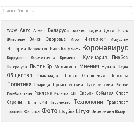
Авто
Беларусь
WOW
Бизнес
Видео
Дети
Армия
Жесть
Интернет
Закон
Здоровье
Животные
Игры
Искусство
Коронавирус
История
Казахстан
Кино
Конфликты
Кулинария
Ликбез
Косметичка
Коррупция
Криминал
Мнения
Лытдыбр
Медицина
Литература
Музыка
Наука
Общество
Отдых
Отношения
Персоны
Олимпиада
Политика
Происшествия
Путешествия
Природа
Разное
Реклама
Сиськи
События
Спорт
Разоблачения
Религия
СНГ
Технологии
Страны
Транспорт
ТВ и СМИ
Творчество
Фото
Штуки
Шоубиз
Экономика
Троллинг
Финансы
Юмор