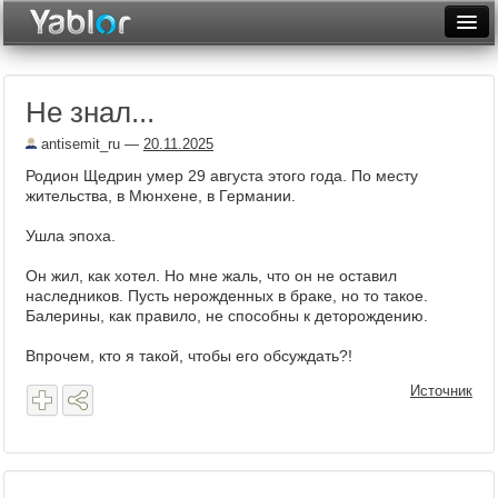
Разместить статью
Войти
Не знал...
Неделя
antisemit_ru
—
20.11.2025
Месяц
Родион Щедрин умер 29 августа этого года. По месту
жительства, в Мюнхене, в Германии.
Рейтинги
Ушла эпоха.
Архив
Он жил, как хотел. Но мне жаль, что он не оставил
Фототоп
наследников. Пусть нерожденных в браке, но то такое.
Балерины, как правило, не способны к деторождению.
Видеотоп
Впрочем, кто я такой, чтобы его обсуждать?!
Источник