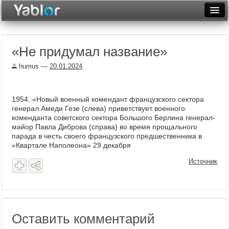
Разместить статью
Войти
«Не придумал название»
Неделя
humus
—
20.01.2024
Месяц
Рейтинги
1954. «Новый военный комендант французского сектора
генерал Амеди Гезе (слева) приветствует военного
Архив
коменданта советского сектора Большого Берлина генерал-
майор Павла Диброва (справа) во время прощального
Фототоп
парада в честь своего французского предшественника в
«Квартале Наполеона» 29 декабря
Видеотоп
Источник
Оставить комментарий