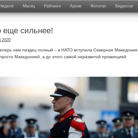
Неделя
Месяц
Рейтинги
Архив
Фототоп
Видеотоп
 еще сильнее!
3.2020
теперь нам пиздец полный – в НАТО вступила Северная Македония
 просто Македонией, а до этого самой неразвитой провинцией