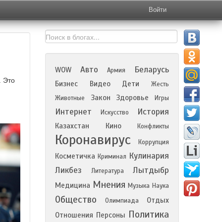
Войти
Авто
Беларусь
WOW
Армия
. Это
Бизнес
Видео
Дети
Жесть
Закон
Здоровье
Животные
Игры
Интернет
История
Искусство
Казахстан
Кино
Конфликты
Коронавирус
Коррупция
Кулинария
Косметичка
Криминал
Ликбез
Лытдыбр
Литература
Мнения
Медицина
Музыка
Наука
Общество
Отдых
Олимпиада
Политика
Отношения
Персоны