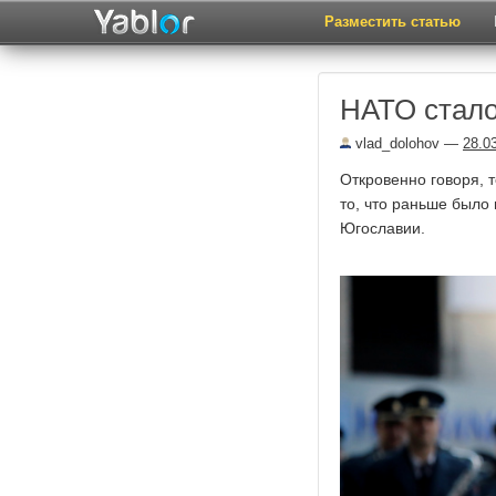
Разместить статью
НАТО стало
vlad_dolohov
—
28.0
Откровенно говоря, 
то, что раньше было
Югославии.