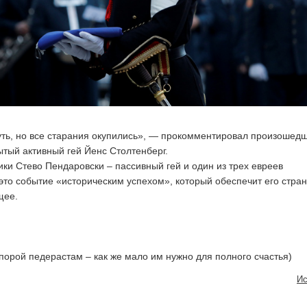
ть, но все старания окупились», — прокомментировал произошед
ытый активный гей Йенс Столтенберг.
ики Стево Пендаровски – пассивный гей и один из трех евреев
это событие «историческим успехом», который обеспечит его стра
щее.
порой педерастам – как же мало им нужно для полного счастья)
Ис