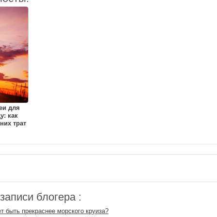
еи для
у: как
них трат
аписи блогера :
т быть прекраснее морского круиза?