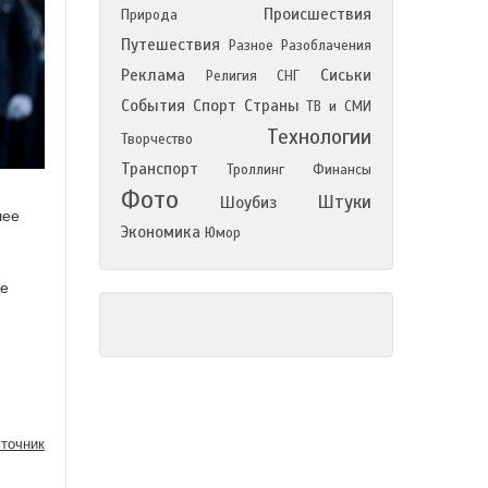
Происшествия
Природа
Путешествия
Разное
Разоблачения
Реклама
Сиськи
Религия
СНГ
События
Спорт
Страны
ТВ и СМИ
Технологии
Творчество
Транспорт
Троллинг
Финансы
Фото
Штуки
Шоубиз
шее
Экономика
Юмор
не
точник