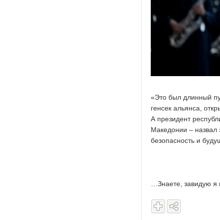
«Это был длинный пу
генсек альянса, откр
А президент республ
Македонии – назвал 
безопасность и буду
…Знаете, завидую я 