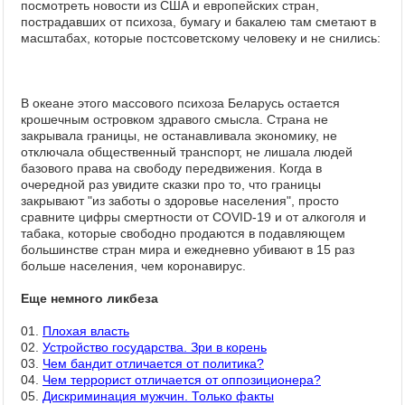
посмотреть новости из США и европейских стран,
пострадавших от психоза, бумагу и бакалею там сметают в
масштабах, которые постсоветскому человеку и не снились:
В океане этого массового психоза Беларусь остается
крошечным островком здравого смысла. Страна не
закрывала границы, не останавливала экономику, не
отключала общественный транспорт, не лишала людей
базового права на свободу передвижения. Когда в
очередной раз увидите сказки про то, что границы
закрывают "из заботы о здоровье населения", просто
сравните цифры смертности от COVID-19 и от алкоголя и
табака, которые свободно продаются в подавляющем
большинстве стран мира и ежедневно убивают в 15 раз
больше населения, чем коронавирус.
Еще немного ликбеза
01.
Плохая власть
02.
Устройство государства. Зри в корень
03.
Чем бандит отличается от политика?
04.
Чем террорист отличается от оппозиционера?
05.
Дискриминация мужчин. Только факты