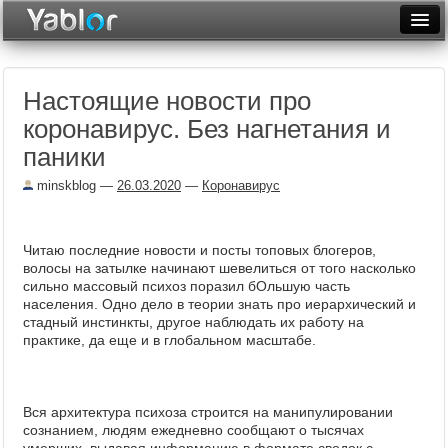
Разместить статью
Войти
Настоящие новости про
Неделя
коронавирус. Без нагнетания и
Месяц
паники
Рейтинги
minskblog
—
26.03.2020
—
Коронавирус
Архив
Читаю последние новости и посты топовых блогеров,
Фототоп
волосы на затылке начинают шевелиться от того насколько
сильно массовый психоз поразил бОльшую часть
Видеотоп
населения. Одно дело в теории знать про иерархический и
стадный инстинкты, другое наблюдать их работу на
практике, да еще и в глобальном масштабе.
Вся архитектура психоза строится на манипулировании
сознанием, людям ежедневно сообщают о тысячах