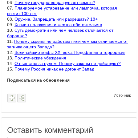
06.
Почему государство разрушает семью?
07.
Планируемое устаревание или лампочка, которая
светит 100 лет
08.
Оружие. Запрещать или разрешать? 18+
09.
Хозяин положения и жертва обстоятельств
10.
Суть демократии или чем человек отличается от
барашка?
11.
Почему скрепы не работают или чем мы отличаемся от
загнивающего Запада?
12.
Величайшие мифы XXI века. Педофилия и терроризм
13.
Политические убеждения
14.
О пьянстве за рулем. Почему законы не действуют?
15.
Почему Россия никак не догонит Запад
Подписаться на обновления
Источник
Оставить комментарий