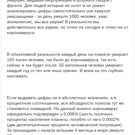
умерших, выдавая информацию в формате сводок с
фронта. Для людей которые не хотят и не умеют
анализировать цифры самостоятельно они кажутся
ужасающими - за день умерло 1000 человек, ужас
апокалипсис, мы все умрем! В реальности мы
действительно все умрем, но точно не сегодня и точно не от
коронавируса.
В объективной реальности каждый день на планете умирает
150 тысяч человек, так было до коронавируса, так есть
сейчас и так будет после. 55 миллионов человек умирают
каждый год от тех или иных причин. И всем на это глубоко
наплевать
Если выдавать цифры не в абсолютных значениях, а в
процентном соотношении, вся абсурдность психоза тут же
становится очевидной. На данный момент коронавирус
официально подтвержден у 0,006% (шесть тысячных
процента) населения планеты, погибло от него 0,0002%
(две десятитысячные процента человеческой популяции).
За прошедшие с начала вспышки 4 месяца в мире умерло