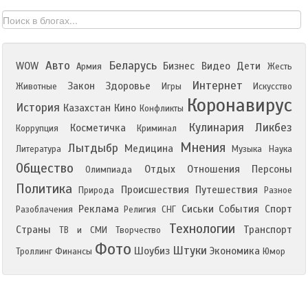
Авто
Беларусь
WOW
Бизнес
Видео
Дети
Армия
Жесть
Интернет
Закон
Здоровье
Животные
Игры
Искусство
Коронавирус
История
Казахстан
Кино
Конфликты
Кулинария
Ликбез
Косметичка
Коррупция
Криминал
Мнения
Лытдыбр
Медицина
Литература
Музыка
Наука
Общество
Отдых
Отношения
Персоны
Олимпиада
Политика
Происшествия
Путешествия
Природа
Разное
Реклама
Сиськи
События
Спорт
Разоблачения
Религия
СНГ
Технологии
Страны
Транспорт
ТВ и СМИ
Творчество
Фото
Штуки
Шоубиз
Экономика
Троллинг
Финансы
Юмор