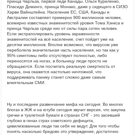
принца Чарльза, первой леди Канады, Ольги Куриленко,
Пласидо Доминго, принца Монако, даже у сидящего в СИЗО
Харви Вайнштейна. Население ЕС, США, Канады и
Австралии составляет примерно 900 миллионов человек,
всемирно известных знаменитостей уровня Тома Хэнкса и
принца Чарльза среди них от силы пара сотен человек.
Если экстраполировать уровень зараженности
знаменитостей на всё население, счет пойдет уже на
десятки миллионов. Вполне возможно, что вирусом уже
переболела значительная часть населения, но так как у
95% симптомы либо отсутствуют полностью, либо
переносятся на ногах, в больницу люди просто не
обращаются. Если посчитать реальную смертность от
вируса, она окажется настолько ничтожной, что
поддерживать панику станет сложно даже самым
влиятельным СМИ.
Ну и последнее развенчание мифа на сегодня. Во многих
блогах в ЖЖ и на ютубе сегодня звучит версия, что закупка
гречки и туалетной бумаги в странах СНГ - это засевший
глубоко в генах страх советского дефицита,
цивилизованные люди так себя не ведут. Для того чтобы
понять насколько бредово это утверждение, достаточно