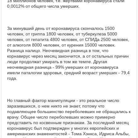
18 миллионов человек, т.е. жертвами коронавируса стали
0,0012% от общего числа умерших.
За минувший день от коронавируса скончалось 1500
человек, от гриппа 1800 человек, от туберкулеза 5000
человек, от гепатита 4800 человек, от СПИДа 2500 человек,
от алкоголя 8000 человек, от курения 15000 человек.
Разница налицо. Неочевидная разница в том, что
корнавирус через месяц закончится, а от остальных причин
люди продолжат умирать в том же темпе. Другая
неочевидная разница - 99% умерших от коронавируса
имели паталогии здоровья, средний возраст умерших - 79,4
года.
Но главный фактор манипуляции - это реальное число
заразившихся, о нем никто не знает, потому что
подавляющее большинство переболевших не обращались к
врачу. Общее число переболевших можно примерно
представить по косвенным признакам. За последний месяц
коронавирус был подтвержден у многих европейских и
американских знаменитостей - Тома Хэнкса, Идриса Альбы,