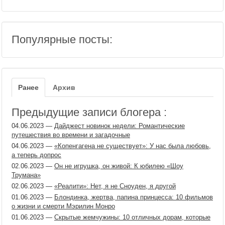
Популярные посты:
Ранее
Архив
Предыдущие записи блогера :
04.06.2023
—
Дайджест новинок недели: Романтические
путешествия во времени и загадочные
04.06.2023
—
«Копенгагена не существует»: У нас была любовь,
а теперь допрос
02.06.2023
—
Он не игрушка, он живой: К юбилею «Шоу
Трумана»
02.06.2023
—
«Реалити»: Нет, я не Сноуден, я другой
01.06.2023
—
Блондинка, жертва, папина принцесса: 10 фильмов
о жизни и смерти Мэрилин Монро
01.06.2023
—
Скрытые жемчужины: 10 отличных дорам, которые