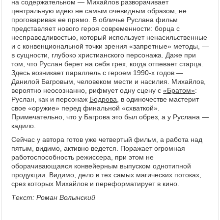
на содержательном — Михайлов разворачивает
центральную идею не самым очевидным образом, не
проговаривая ее прямо. В обличье Руслана фильм
представляет нового героя современности: борца с
несправедливостью, который использует ненасильственные
и с конвенциональной точки зрения «запретные» методы, —
в сущности, глубоко христианского персонажа. Даже при
том, что Руслан берет на себя грех, когда отпевает старца.
Здесь возникает параллель с героем 1990-х годов —
Данилой Багровым, человеком мести и насилия. Михайлов,
вероятно неосознанно, рифмует одну сцену с
«Братом»
:
Руслан, как и персонаж
Бодрова
, в одиночестве мастерит
свое «оружие» перед финальной «схваткой».
Примечательно, что у Багрова это был обрез, а у Руслана —
кадило.
Сейчас у автора готов уже четвертый фильм, а работа над
пятым, видимо, активно ведется. Поражает огромная
работоспособность режиссера, при этом не
оборачивающаяся конвейерным выпуском однотипной
продукции. Видимо, дело в тех самых магических потоках,
срез которых Михайлов и переформатирует в кино.
Текст: Роман Волынский