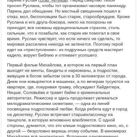
парень Руслан (
Олег Чугунов
). Перед смертью Тихон
просил Руслана, чтобы тот организовал часовую панихиду.
Парень дал обещание. Но местный священник пошел в
отказ, мол, беспоповцем был старик, старообрядцем. Кроме
Руслана и его друга-боксера, никто на похороны не
приходит, все скованы иррациональным страхом, столь
сильным, что и позабыли, как старик им помогал в свое
время. Руслан чувствует, что если ничего не сделать, то
мировая расселина никогда не затянется. Поэтому герой
идет на «преступление»: из подручных средств мастерит
кадило, ворует Библию и отпевает усопшего.
Первый фильм Михайлова, в котором на первый план
выходят не менты, бандиты и наркоманы, а подростки,
живущие в богом забытом селе в 30 километрах от города.
Днем они ковыряются в машинах, а по вечерам тусуются на
квартире, где, покуривая травку, обсуждают Хайдеггера,
Ницше, Соловьёва и травят байки о криминальных
авторитетах. Режиссер и здесь продолжает увлекаться
мелодраматическими сюжетами, — одна из линий
посвящена подростковой любви. Когда ребята едут в город
на дискотеку, Руслан встречает старшеклассницу на
танцполе, в которую мгновенно влюбляется. С одной
стороны, думается, что это клише подросткового кино, но, с
другой — безусловно веришь этому событию. В киномирах
Михайлова всё энигматично. Вспомним одновременно