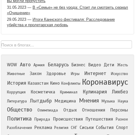
вы могли пропустить
31.05.2023
—
В «Семье» не без урода: Стоит ли смотреть сериал
«Очищение»
29.05.2023
—
Итоги Каннского фестиваля: Расследование
убийства и пролетарская любовь
Авто
Беларусь
WOW
Бизнес
Видео
Дети
Армия
Жесть
Интернет
Закон
Здоровье
Животные
Игры
Искусство
Коронавирус
История
Казахстан
Кино
Конфликты
Кулинария
Ликбез
Косметичка
Коррупция
Криминал
Мнения
Лытдыбр
Медицина
Литература
Музыка
Наука
Общество
Отдых
Отношения
Персоны
Олимпиада
Политика
Происшествия
Путешествия
Природа
Разное
Реклама
Сиськи
События
Спорт
Разоблачения
Религия
СНГ