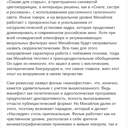
«Сказке для старых», в приглушенно-синеватой
цветокоррекции, а интерьеры решены, как в «Снеге, сестре
и росомахе», с использованием рассеянного галогенного
света. Иначе говоря, и на визуальном уровне Михайлов
работает с призрачностью и ускользанием от
натуралистической установки кадра, которая продолжает
доминировать в современном российском кино. Хотя при
всей сновидческой атмосфере и затуманивающих
визуальных фильтрах кино Михайлова будет неправильно
назвать сюрреалистическим. Все-таки для этого
направления характерна работа с пейзажем психики, тогда
как Михайлов тяготеет к трансцендентальным обобщениям.
Он один из немногих, кто зашел в кино с мистическим,
эзотерическим бэкграундом и, что самое главное, взял этот
опыт на вооружение в своем творчестве.
Сам режиссер назвал фильм «манифестом», что, конечно,
кажется удивительным с учетом вышесказанного. Ведь
манифест как политическая и идеологическая программа
предполагает декларативность, ясность высказывания,
отчасти публицистический формат. Но Михайлов далек от
этого, поэтому возникает парадокс, который и делает
«Наследие» столь оригинальным. Фильм работает как на
чувственном уровне, располагая к себе зрителя
кинематографическими приемами и живым юмором, так и