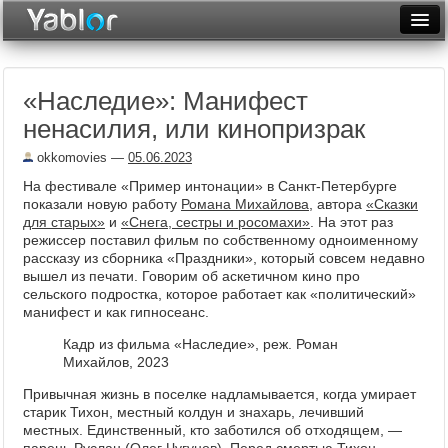
Разместить статью
Войти
«Наследие»: Манифест
Неделя
ненасилия, или кинопризрак
Месяц
okkomovies
—
05.06.2023
Рейтинги
На фестивале «Пример интонации» в Санкт-Петербурге
показали новую работу
Романа Михайлова
, автора
«Сказки
Архив
для старых»
и
«Снега, сестры и росомахи»
. На этот раз
режиссер поставил фильм по собственному одноименному
рассказу из сборника «Праздники», который совсем недавно
Фототоп
вышел из печати. Говорим об аскетичном кино про
сельского подростка, которое работает как «политический»
Видеотоп
манифест и как гипносеанс.
Кадр из фильма «Наследие», реж. Роман
Михайлов, 2023
Привычная жизнь в поселке надламывается, когда умирает
старик Тихон, местный колдун и знахарь, лечивший
местных. Единственный, кто заботился об отходящем, —