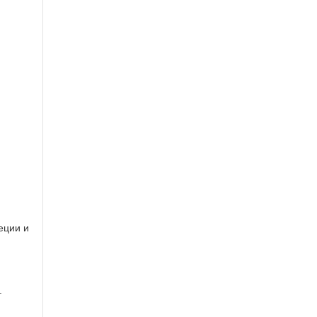
еции и
.