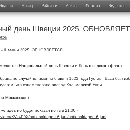
Неделя
Месяц
Рейтинги
Архив
Фототоп
Видеотоп
ный день Швеции 2025. ОБНОВЛЯЕ
2025
тмечается Национальный день Швеции и День шведского флага.
брана не случайно, именно 6 июня 1523 года Густав I Васа был из
дагом, что ознаменовало распад Кальмарской Унии.
но Московское).
же идет, но будет показан по тв в 21:00 -
e/video/KVk4P9X/nationaldagen-6-juni/nationaldagen-6-juni