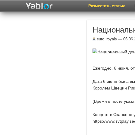
Разместить статью
Националь
euro_royals
—
06.06.
Ежегодно, 6 июня, о
Дата 6 июня была вы
Королем Швеции Рикс
(Время в посте указа
Концерт в Скансене у
https://www.svtplay.s