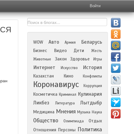
Войти
ТСЯ
Авто
Беларусь
WOW
Армия
Бизнес
Видео
Дети
Жесть
Закон
Здоровье
Животные
Игры
Интернет
История
Искусство
Казахстан
Кино
Конфликты
бран
Коронавирус
Коррупция
Кулинария
Косметичка
Криминал
Ликбез
Лытдыбр
Литература
Мнения
Медицина
Музыка
Наука
Общество
Отдых
Олимпиада
Политика
Отношения
Персоны