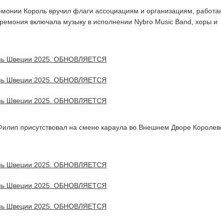
емонии Король вручил флаги ассоциациям и организациям, работ
еремония включала музыку в исполнении Nybro Music Band, хоры и
Филип присутствовал на смене караула во Внешнем Дворе Королев