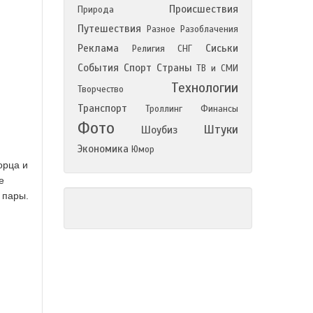
Происшествия
Природа
Путешествия
Разное
Разоблачения
Реклама
Сиськи
Религия
СНГ
События
Спорт
Страны
ТВ и СМИ
Технологии
Творчество
Транспорт
Троллинг
Финансы
Фото
Штуки
Шоубиз
Экономика
Юмор
орца и
е
 пары.