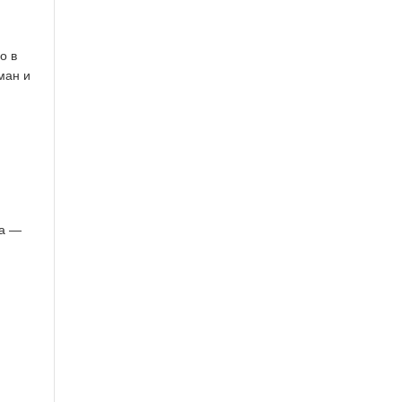
о в
ман и
га —