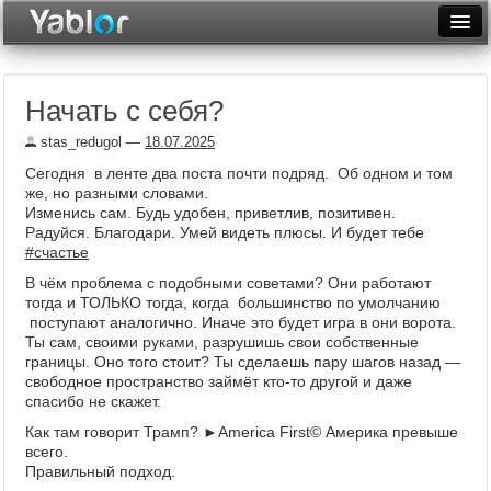
Разместить статью
Войти
Начать с себя?
Неделя
stas_redugol
—
18.07.2025
Месяц
Сегодня в ленте два поста почти подряд. Об одном и том
же, но разными словами.
Рейтинги
Изменись сам. Будь удобен, приветлив, позитивен.
Радуйся. Благодари. Умей видеть плюсы. И будет тебе
Архив
#счастье
В чём проблема с подобными советами? Они работают
Фототоп
тогда и ТОЛЬКО тогда, когда большинство по умолчанию
поступают аналогично. Иначе это будет игра в они ворота.
Видеотоп
Ты сам, своими руками, разрушишь свои собственные
границы. Оно того стоит? Ты сделаешь пару шагов назад —
свободное пространство займёт кто-то другой и даже
спасибо не скажет.
Как там говорит Трамп? ►America First© Америка превыше
всего.
Правильный подход.