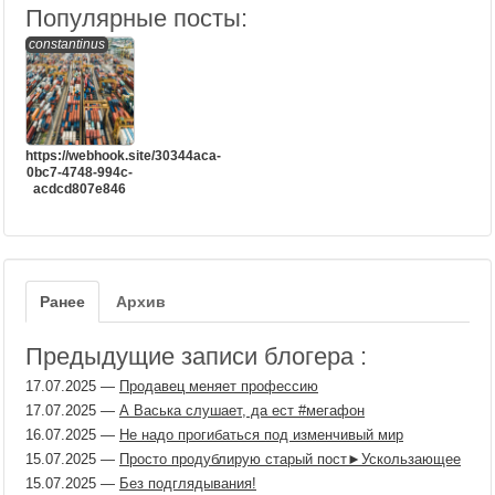
Популярные посты:
constantinus
https://webhook.site/30344aca-
0bc7-4748-994c-
acdcd807e846
Ранее
Архив
Предыдущие записи блогера :
17.07.2025
—
Продавец меняет профессию
17.07.2025
—
А Васька слушает, да ест #мегафон
16.07.2025
—
Не надо прогибаться под изменчивый мир
15.07.2025
—
Просто продублирую старый пост►Ускользающее
15.07.2025
—
Без подглядывания!