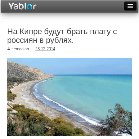
Разместить статью
Войти
На Кипре будут брать плату с
Неделя
россиян в рублях.
Месяц
seregalab
—
23.12.2014
Рейтинги
Архив
Фототоп
Видеотоп