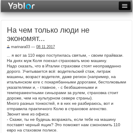
Разместить статью
Войти
На чем только люди не
Неделя
экономят...
Месяц
marinara03
—
08.11.2017
Рейтинги
... я вот за 110 евро поступилась святым, - своим прайвази.
На днях муж Коля поехал страховать мою машину.
Архив
Надо сказать, что в Италии страховки стоят неоправданно
дорого. Учитывается всё: водительский стаж, литраж
машины, возраст водителя, даже регион (например, на
Фототоп
итальянском юге с покарябанными дорогами, бестолковыми
указателями и, - главное, - с безбашенными и
Видеотоп
темпераментными синьорами за рулем, страховка стоит
дороже, чем на культурном севере страны).
Много разных тонкостей, я в них не разбираюсь, вот и
отправила практичного Колю в страховое агенство.
Звонит мне из офиса:
- Скажи, ты не будешь возражать, если тебе на машину
поставят черный ящик? Это поможет нам сэкономить 110
евро на стаховом полисе.