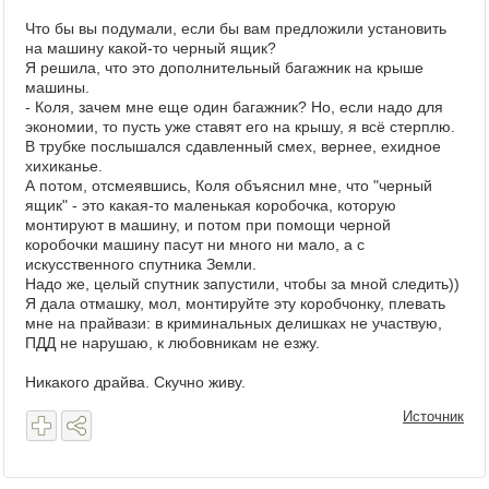
Что бы вы подумали, если бы вам предложили установить
на машину какой-то черный ящик?
Я решила, что это дополнительный багажник на крыше
машины.
- Коля, зачем мне еще один багажник? Но, если надо для
экономии, то пусть уже ставят его на крышу, я всё стерплю.
В трубке послышался сдавленный смех, вернее, ехидное
хихиканье.
А потом, отсмеявшись, Коля объяснил мне, что "черный
ящик" - это какая-то маленькая коробочка, которую
монтируют в машину, и потом при помощи черной
коробочки машину пасут ни много ни мало, а с
искусственного спутника Земли.
Надо же, целый спутник запустили, чтобы за мной следить))
Я дала отмашку, мол, монтируйте эту коробчонку, плевать
мне на прайвази: в криминальных делишках не участвую,
ПДД не нарушаю, к любовникам не езжу.
Никакого драйва. Скучно живу.
Источник