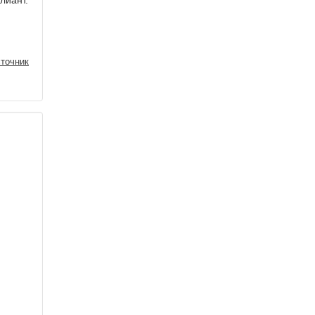
лиант.
точник