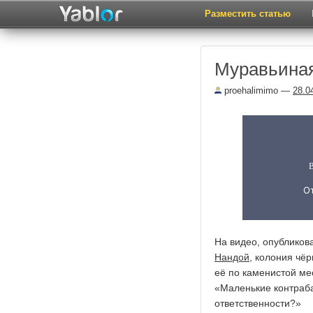
Разместить статью
Муравьиная
proehalimimo
—
28.0
На видео, опубликов
Нандой,
колония чёр
её по каменистой ме
«Маленькие контрабан
ответственности?»