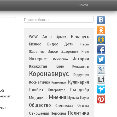
Войти
Авто
Беларусь
WOW
Армия
Бизнес
Видео
Дети
Жесть
Закон
Здоровье
Животные
Игры
Интернет
История
Искусство
Казахстан
Кино
Конфликты
Коронавирус
Коррупция
Кулинария
Косметичка
Криминал
Ликбез
Лытдыбр
Литература
ой
еносит
Мнения
Медицина
Музыка
Наука
Общество
Отдых
Олимпиада
чь к
Политика
Отношения
Персоны