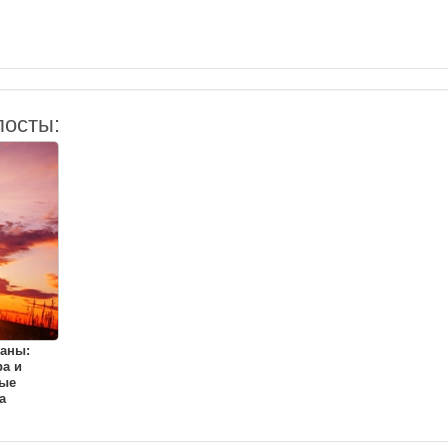
посты:
аны:
а и
ые
а