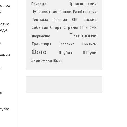
Происшествия
Природа
, под
о
Путешествия
Разное
Разоблачения
Реклама
Сиськи
Религия
СНГ
датые
События
Спорт
Страны
ТВ и СМИ
юди.
Технологии
Творчество
а
Транспорт
Троллинг
Финансы
Фото
Штуки
Шоубиз
ленные
Экономика
Юмор
о
от
ругие