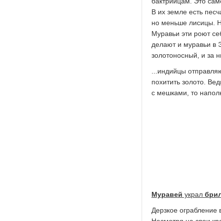
бактрийцам. Это сам
В их земле есть песч
но меньше лисицы. Н
Муравьи эти роют се
делают и муравьи в 
золотоносный, и за 
...индийцы отправля
похитить золото. Вед
с мешками, то напол
Муравей
украл
бри
Дерзкое ограбление 