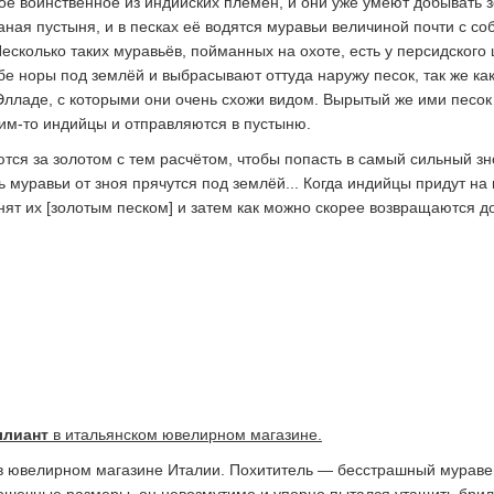
ое воинственное из индийских племён, и они уже умеют добывать з
аная пустыня, и в песках её водятся муравьи величиной почти с соб
есколько таких муравьёв, пойманных на охоте, есть у персидского 
бе норы под землёй и выбрасывают оттуда наружу песок, так же как
Элладе, с которыми они очень схожи видом. Вырытый же ими песо
ним-то индийцы и отправляются в пустыню.
ются за золотом с тем расчётом, чтобы попасть в самый сильный зн
ь муравьи от зноя прячутся под землёй... Когда индийцы придут на
нят их [золотым песком] и затем как можно скорее возвращаются д
ллиант
в итальянском ювелирном магазине.
в ювелирном магазине Италии. Похититель — бесстрашный мураве