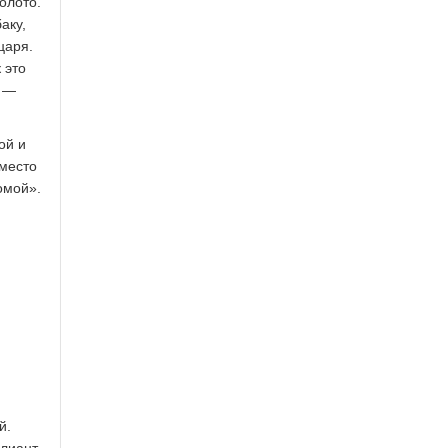
олото.
аку,
царя.
 это
к —
ой и
 место
омой».
й.