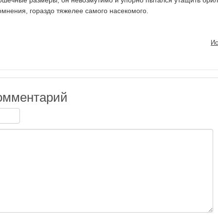
ошечные размеры, он невозмутимо и упорно пытался утащить брил
омнения, гораздо тяжелее самого насекомого.
Ис
омментарий