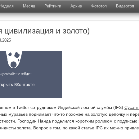
Неделя
Месяц
Рейтинги
Архив
Фототоп
Видеотоп
 цивилизация и золото)
4.2025
анном в Twitter сотрудником Индийской лесной службы (IFS)
Сусант
ных муравьёв поднимает что-то похожее на золотую цепочку и пер
стности. Господин Нанда поделился коротким роликом с подписью:
дисты золота. Вопрос в том, по какой статье IPC их можно привле