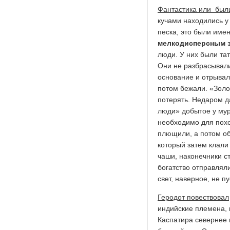
Фантастика или был
кучами находились у
песка, это были име
мелкодисперсным 
люди. У них были та
Они не разбрасывали
основание и отрывали
потом бежали. «Золо
потерять. Недаром д
люди» добытое у мур
необходимо для похо
плющили, а потом о
который затем клали
чаши, наконечники ст
богатство отправляли
свет, наверное, не п
Геродот повествовал
индийские племена, 
Каспатира севернее 