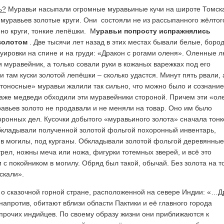
ь?
Муравьи насыпали огромные муравьиные кучи на широте Томска
 муравьев золотые круги. Они состояли не из рассыпанного жёлтог
нно круги, тонкие лепёшки. М
уравьи попросту испражнялись
золотом
. Две тысячи лет назад в этих местах бывали белые, боро
туировки на спине и на груди: «Дракон с рогами оленя». Оленные л
 муравейник, а только совали руки в кожаных варежках под его
 там куски золотой лепёшки – сколько удастся. Минут пять рвали, 
тоносные» муравьи жалили так сильно, что можно было и сознание
аже медведи обходили эти муравейники стороной. Причем эти «о
авьев золото не продавали и не меняли на товар. Оно им было
ронных дел. Кусочки добытого «муравьиного золота» сначала тонк
бкладывали полученной золотой фольгой похоронный инвентарь,
 в могилы, под курганы. Обкладывали золотой фольгой деревянные
рел, ножны меча или ножа, фигурки тотемных зверей, и всё это
 с покойником в могилу. Обряд был такой, обычай. Без золота на т
ускали».
о сказочной горной стране, расположенной на севере Индии: «…Д
напротив, обитают вблизи области Пактики и её главного города
прочих индийцев. По своему образу жизни они приближаются к