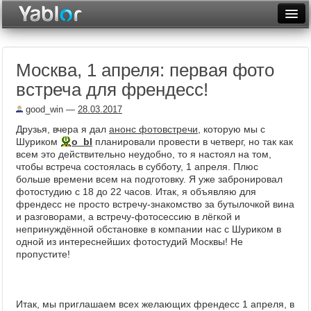
Разместить статью
Войти
Москва, 1 апреля: первая фото
Неделя
встреча для френдесс!
Месяц
good_win
—
28.03.2017
Рейтинги
Друзья, вчера я дал
анонс фотовстречи
, которую мы с
Шуриком
o_bl
планировали провести в четверг, но так как
Архив
всем это действительно неудобно, то я настоял на том,
чтобы встреча состоялась в субботу, 1 апреля. Плюс
больше времени всем на подготовку. Я уже забронировал
Фототоп
фотостудию с 18 до 22 часов. Итак, я объявляю для
френдесс не просто встречу-знакомство за бутылочкой вина
Видеотоп
и разговорами, а встречу-фотосессию в лёгкой и
непринуждённой обстановке в компании нас с Шуриком в
одной из интереснейших фотостудий Москвы! Не
пропустите!
Итак, мы приглашаем всех желающих френдесс 1 апреля, в