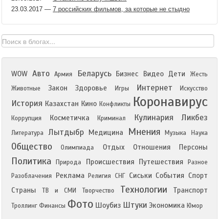
23.03.2017
—
7 российских фильмов, за которые не стыдно
Авто
Беларусь
WOW
Бизнес
Видео
Дети
Армия
Жесть
Интернет
Закон
Здоровье
Животные
Игры
Искусство
Коронавирус
История
Казахстан
Кино
Конфликты
Кулинария
Ликбез
Косметичка
Коррупция
Криминал
Мнения
Лытдыбр
Медицина
Литература
Музыка
Наука
Общество
Отдых
Отношения
Персоны
Олимпиада
Политика
Происшествия
Путешествия
Природа
Разное
Реклама
Сиськи
События
Спорт
Разоблачения
Религия
СНГ
Технологии
Страны
Транспорт
ТВ и СМИ
Творчество
Фото
Штуки
Шоубиз
Экономика
Троллинг
Финансы
Юмор