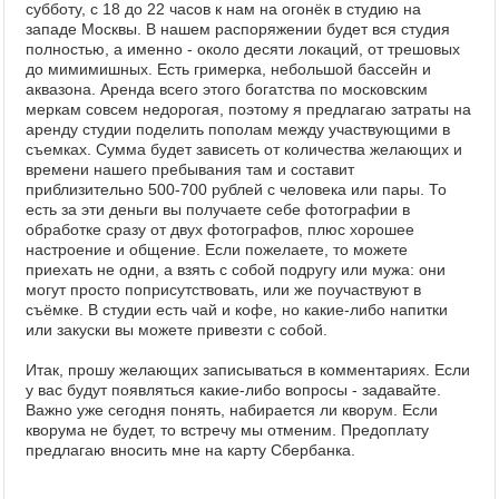
субботу, с 18 до 22 часов к нам на огонёк в студию на
западе Москвы. В нашем распоряжении будет вся студия
полностью, а именно - около десяти локаций, от трешовых
до мимимишных. Есть гримерка, небольшой бассейн и
аквазона. Аренда всего этого богатства по московским
меркам совсем недорогая, поэтому я предлагаю затраты на
аренду студии поделить пополам между участвующими в
съемках. Сумма будет зависеть от количества желающих и
времени нашего пребывания там и составит
приблизительно 500-700 рублей с человека или пары. То
есть за эти деньги вы получаете себе фотографии в
обработке сразу от двух фотографов, плюс хорошее
настроение и общение. Если пожелаете, то можете
приехать не одни, а взять с собой подругу или мужа: они
могут просто поприсутствовать, или же поучаствуют в
съёмке. В студии есть чай и кофе, но какие-либо напитки
или закуски вы можете привезти с собой.
Итак, прошу желающих записываться в комментариях. Если
у вас будут появляться какие-либо вопросы - задавайте.
Важно уже сегодня понять, набирается ли кворум. Если
кворума не будет, то встречу мы отменим. Предоплату
предлагаю вносить мне на карту Сбербанка.