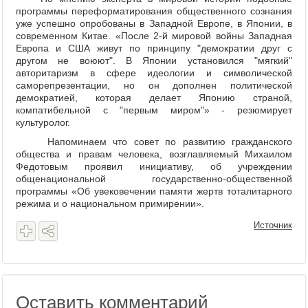
программы переформатирования общественного сознания
уже успешно опробованы в Западной Европе, в Японии, в
современном Китае. «После 2-й мировой войны Западная
Европа и США живут по принципу "демократии друг с
другом не воюют". В Японии установился "мягкий"
авторитаризм в сфере идеологии и символической
саморепрезентации, но он дополнен политической
демократией, которая делает Японию страной,
компатибельной с "первым миром"» - резюмирует
культуролог.
Напоминаем что совет по развитию гражданского
общества и правам человека, возглавляемый Михаилом
Федотовым проявил инициативу, об учреждении
общенациональной государственно-общественной
программы «Об увековечении памяти жертв тоталитарного
режима и о национальном примирении».
Источник
Оставить комментарий