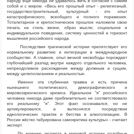
народу ещё никогда не удавалось жить в согласии с самим
собой и с миром. «Весь его прошлый опыт - религиозный,
государствостроительный, культурный - это опыт
катастрофического, всеобщего и полного поражения.
Тоталитарное и крепостническое прошлое наложили свою
печать на стиль жизни, образ мысли, социальное и
индивидуальное поведение, систему ценностей и горизонт
мышления российского народа.
Последствия трагической истории препятствуют его
нормальному развитию и интеграции в международное
сообщество. А главное, опыт вечной несвободы порождает
глубочайший разлад внутри каждого отдельного человека,
непреодолимое расхождение между должным и сущим,
между целеполаганием и реальностью.
Именно эта глубинная травма и есть причина
нынешнего политического, демографического и
мировоззренческого кризиса. Идеальное "я" российского
человека никогда даже приблизительно не соответствовало
его реальному "я". Этот факт осознавался, но не
артикулировался, а вытеснялся посредством
идеологических практик и бегства в алкоголизацию. В
России жёстко табуирована самокритика культуры» - считает
эксперт.
П
о мнению эксперта в мировой истории подобные