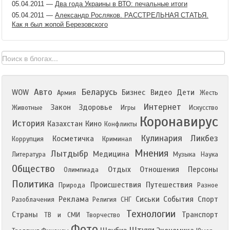
05.04.2011
—
Два года Украины в ВТО: печальные итоги
05.04.2011
—
Александр Росляков. РАССТРЕЛЬНАЯ СТАТЬЯ.
Как я был жопой Березовского
Авто
Беларусь
WOW
Бизнес
Видео
Дети
Армия
Жесть
Интернет
Закон
Здоровье
Животные
Игры
Искусство
Коронавирус
История
Казахстан
Кино
Конфликты
Кулинария
Ликбез
Косметичка
Коррупция
Криминал
Мнения
Лытдыбр
Медицина
Литература
Музыка
Наука
Общество
Отдых
Отношения
Персоны
Олимпиада
Политика
Происшествия
Путешествия
Природа
Разное
Реклама
Сиськи
События
Спорт
Разоблачения
Религия
СНГ
Технологии
Страны
Транспорт
ТВ и СМИ
Творчество
Фото