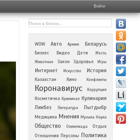
Войти
Авто
Беларусь
WOW
Армия
Бизнес
Видео
Дети
Жесть
Закон
Здоровье
Животные
Игры
Интернет
История
Искусство
Казахстан
Кино
Конфликты
Коронавирус
Коррупция
Кулинария
Косметичка
Криминал
Ликбез
Лытдыбр
Литература
Мнения
Медицина
Музыка
Наука
Общество
Отдых
Олимпиада
Политика
Отношения
Персоны