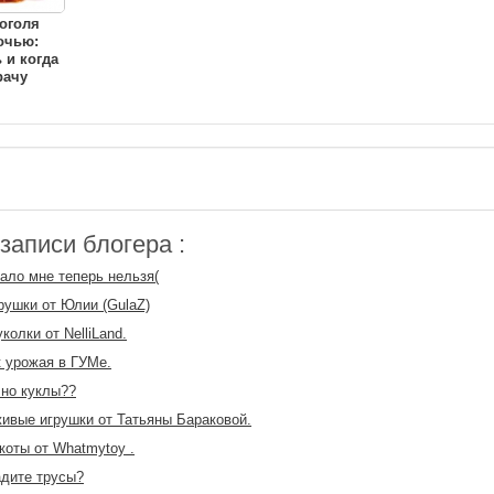
оголя
очью:
 и когда
рачу
аписи блогера :
сало мне теперь нельзя(
рушки от Юлии (GulaZ)
колки от NelliLand.
 урожая в ГУМе.
чно куклы??
ивые игрушки от Татьяны Бараковой.
коты от Whatmytoy .
адите трусы?