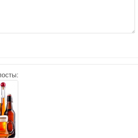
посты: