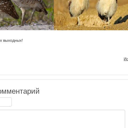
х выходных!
Ис
омментарий