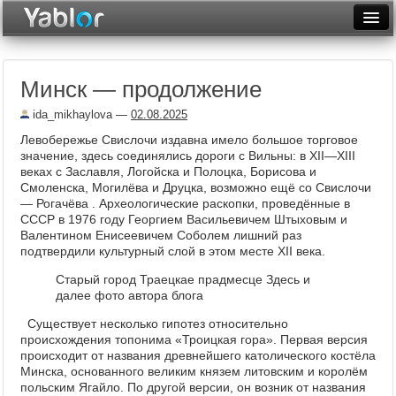
Разместить статью
Войти
Минск — продолжение
Неделя
ida_mikhaylova
—
02.08.2025
Месяц
Левобережье Свислочи издавна имело большое торговое
значение, здесь соединялись дороги с Вильны: в XII—XIII
Рейтинги
веках с Заславля, Логойска и Полоцка, Борисова и
Смоленска, Могилёва и Друцка, возможно ещё со Свислочи
Архив
— Рогачёва . Археологические раскопки, проведённые в
СССР в 1976 году Георгием Васильевичем Штыховым и
Фототоп
Валентином Енисеевичем Соболем лишний раз
подтвердили культурный слой в этом месте XII века.
Видеотоп
Старый город Траецкае прадмесце Здесь и
далее фото автора блога
Существует несколько гипотез относительно
происхождения топонима «Троицкая гора». Первая версия
происходит от названия древнейшего католического костёла
Минска, основанного великим князем литовским и королём
польским Ягайло. По другой версии, он возник от названия