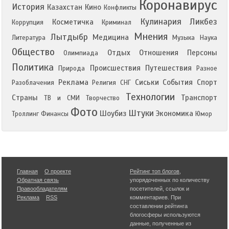
Коронавирус
История
Казахстан
Кино
Конфликты
Кулинария
Ликбез
Косметичка
Коррупция
Криминал
Мнения
Лытдыбр
Медицина
Литература
Музыка
Наука
Общество
Отдых
Отношения
Персоны
Олимпиада
Политика
Происшествия
Путешествия
Природа
Разное
Реклама
Сиськи
События
Спорт
Разоблачения
Религия
СНГ
Технологии
Страны
Транспорт
ТВ и СМИ
Творчество
Фото
Штуки
Шоубиз
Экономика
Троллинг
Финансы
Юмор
Главная
О проекте
Рейтинг топ блогов
,
Обратная связь
упорядоченных по количеству
Правообладателям
посетителей, ссылок и
Реклама
RSS
комментариев. При
составлении рейтинга
блогосферы используются
данные, полученные из