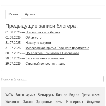
Ранее
Архив
Предыдущие записи блогера :
01.08.2025
—
Про козлика или барана
01.08.2025
—
Об августе
31.07.2025
—
Накануне августа
31.07.2025
—
Философская притча Троицкого предместья
30.07.2025
—
Об Алексее Ермиловиче Разоренове
29.07.2025
—
Захватил меня золотарник
29.07.2025
—
Странный вопрос, ну ладно
Авто
Беларусь
WOW
Бизнес
Видео
Дети
Армия
Жесть
Интернет
Закон
Здоровье
Животные
Игры
Искусство