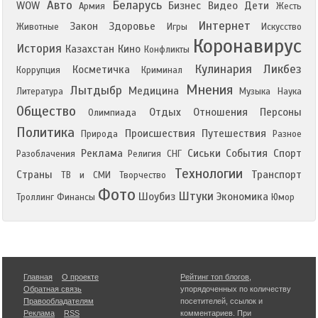
Авто
Беларусь
WOW
Бизнес
Видео
Дети
Армия
Жесть
Интернет
Закон
Здоровье
Животные
Игры
Искусство
Коронавирус
История
Казахстан
Кино
Конфликты
Кулинария
Ликбез
Косметичка
Коррупция
Криминал
Мнения
Лытдыбр
Медицина
Литература
Музыка
Наука
Общество
Отдых
Отношения
Персоны
Олимпиада
Политика
Происшествия
Путешествия
Природа
Разное
Реклама
Сиськи
События
Спорт
Разоблачения
Религия
СНГ
Технологии
Страны
Транспорт
ТВ и СМИ
Творчество
Фото
Штуки
Шоубиз
Экономика
Троллинг
Финансы
Юмор
Главная
О проекте
Рейтинг топ блогов
,
Обратная связь
упорядоченных по количеству
Правообладателям
посетителей, ссылок и
Реклама
RSS
комментариев. При