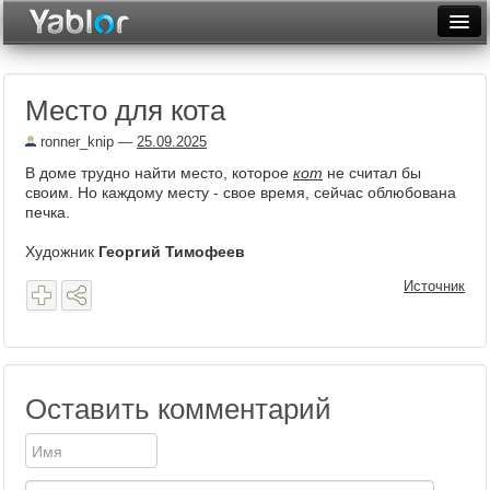
Разместить статью
Войти
Место для кота
Неделя
ronner_knip
—
25.09.2025
Месяц
В доме трудно найти место, которое
кот
не считал бы
своим. Но каждому месту - свое время, сейчас облюбована
Рейтинги
печка.
Архив
Художник
Георгий Тимофеев
Фототоп
Источник
Видеотоп
Оставить комментарий