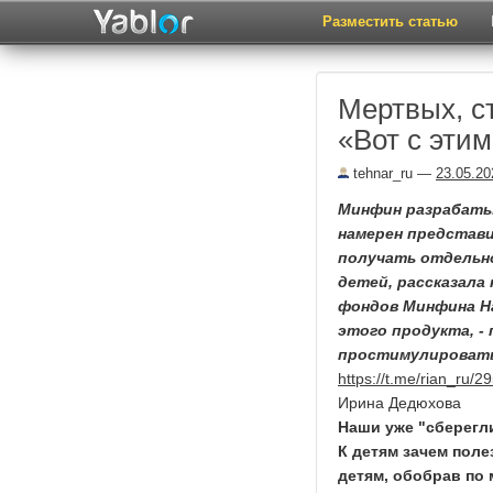
Разместить статью
Мертвых, ст
«Вот с этим
tehnar_ru
—
23.05.20
Минфин разрабаты
намерен представи
получать отдельно
детей, рассказала
фондов Минфина На
этого продукта, -
простимулировать
https://t.me/rian_ru/2
Ирина Дедюхова
Наши уже "сберегл
К детям зачем поле
детям, обобрав по 