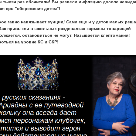
ки тысяч раз обсчитали! Вы развели инфляцию доселе невида
ся про "сбережения детям"!
такое гавно навязывает суицид! Сами еще и у деток малых реш
 Как привыкли в школьных раздевалках карманы товарищей
должается, остановиться не могут. Называется клептомания!
роться на уровне КС и СКР!