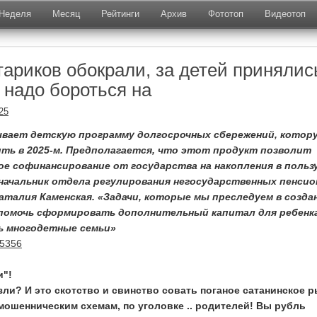
Неделя
Месяц
Рейтинги
Архив
Фототоп
Видеотоп
ариков обокрали, за детей принялись 
 надо бороться на
25
вает детскую программу долгосрочных сбережений, котор
ть в 2025-м. Предполагается, что этот продукт позволит
е софинансирование от государства на накопления в польз
 начальник отдела регулирования негосударственных пенси
талия Каменская. «Задачи, которые мы преследуем в созда
 помочь сформировать дополнительный капитал для ребенк
 многодетные семьи»
95356
и"!
зли? И это скотство и свинство совать поганое сатанинское р
мошенническим схемам, по уголовке .. родителей! Вы рубль