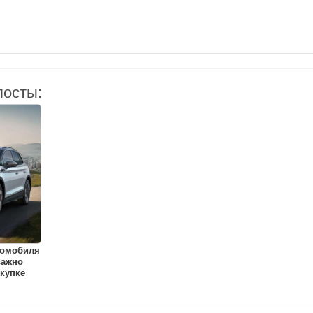
посты:
томобиля
важно
купке