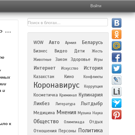
Войти
...
Авто
Беларусь
WOW
Армия
Бизнес
Видео
Дети
Жесть
ую
Закон
Здоровье
Животные
Игры
Интернет
История
Искусство
у
Казахстан
Кино
Конфликты
онных
Коронавирус
нии
Коррупция
а и
Кулинария
Косметичка
Криминал
Ликбез
Лытдыбр
Литература
Мнения
Медицина
Музыка
Наука
Общество
Отдых
Олимпиада
ыло к
Политика
Отношения
Персоны