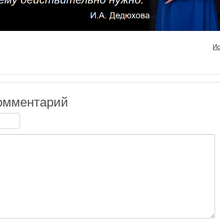
Ис
омментарий