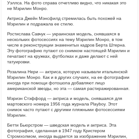
Уэллса. На фото справа отчетливо видно, что никакая это
не Мэрилин Монро.
Актриса Джейн Мэнсфилд стремилась быть похожей на
Мэрилин и подражала ее стилю.
Ростислава Савчук — украинская модель, снявшаяся в
нескольких фотосессиях на тему Мэрилин Монро, в том
числе в реконструкции знаменитых кадров Берта Штерна.
Эту фотографию путают со снимком настоящей Мэрилин и
печатают на кружках, футболках и даже делают с ней
татуировки.
Розалина Нери — актриса, которую называли итальянской
Мэрилин Монро. Как и в других случаях, на ее фотографии
иногда при помощи фотошопа добавляют лицо
американской звезды, но эта — самая растиражированная.
Мэриэн Стэффорд — актриса и модель, снявшаяся для
мартовского номера 1956 года журнала Playboy. Этот
снимок часто путают с другими пляжными фотосессиями
Мэрилин.
Бетти Бьюрстром — шведская модель и актриса. Эта
фотография, сделанная в 1947 году Кристером
Стромхолмом, иногда выдается за изображение Мэрилин,