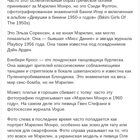
Часто этот ослепительный образ греческой богини
принимают за Мэрилин Монро, но это Сэнди Фултон,
сфотографированная знаменитой Банни Игер и включенная
в альбом «Девушки в бикини 1950-х годов» (Bikini Girls Of
The 1950s).
Это Эльза Соренсен, а не юная Мэрилин, как могло
показаться. Она — бывшая «Мисс Дания» и звезда журнала
Playboy 1956 года. Она также известна под псевдонимом
Дэйн Арден.
Бэнбери Кросс — это лондонская танцовщица бурлеска.
Она заводит зрителей классическими соблазняющими
танцами и стриптизом в бокале шампанского и известна как
Пуленепробиваемая Блондинка. Это знаменитая на весь
мир секс-бомба, но не Мэрилин.
Может, платье в горошек сбивает с толку: часто эту
фотографию подписывают как «Мэрилин Монро в 1960
году». На самом деле это певица Гвен Стефани в
фотосессии журнала Vogue.
Фото слева в последнее время часто попадается как
портрет Мэрилин Монро, особенно как эскиз для тату или
чехлов для смартфонов. Фото справа указывает на то, что
это вовсе не Мэрилин, а украинская модель и певица Оля