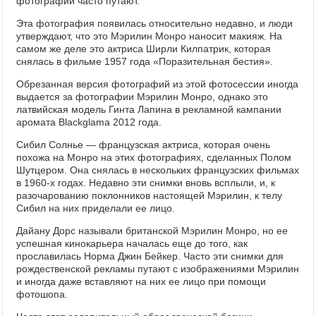
фотографии часто путают.
Эта фотография появилась относительно недавно, и люди
утверждают, что это Мэрилин Монро наносит макияж. На
самом же деле это актриса Ширли Килпатрик, которая
снялась в фильме 1957 года «Поразительная бестия».
Обрезанная версия фотографий из этой фотосессии иногда
выдается за фотографии Мэрилин Монро, однако это
латвийская модель Гинта Лапина в рекламной кампании
аромата Blackglama 2012 года.
Сибил Солнье — французская актриса, которая очень
похожа на Монро на этих фотографиях, сделанных Полом
Шутцером. Она снялась в нескольких французских фильмах
в 1960-х годах. Недавно эти снимки вновь всплыли, и, к
разочарованию поклонников настоящей Мэрилин, к телу
Сибил на них приделали ее лицо.
Дайану Дорс называли британской Мэрилин Монро, но ее
успешная кинокарьера началась еще до того, как
прославилась Норма Джин Бейкер. Часто эти снимки для
рождественской рекламы путают с изображениями Мэрилин
и иногда даже вставляют на них ее лицо при помощи
фотошопа.