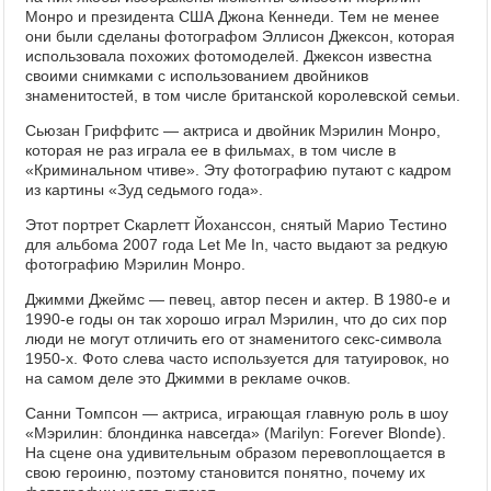
Монро и президента США Джона Кеннеди. Тем не менее
они были сделаны фотографом Эллисон Джексон, которая
использовала похожих фотомоделей. Джексон известна
своими снимками с использованием двойников
знаменитостей, в том числе британской королевской семьи.
Сьюзан Гриффитс — актриса и двойник Мэрилин Монро,
которая не раз играла ее в фильмах, в том числе в
«Криминальном чтиве». Эту фотографию путают с кадром
из картины «Зуд седьмого года».
Этот портрет Скарлетт Йоханссон, снятый Марио Тестино
для альбома 2007 года Let Me In, часто выдают за редкую
фотографию Мэрилин Монро.
Джимми Джеймс — певец, автор песен и актер. В 1980-е и
1990-е годы он так хорошо играл Мэрилин, что до сих пор
люди не могут отличить его от знаменитого секс-символа
1950-х. Фото слева часто используется для татуировок, но
на самом деле это Джимми в рекламе очков.
Санни Томпсон — актриса, играющая главную роль в шоу
«Мэрилин: блондинка навсегда» (Marilyn: Forever Blonde).
На сцене она удивительным образом перевоплощается в
свою героиню, поэтому становится понятно, почему их