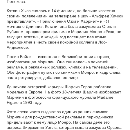
Полякова.
Кэтлин Хьюз снялась в 14 фильмах, но больше известна
своими появлениями на телеэкране в шоу «Альфред Хичкок
представляет», «Приключения Оззи и Харриет» и «Я
мечтаю о Джинни». Кстати, она была замужем за Стэнли
Рубином, продюсером фильма с Мэрилин Монро «Река, не
текущая вспять», и каждый год посещает памятные
мероприятия в честь своей покойной коллеги в Лос-
Анджелесе.
Полин Бэйли — известная в Великобритании актриса,
изображающая Мэрилин. Она снималась в печатной
рекламе, в рекламных роликах, клипах и на телевидении.
Обе фотографии путают со снимками Монро, и кадр слева
часто ретушируют, добавляя ее лицо.
До начала актерской карьеры Шарлиз Терон работала
моделью в Европе. На фото 18-летняя Шарлиз изображает
Мэрилин в фотосессии французского журнала Madame
Figaro в 1993 году.
Фото слева часто выдают за один из ранних снимков
Мэрилин для рождественской рекламы и периодически
приделывают к нему лицо Монро. На самом деле это
актриса Вирджиния Уэллс, которая вышла замуж за Орсона