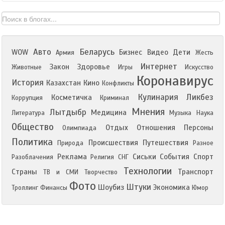
Авто
Беларусь
WOW
Бизнес
Видео
Дети
Армия
Жесть
Интернет
Закон
Здоровье
Животные
Игры
Искусство
Коронавирус
История
Казахстан
Кино
Конфликты
Кулинария
Ликбез
Косметичка
Коррупция
Криминал
Мнения
Лытдыбр
Медицина
Литература
Музыка
Наука
Общество
Отдых
Отношения
Персоны
Олимпиада
Политика
Происшествия
Путешествия
Природа
Разное
Реклама
Сиськи
События
Спорт
Разоблачения
Религия
СНГ
Технологии
Страны
Транспорт
ТВ и СМИ
Творчество
Фото
Штуки
Шоубиз
Экономика
Троллинг
Финансы
Юмор