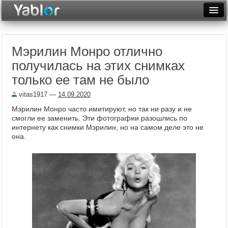
Разместить статью
Войти
Мэрилин Монро отлично
Неделя
получилась на этих снимках
Месяц
только ее там не было
Рейтинги
vitas1917
—
14.09.2020
Мэрилин Монро часто имитируют, но так ни разу и не
Архив
смогли ее заменить. Эти фотографии разошлись по
интернету как снимки Мэрилин, но на самом деле это не
Фототоп
она.
Видеотоп