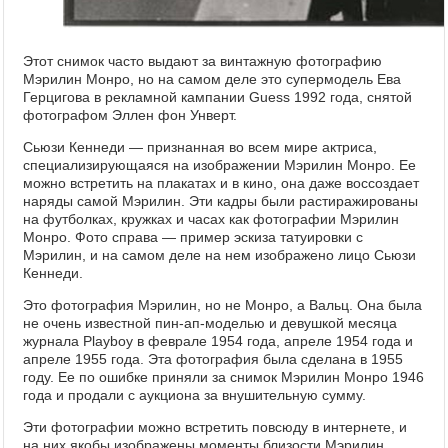
Этот снимок часто выдают за винтажную фотографию
Мэрилин Монро, но на самом деле это супермодель Ева
Герцигова в рекламной кампании Guess 1992 года, снятой
фотографом Эллен фон Унверт.
Сьюзи Кеннеди — признанная во всем мире актриса,
специализирующаяся на изображении Мэрилин Монро. Ее
можно встретить на плакатах и в кино, она даже воссоздает
наряды самой Мэрилин. Эти кадры были растиражированы
на футболках, кружках и часах как фотографии Мэрилин
Монро. Фото справа — пример эскиза татуировки с
Мэрилин, и на самом деле на нем изображено лицо Сьюзи
Кеннеди.
Это фотография Мэрилин, но не Монро, а Вальц. Она была
не очень известной пин-ап-моделью и девушкой месяца
журнала Playboy в феврале 1954 года, апреле 1954 года и
апреле 1955 года. Эта фотография была сделана в 1955
году. Ее по ошибке приняли за снимок Мэрилин Монро 1946
года и продали с аукциона за внушительную сумму.
Эти фотографии можно встретить повсюду в интернете, и
на них якобы изображены моменты близости Мэрилин