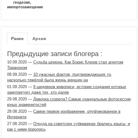
геодезия,
импортозамещение
Ранее
Архив
Предыдущие записи блогера :
10.09.2020
—
Судьба шпиона. Как Борис Клюев стал агентом
Трианоном
08.09.2020
—
10 ужасных фактов, подтверждающих то,
насколько тяжёлой была жизнь женщин на
01.09.2020
—
8 шедевров живописи, истории создания которых
заинтригуют даже тех, кто далек
29.08.2020
—
Девочка созрела? Самые скандальные фотосессии
юных знаменитостей
28.08.2020
—
Самое первое изображение, опубликованное в
Интернете
27.08.2020
—
Откуда на советских субмаринах брались крысы, и
как с ними боролись