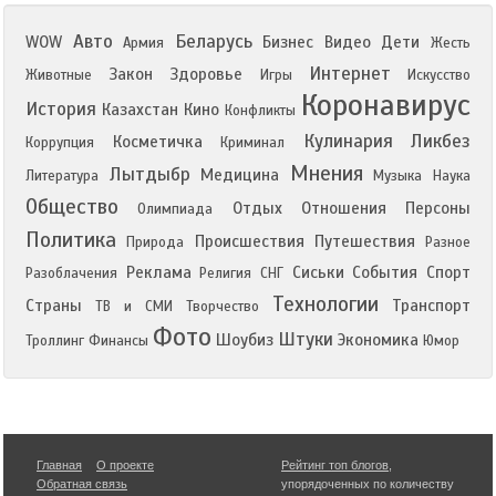
Авто
Беларусь
WOW
Бизнес
Видео
Дети
Армия
Жесть
Интернет
Закон
Здоровье
Животные
Игры
Искусство
Коронавирус
История
Казахстан
Кино
Конфликты
Кулинария
Ликбез
Косметичка
Коррупция
Криминал
Мнения
Лытдыбр
Медицина
Литература
Музыка
Наука
Общество
Отдых
Отношения
Персоны
Олимпиада
Политика
Происшествия
Путешествия
Природа
Разное
Реклама
Сиськи
События
Спорт
Разоблачения
Религия
СНГ
Технологии
Страны
Транспорт
ТВ и СМИ
Творчество
Фото
Штуки
Шоубиз
Экономика
Троллинг
Финансы
Юмор
Главная
О проекте
Рейтинг топ блогов
,
Обратная связь
упорядоченных по количеству