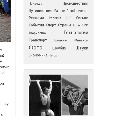
Происшествия
Природа
Путешествия
Разное
Разоблачения
Реклама
Сиськи
Религия
СНГ
События
Спорт
Страны
ТВ и СМИ
Технологии
Творчество
Транспорт
Троллинг
Финансы
Фото
Штуки
Шоубиз
в
Экономика
Юмор
кой
е
олько
но
тся
lmaty
 в