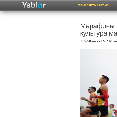
Разместить статью
Марафоны К
культура ма
niger
—
27.05.2026