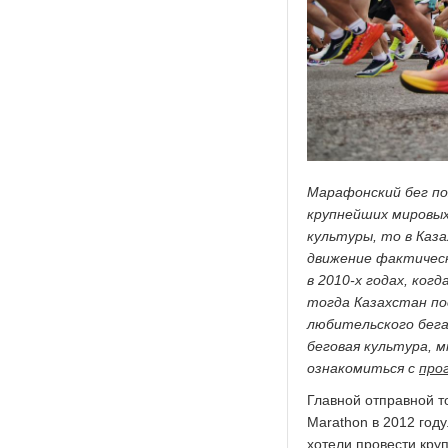
Марафонский бег поя
крупнейших мировых
культуры, то в Каз
движение фактичес
в 2010-х годах, ког
тогда Казахстан по
любительского бега
беговая культура, 
ознакомиться с
про
Главной отправной т
Marathon в 2012 год
хотели провести кру