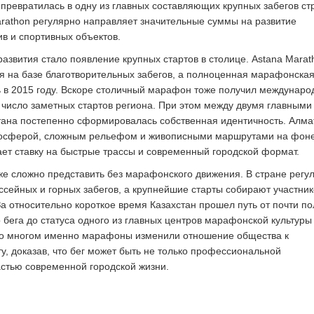
 превратилась в одну из главных составляющих крупных забегов ст
rathon регулярно направляет значительные суммы на развитие
в и спортивных объектов.
звития стало появление крупных стартов в столице. Astana Marat
 на базе благотворительных забегов, а полноценная марафонска
 в 2015 году. Вскоре столичный марафон тоже получил междунаро
 число заметных стартов региона. При этом между двумя главными
ана постепенно сформировалась собственная идентичность. Алма
мосферой, сложным рельефом и живописными маршрутами на фоне
лает ставку на быстрые трассы и современный городской формат.
же сложно представить без марафонского движения. В стране регу
ссейных и горных забегов, а крупнейшие старты собирают участник
За относительно короткое время Казахстан прошел путь от почти по
 бега до статуса одного из главных центров марафонской культуры
Во многом именно марафоны изменили отношение общества к
у, доказав, что бег может быть не только профессиональной
астью современной городской жизни.