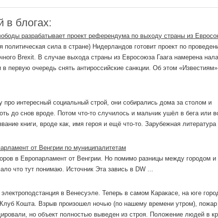
 в блогах:
вободы разрабатывает проект референдума по выходу страны из Евросо
я политическая сила в стране) Нидерландов готовит проект по проведен
ного Brexit. В случае выхода страны из Евросоюза Гаага намерена нал
 в первую очередь снять антироссийские санкции. Об этом «Известиям»
у про интересный социальный строй, они собирались дома за столом и
оть до снов вроде. Потом что-то случилось и мальчик ушёл в бега или в
вание книги, вроде как, имя героя и ещё что-то. Зарубежная литература
парламент от Венгрии по муниципалитетам
боров в Европарламент от Венгрии. Но помимо разницы между городом и
мало что тут понимаю. Источник Эта завись в DW ...
электроподстанция в Венесуэле. Теперь в самом Каракасе, на юге город
 Клуб Кошта. Взрыв произошел ночью (по нашему времени утром), пожар
дировали, но объект полностью выведен из строя. Положение людей в к