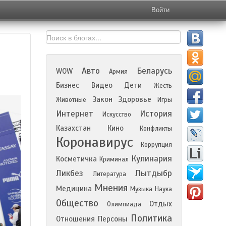
Войти
Авто
Беларусь
WOW
Армия
Бизнес
Видео
Дети
Жесть
Закон
Здоровье
Животные
Игры
Интернет
История
Искусство
Казахстан
Кино
Конфликты
Коронавирус
Коррупция
Кулинария
Косметичка
Криминал
Ликбез
Лытдыбр
Литература
Мнения
Медицина
Музыка
Наука
Общество
Отдых
Олимпиада
Политика
Отношения
Персоны