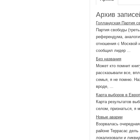
Архив записей
Голландская Партия с
Партия свободы (треть
референдума, аналогич
отношения с Москвой и
сообщил лидер ...
Без названия
Может кто помнит книг
рассказывали все, впл
семья, я не помню. Наз
вроде, ...
Карта выборов в Евро
Карта результатов вы
селом, признаться, я 
Новые аварии
Взорвалась очередная 
районе Террасас дель
локализовали и ликви