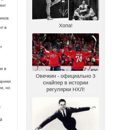
ект
иков.
Хопа!
ел в
н
и в
Овечкин - официально 3
удники
снайпер в истории
м, но
регулярки НХЛ!
ю
ой