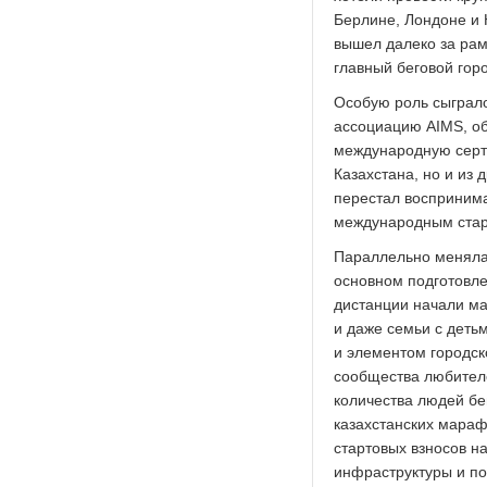
Берлине, Лондоне и 
вышел далеко за рам
главный беговой гор
Особую роль сыграло
ассоциацию AIMS, о
международную серти
Казахстана, но и из
перестал воспринима
международным стар
Параллельно меняла
основном подготовле
дистанции начали ма
и даже семьи с деть
и элементом городск
сообщества любителе
количества людей бе
казахстанских мараф
стартовых взносов н
инфраструктуры и п