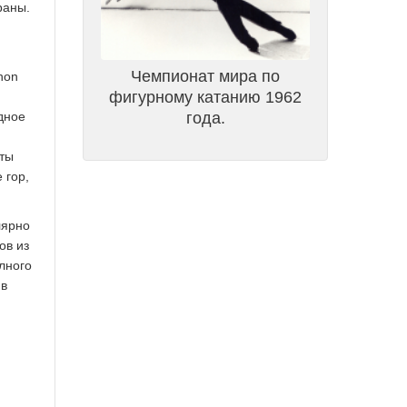
раны.
Чемпионат мира по
hon
фигурному катанию 1962
я
года.
дное
ты
 гор,
лярно
ов из
лного
 в