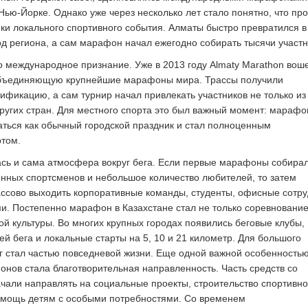
Нью-Йорке. Однако уже через несколько лет стало понятно, что про
ки локального спортивного события. Алматы быстро превратился в
од региона, а сам марафон начал ежегодно собирать тысячи участн
 международное признание. Уже в 2013 году Almaty Marathon вош
бъединяющую крупнейшие марафоны мира. Трассы получили
фикацию, а сам турнир начал привлекать участников не только из
 других стран. Для местного спорта это был важный момент: марафо
ться как обычный городской праздник и стал полноценным
том.
сь и сама атмосфера вокруг бега. Если первые марафоны собирал
нных спортсменов и небольшое количество любителей, то затем
ссово выходить корпоративные команды, студенты, офисные сотр
ми. Постепенно марафон в Казахстане стал не только соревнование
ой культуры. Во многих крупных городах появились беговые клубы,
й бега и локальные старты на 5, 10 и 21 километр. Для большого
г стал частью повседневой жизни. Еще одной важной особенность
онов стала благотворительная направленность. Часть средств со
ачали направлять на социальные проекты, строительство спортивн
омощь детям с особыми потребностями. Со временем