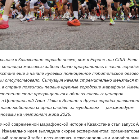
вился в Казахстане гораздо позже, чем в Европе или США. Если 
 столицах массовые забеги давно превратились в часть городс
ахстане еще в начале нулевых полноценное любительское бегово
ки отсутствовало. Ситуация начала стремительно меняться т
да в стране появились первые крупные городские марафоны. Имен
степенно стал превращаться в один из главных центров
 в Центральной Азии. Пока в Астане и других городах развивае
многие любители спорта следят за мундиалем — рекомендуем
гнозами на чемпионат мира 2026
.
очкой современной марафонской истории Казахстана стал запуск A
у. Изначально идея выглядела скорее экспериментом: организаторы
пный городской забег, вдохновляясь международными марафонами