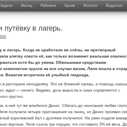
Неделя
Месяц
Рейтинги
Архив
Фототоп
Видеотоп
 путёвку в лагерь.
2025
у в лагерь. Когда не сработали ни слёзы, ни притворный
зяла клятву спасти её, как только возникнет реальная опаснос
ржаться хотя бы до ужина. Обвешанная средствами
с комплектом трусов на все случаи жизни, Ляля пошла в отряд
ся. Вожатая встретила её улыбкой людоеда.
ел в ресторане неподалёку. Это не ближний лагерь, а помощь хорош
ал, ждал — ничего. Видимо, дочь выросла и сама справляется с
ого грустно.
а, в неё тут же влюбился Денис. Сбегать до окончания любви глупо
Ляля получила четыре приглашения на танец, но Денис проявил се
елый королевский бал с дуэлями получился. На ужин подали мака
ьно вкусные. Ляля съела три порции, что составило 3% её веса. Д