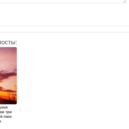
посты:
ухня
ам три
ё-таки
ш