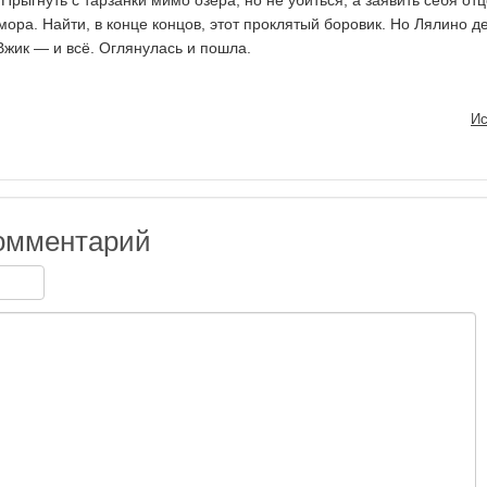
 Прыгнуть с тарзанки мимо озера, но не убиться, а заявить себя от
ора. Найти, в конце концов, этот проклятый боровик. Но Лялино д
Вжик — и всё. Оглянулась и пошла.
Ис
омментарий