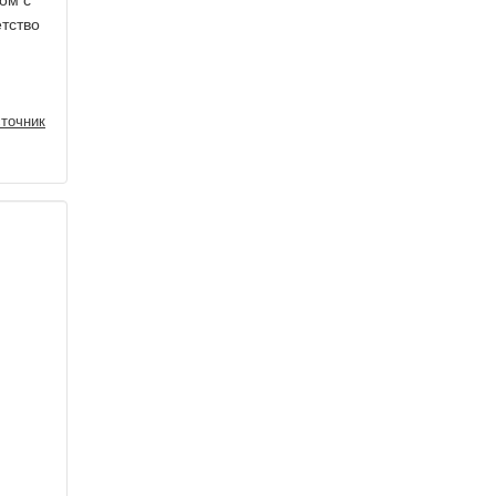
цом с
етство
точник