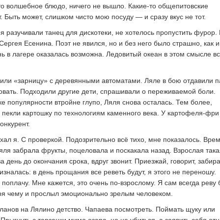
то волшебное блюдо, ничего не вышло. Какие-то общепитовские
 Быть может, слишком чисто мою посуду — и сразу вкус не тот.
ря разучивали танец для дискотеки, не хотелось пропустить фурор.
ергея Есенина. Поэт не явился, но и без него было страшно, как и
ь в лагере оказалась возможна. Ледовитый океан в этом смысле вс
оили «зарницу» с деревянными автоматами. Ляле в бою отдавили 
овать. Подходили другие дети, спрашивали о переживаемой боли.
ке популярности втройне глупо, Ляля снова осталась. Тем более,
, пекли картошку по технологиям каменного века. У картофеля-фри
онкурент.
хал я. С проверкой. Подозрительно всё тихо, мне показалось. Вре
яля забрала фрукты, поцеловала и поскакала назад. Взрослая така
а день до окончания срока, вдруг звонит. Приезжай, говорит, забир
зналась: в день прощания все реветь будут, я этого не переношу.
поплачу. Мне кажется, это очень по-взрослому. Я сам всегда реву 
ря чему и прослыл эмоционально зрелым человеком.
ланов на Лялино детство. Чапаева посмотреть. Поймать щуку или