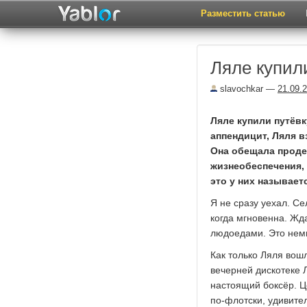
Разместить статью
Ляле купили
slavochkar
—
21.09.
Ляле купили путёвк
аппендицит, Ляля в
Она обещала проде
жизнеобеспечения, 
это у них называет
Я не сразу уехал. С
когда мгновенна. Жд
людоедами. Это немн
Как только Ляля вошл
вечерней дискотеке 
настоящий боксёр. Ц
по-флотски, удивител