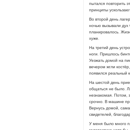
пытался повторить э
принципы ускользают.
Во второй день лаге
ночью вызывали дух С
планировалось. Жизн
хуже.
На третий день устр
ноги. Пришлось бинт
Уезжать домой на пи
вечером жгли костёр
появился реальный к
На шестой день прие
общаться не было. Л
незнакомая. Потом, з
срочно. В машине при
Вернусь домой, сама 
свидетелей, благода
У меня было много п