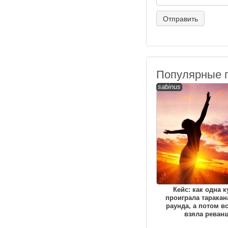
Популярные 
sabinus
Кейс: как одна к
проиграла таракан
раунда, а потом вс
взяла реван