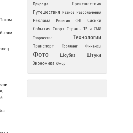
Происшествия
Природа
Путешествия
Разное
Разоблачения
 Потом
Реклама
Сиськи
Религия
СНГ
События
Спорт
Страны
ТВ и СМИ
ё-таки
Технологии
Творчество
Транспорт
Троллинг
Финансы
палец
Фото
Штуки
Шоубиз
Экономика
Юмор
мени
я,
ай
без