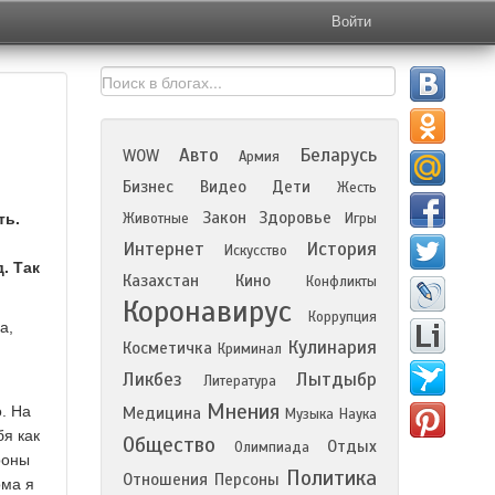
Войти
Авто
Беларусь
WOW
Армия
Бизнес
Видео
Дети
Жесть
Закон
Здоровье
ть.
Животные
Игры
Интернет
История
Искусство
. Так
Казахстан
Кино
Конфликты
Коронавирус
Коррупция
а,
Кулинария
Косметичка
Криминал
Ликбез
Лытдыбр
Литература
Мнения
. На
Медицина
Музыка
Наука
бя как
Общество
Отдых
Олимпиада
роны
Политика
Отношения
Персоны
ома я