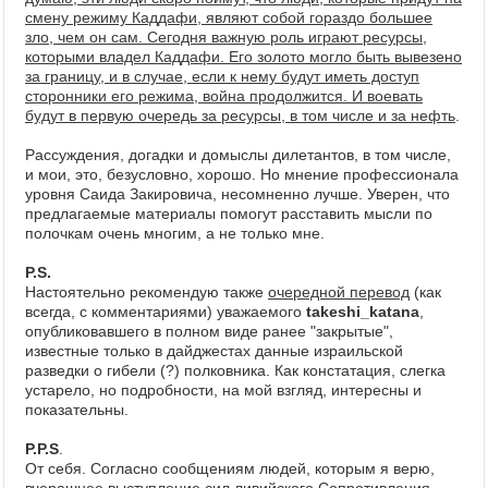
смену режиму Каддафи, являют собой гораздо большее
зло, чем он сам. Сегодня важную роль играют ресурсы,
которыми владел Каддафи. Его золото могло быть вывезено
за границу, и в случае, если к нему будут иметь доступ
сторонники его режима, война продолжится. И воевать
будут в первую очередь за ресурсы, в том числе и за нефть
.
Рассуждения, догадки и домыслы дилетантов, в том числе,
и мои, это, безусловно, хорошо. Но мнение профессионала
уровня Саида Закировича, несомненно лучше. Уверен, что
предлагаемые материалы помогут расставить мысли по
полочкам очень многим, а не только мне.
P.S.
Настоятельно рекомендую также
очередной перевод
(как
всегда, с комментариями) уважаемого
takeshi_katana
,
опубликовавшего в полном виде ранее "закрытые",
известные только в дайджестах данные израильской
разведки о гибели (?) полковника. Как констатация, слегка
устарело, но подробности, на мой взгляд, интересны и
показательны.
P.P.S
.
От себя. Согласно сообщениям людей, которым я верю,