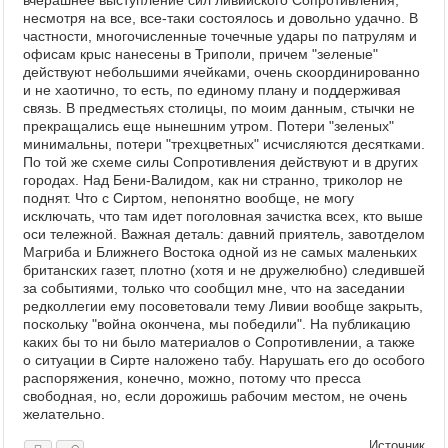
вчерашнее выступление сил ливийского Сопротивления,
несмотря на все, все-таки состоялось и довольно удачно. В
частности, многочисленные точечные удары по патрулям и
офисам крыс нанесены в Триполи, причем "зеленые"
действуют небольшими ячейками, очень скоординированно
и не хаотично, то есть, по единому плану и поддерживая
связь. В предместьях столицы, по моим данным, стычки не
прекращались еще нынешним утром. Потери "зеленых"
минимальны, потери "трехцветных" исчисляются десятками.
По той же схеме силы Сопротивления действуют и в других
городах. Над Бени-Валидом, как ни странно, триколор не
поднят. Что с Сиртом, непонятно вообще, не могу
исключать, что там идет поголовная зачистка всех, кто выше
оси тележной. Важная деталь: давний приятель, завотделом
Магриба и Ближнего Востока одной из не самых маленьких
британских газет, плотно (хотя и не дружелюбно) следившей
за событиями, только что сообщил мне, что на заседании
редколлегии ему посоветовали тему Ливии вообще закрыть,
поскольку "
война окончена, мы победили
". На публикацию
каких бы то ни было материалов о Сопротивлении, а также
о ситуации в Сирте наложено табу. Нарушать его до особого
распоряжения, конечно, можно, потому что пресса
свободная, но, если дорожишь рабочим местом, не очень
желательно.
Источник