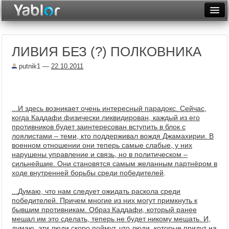
Разместить статью
Войти
ЛИВИЯ БЕЗ (?) ПОЛКОВНИКА
Неделя
putnik1
—
22.10.2011
Месяц
Рейтинги
...
И здесь возникает очень интересный парадокс. Сейчас,
Архив
когда Каддафи физически ликвидирован, каждый из его
противников будет заинтересован вступить в блок с
Фототоп
лоялистами – теми, кто поддерживал вождя Джамахирии. В
военном отношении они теперь самые слабые, у них
Видеотоп
нарушены управление и связь, но в политическом –
сильнейшие. Они становятся самым желанным партнёром в
ходе внутренней борьбы среди победителей
.
...
Думаю, что нам следует ожидать раскола среди
победителей. Причем многие из них могут примкнуть к
бывшим противникам. Образ Каддафи, который ранее
мешал им это сделать, теперь не будет никому мешать. И,
думаю, эти люди скоро поймут, что люди, которые придут на