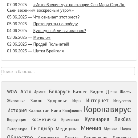
07.06.2025
—
«Истребление мух на станции Сен-Мари-Сюр-Ла-
Сьен весенним воскресным утром»
05.06.2025
—
Что означает этот жест?
05.06.2025
—
Претенденты на победу
04.06.2025
—
Культурный ли вы человек?
03.06.2025
—
Мечелом
02.06.2025
—
Продай Гюльчатай!
01.06.2025
—
Шутки Брейгеля
Авто
Беларусь
WOW
Бизнес
Видео
Дети
Армия
Жесть
Интернет
Закон
Здоровье
Животные
Игры
Искусство
Коронавирус
История
Казахстан
Кино
Конфликты
Кулинария
Ликбез
Косметичка
Коррупция
Криминал
Мнения
Лытдыбр
Медицина
Литература
Музыка
Наука
Общество