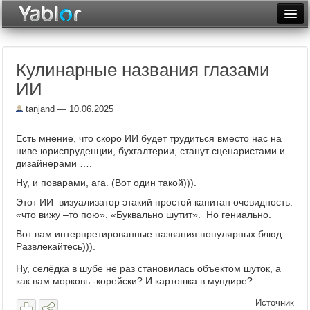
Разместить статью
Войти
Кулинарные названия глазами
Неделя
ИИ
Месяц
tanjand
—
10.06.2025
Рейтинги
Есть мнение, что скоро ИИ будет трудиться вместо нас на
ниве юриспруденции, бухгалтерии, станут сценаристами и
Архив
дизайнерами ….
Фототоп
Ну, и поварами, ага. (Вот один такой))).
Этот ИИ–визуализатор этакий простой капитан очевидность:
Видеотоп
«что вижу –то пою». «Буквально шутит». Но гениально.
Вот вам интерпретированные названия популярных блюд.
Развлекайтесь))).
Ну, селёдка в шубе не раз становилась объектом шуток, а
как вам морковь -корейски? И картошка в мундире?
Источник