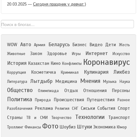
20.03.2025
—
Сегодня праздник у девчат:)
Авто
Беларусь
WOW
Бизнес
Видео
Дети
Армия
Жесть
Интернет
Закон
Здоровье
Животные
Игры
Искусство
Коронавирус
История
Казахстан
Кино
Конфликты
Кулинария
Ликбез
Косметичка
Коррупция
Криминал
Мнения
Лытдыбр
Медицина
Литература
Музыка
Наука
Общество
Отдых
Отношения
Персоны
Олимпиада
Политика
Происшествия
Путешествия
Природа
Разное
Реклама
Сиськи
События
Спорт
Разоблачения
Религия
СНГ
Технологии
Страны
Транспорт
ТВ и СМИ
Творчество
Фото
Штуки
Шоубиз
Экономика
Троллинг
Финансы
Юмор