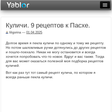
Разместить статью
Войти
Куличи. 9 рецептов к Пасхе.
Неделя
liligorina
—
01.04.2025
Месяц
Долгое время я пекла куличи по одному и тому же рецепту.
Рейтинги
Но потом шаловливые ручки дотянулись до других рецептов
и пошло-поехало. Никак не могу остановится и всегда
Архив
хочется попробовать что-то новое. Вдруг и вас также. Тогда
для вас может оказаться полезной моя подборка рецептов
Фототоп
куличей.
Вот как раз тут тот самый рецепт кулича, по котором я
Видеотоп
всегда раньше пекла куличи.