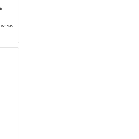
ь
точник