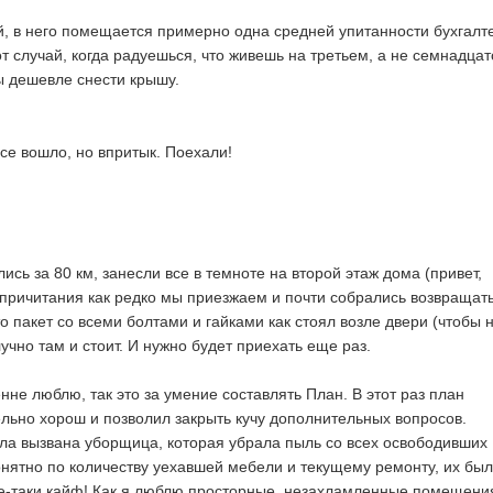
 в него помещается примерно одна средней упитанности бухгалт
от случай, когда радуешься, что живешь на третьем, а не семнадца
ы дешевле снести крышу.
се вошло, но впритык. Поехали!
лись за 80 км, занесли все в темноте на второй этаж дома (привет,
причитания как редко мы приезжаем и почти собрались возвращать
то пакет со всеми болтами и гайками как стоял возле двери (чтобы 
лучно там и стоит. И нужно будет приехать еще раз.
енне люблю, так это за умение составлять План. В этот раз план
льно хорош и позволил закрыть кучу дополнительных вопросов.
ыла вызвана уборщица, которая убрала пыль со всех освободивших
понятно по количеству уехавшей мебели и текущему ремонту, их бы
се-таки кайф! Как я люблю просторные, незахламленные помещени