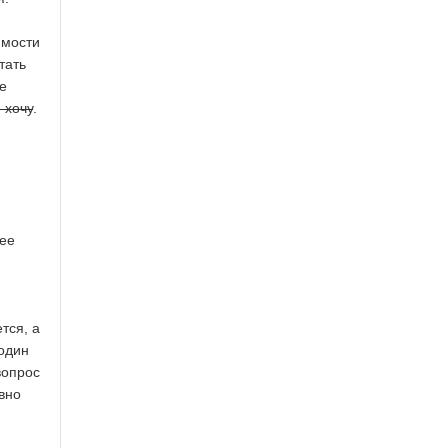
имости
тать
не
 хочу
.
нее
тся, а
 один
вопрос
вно