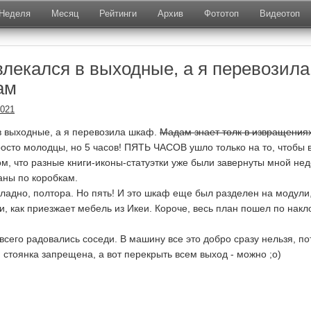
Неделя
Месяц
Рейтинги
Архив
Фототоп
Видеотоп
влекался в выходные, а я перевозила
ам
2021
 в выходные, а я перевозила шкаф.
Мадам знает толк в извращения
росто молодцы, но 5 часов! ПЯТЬ ЧАСОВ ушло только на то, чтобы 
том, что разные книги-иконы-статуэтки уже были завернуты мной не
аны по коробкам.
 ладно, полтора. Но пять! И это шкаф еще был разделен на модули,
и, как приезжает мебель из Икеи. Короче, весь план пошел по накл
всего радовались соседи. В машину все это добро сразу нельзя, п
 стоянка запрещена, а вот перекрыть всем выход - можно ;о)