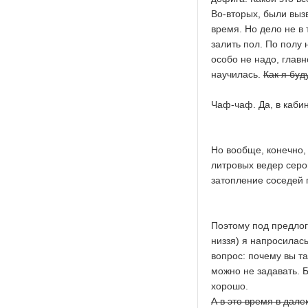
Во-вторых, были выз
время. Но дело не в 
залить пол. По полу 
особо не надо, главн
научилась.
Как я буд
Чаф-чаф. Да, в каби
Но вообще, конечно,
литровых ведер серо
затопление соседей
Поэтому под предлого
низзя) я напросилась
вопрос: почему вы та
можно не задавать. 
хорошо.
А в это время в дале