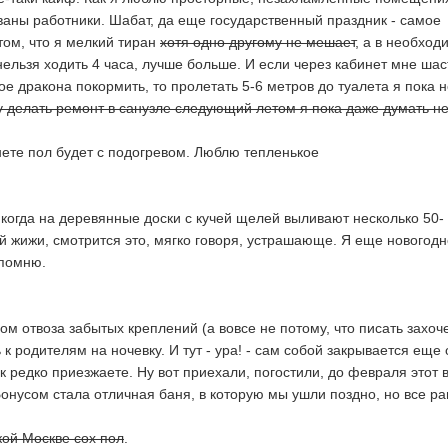
ваны работники. Шабат, да еще государственный праздник - самое
том, что я мелкий тиран
хотя одно другому не мешает
, а в необход
нельзя ходить 4 часа, лучше больше. И если через кабинет мне шас
ое дракона покормить, то пролетать 5-6 метров до туалета я пока 
у делать ремонт в санузле следующий летом я пока даже думать не
нете пол будет с подогревом. Люблю тепленькое
 когда на деревянные доски с кучей щелей выливают несколько 50-
й жижи, смотрится это, мягко говоря, устрашающе. Я еще новогод
 помню.
м отвоза забытых креплений (а вовсе не потому, что писать захоче
 к родителям на ночевку. И тут - ура! - сам собой закрывается еще
к редко приезжаете. Ну вот приехали, погостили, до февраля этот 
Бонусом стала отличная баня, в которую мы ушли поздно, но все ра
кой Москве сох пол
.