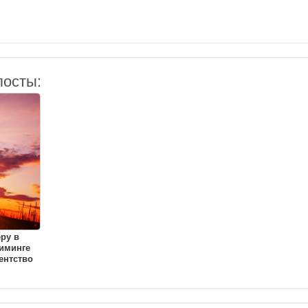
посты:
еру в
иминге
ентство