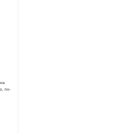
 на
о, по-