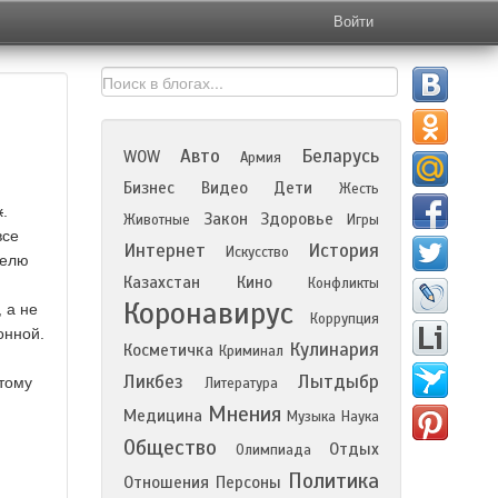
Войти
Авто
Беларусь
WOW
Армия
Бизнес
Видео
Дети
Жесть
х
.
Закон
Здоровье
Животные
Игры
все
Интернет
История
Искусство
делю
Казахстан
Кино
Конфликты
Коронавирус
 а не
Коррупция
онной.
Кулинария
Косметичка
Криминал
Ликбез
Лытдыбр
отому
Литература
Мнения
Медицина
Музыка
Наука
Общество
Отдых
Олимпиада
Политика
Отношения
Персоны