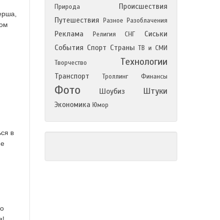
Происшествия
Природа
ерша,
Путешествия
Разное
Разоблачения
том
Реклама
Сиськи
Религия
СНГ
События
Спорт
Страны
ТВ и СМИ
Технологии
Творчество
Транспорт
Троллинг
Финансы
Фото
Штуки
Шоубиз
Экономика
Юмор
ся в
не
ло
я!