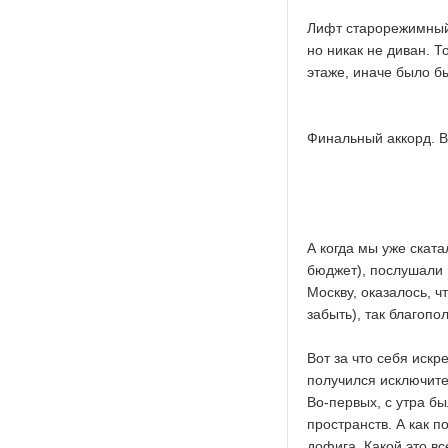
Лифт старорежимный,
но никак не диван. Т
этаже, иначе было б
Финальный аккорд. В
А когда мы уже ската
бюджет), послушали 
Москву, оказалось, ч
забыть), так благопо
Вот за что себя искр
получился исключите
Во-первых, с утра б
пространств. А как 
дофига. Какой это в