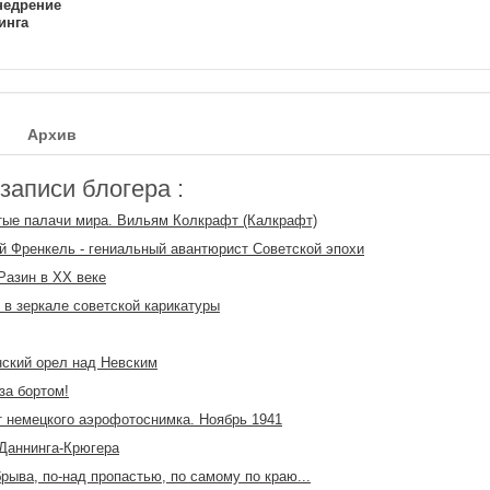
недрение
инга
Архив
аписи блогера :
ые палачи мира. Вильям Колкрафт (Калкрафт)
 Френкель - гениальный авантюрист Советской эпохи
Разин в ХХ веке
 в зеркале советской карикатуры
ский орел над Невским
за бортом!
 немецкого аэрофотоснимка. Ноябрь 1941
Даннинга-Крюгера
рыва, по-над пропастью, по самому по краю...