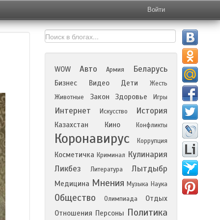
Войти
Авто
Беларусь
WOW
Армия
Бизнес
Видео
Дети
Жесть
Закон
Здоровье
Животные
Игры
Интернет
История
Искусство
Казахстан
Кино
Конфликты
Коронавирус
Коррупция
Кулинария
Косметичка
Криминал
Ликбез
Лытдыбр
Литература
Мнения
Медицина
Музыка
Наука
Общество
Отдых
Олимпиада
Политика
Отношения
Персоны