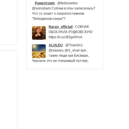
Powertropin
:
@fedsovetov
@svinobam Собчак в опы записалась?
Что то знает о скоропостижном
"Лебедином озере"?
Naran_officiall
:
СОБЧАК
ОБОСРАЛА РУДКОВСКУЮ
https://t.co/Jti5gnPrnA
ALOLEU
:
@Trian0n1
@slasaru @S_vivat зря...
такие люди как Бисмарк,
Черчиль это не плешивый путлер,
который у вас не только…
https://t.co/aTCpiohwo4
voldemar919
:
Взгляд бывшей
львицы и политаналитика: Собчак
заявила о столкновении Собянина и
Путина: "Либо преемник, либо
премь… https://t.co/sxicq1uEdM
ger_dina
:
@Cyla_Nelsen
@ZakasAlex @navalny Не
замечала раньше за
Собчак. И орущего Каца не вижу -
просто у него аудитория в ю…