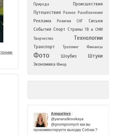
Происшествия
Природа
Путешествия
Разное
Разоблачения
Реклама
Сиськи
Религия
СНГ
События
Спорт
Страны
ТВ и СМИ
Технологии
Творчество
Транспорт
Троллинг
Финансы
точник
Фото
Штуки
Шоубиз
Экономика
Юмор
Annaorlovs
:
@yanarudkovskaya
@gnomgnomych как вы
прокомментируете выходку Собчак ?