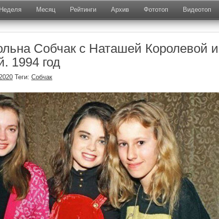
Неделя
Месяц
Рейтинги
Архив
Фототоп
Видеотоп
ольна Собчак с Наташей Королевой и
. 1994 год
.2020
Теги:
Собчак