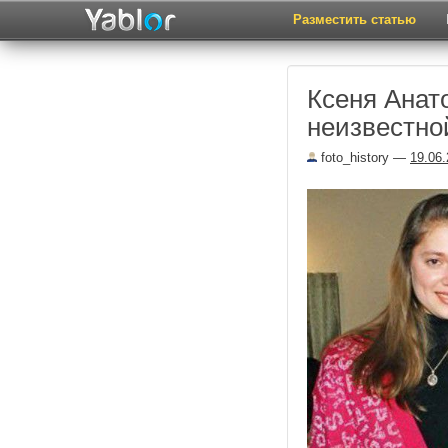
Разместить статью
Ксеня Анат
неизвестной
foto_history
—
19.06