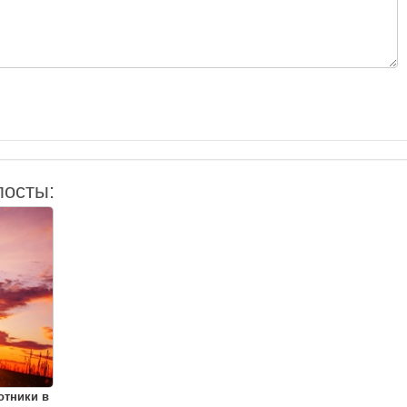
посты:
отники в