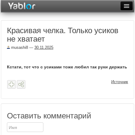
Разместить статью
Войти
Красивая челка. Только усиков
Неделя
не хватает
Месяц
musashi8
—
30.11.2025
Рейтинги
Архив
Кстати, тот что с усиками тоже любил так руки держать
Фототоп
Источник
Видеотоп
Оставить комментарий