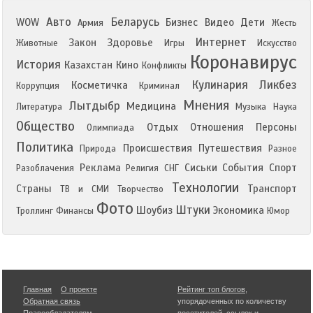
Авто
Беларусь
WOW
Бизнес
Видео
Дети
Армия
Жесть
Интернет
Закон
Здоровье
Животные
Игры
Искусство
Коронавирус
История
Казахстан
Кино
Конфликты
Кулинария
Ликбез
Косметичка
Коррупция
Криминал
Мнения
Лытдыбр
Медицина
Литература
Музыка
Наука
Общество
Отдых
Отношения
Персоны
Олимпиада
Политика
Происшествия
Путешествия
Природа
Разное
Реклама
Сиськи
События
Спорт
Разоблачения
Религия
СНГ
Технологии
Страны
Транспорт
ТВ и СМИ
Творчество
Фото
Штуки
Шоубиз
Экономика
Троллинг
Финансы
Юмор
Главная
О проекте
Рейтинг топ блогов
,
Обратная связь
упорядоченных по количеству