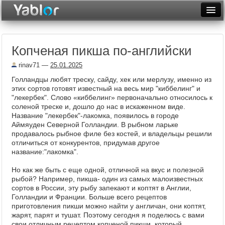
Разместить статью
Войти
Копченая пикша по-английски
Неделя
rinav71
—
25.01.2025
Месяц
Голландцы любят треску, сайду, хек или мерлузу, именно из
этих сортов готовят известный на весь мир "киббелинг" и
Рейтинги
"лекербек". Слово «киббелинг» первоначально относилось к
соленой треске и, дошло до нас в искаженном виде.
Архив
Название "лекербек"-лакомка, появилось в городе
Аймяуден Северной Голландии. В рыбном ларьке
Фототоп
продавалось рыбное филе без костей, и владельцы решили
отличиться от конкурентов, придумав другое
Видеотоп
название:"лакомка".
Но как же быть с еще одной, отличной на вкус и полезной
рыбой? Например, пикша- один из самых малоизвестных
сортов в России, эту рыбу запекают и коптят в Англии,
Голландии и Франции. Больше всего рецептов
приготовления пикши можно найти у англичан, они коптят,
жарят, парят и тушат. Поэтому сегодня я поделюсь с вами
свои отличным рецептом копченой пикши, который