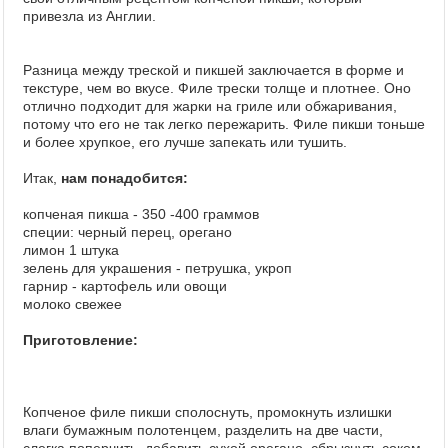
привезла из Англии.
Разница между треской и пикшей заключается в форме и
текстуре, чем во вкусе. Филе трески толще и плотнее. Оно
отлично подходит для жарки на гриле или обжаривания,
потому что его не так легко пережарить. Филе пикши тоньше
и более хрупкое, его лучше запекать или тушить.
Итак,
нам понадобится:
копченая пикша - 350 -400 граммов
специи: черный перец, орегано
лимон 1 штука
зелень для украшения - петрушка, укроп
гарнир - картофель или овощи
молоко свежее
Приготовление:
Копченое филе пикши сполоснуть, промокнуть излишки
влаги бумажным полотенцем, разделить на две части,