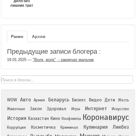
дело без
лишних трат
Ранее
Архив
Предыдущие записи блогера :
19.01.2025
—
"Волк, волк", - закричал мальчик
Авто
Беларусь
WOW
Бизнес
Видео
Дети
Армия
Жесть
Интернет
Закон
Здоровье
Животные
Игры
Искусство
Коронавирус
История
Казахстан
Кино
Конфликты
Кулинария
Ликбез
Косметичка
Коррупция
Криминал
Мнения