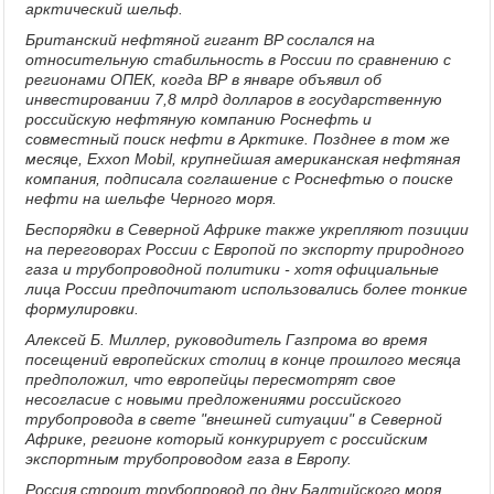
арктический шельф.
Британский нефтяной гигант BP сослался на
относительную стабильность в России по сравнению с
регионами ОПЕК, когда ВР в январе объявил об
инвестировании 7,8 млрд долларов в государственную
российскую нефтяную компанию Роснефть и
совместный поиск нефти в Арктике. Позднее в том же
месяце, Exxon Mobil, крупнейшая американская нефтяная
компания, подписала соглашение с Роснефтью о поиске
нефти на шельфе Черного моря.
Беспорядки в Северной Африке также укрепляют позиции
на переговорах России с Европой по экспорту природного
газа и трубопроводной политики - хотя официальные
лица России предпочитают использовались более тонкие
формулировки.
Алексей Б. Миллер, руководитель Газпрома во время
посещений европейских столиц в конце прошлого месяца
предположил, что европейцы пересмотрят свое
несогласие с новыми предложениями российского
трубопровода в свете "внешней ситуации" в Северной
Африке, регионе который конкурирует с российским
экспортным трубопроводом газа в Европу.
Россия строит трубопровод по дну Балтийского моря