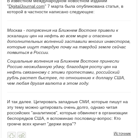
В известном международном новостном издании
"
DigitalJournal.com
" 7 марта была опубликована статья, в
которой в частности написано следующее:
Москва - потрясения на Ближнем Востоке привели к
эскалации цен на нефть во всем мире и опасения
дополнительных волнений заставили многих инвесторов,
которые ищут твердую почву на твердой земле сейчас
появиться в России.
Социальные волнения на Ближнем Востоке принесли
Россию неожиданную удачу, благодаря росту цен на
нефть связанному с этими протестами, российский
рубль растет быстрее, по отношению к доллару США,
чем любая другая валюта в этом году.
И так далее. Цитировать западные СМИ, которые пишут на
эту тему можно цитировать очень долго, однако читая
российских "аналитиков", которые обвиняют в организации
беспорядков США, я вспоминаю пословицу-вопрос: Кто
громче всех кричит "держи вора"?
Источник