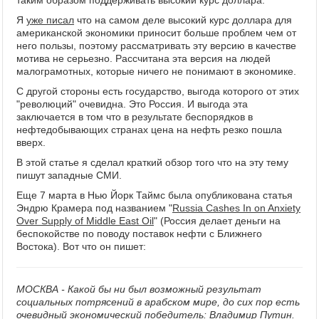
таким образом поддерживать высокий курс доллара.
Я
уже писал
что на самом деле высокий курс доллара для
американской экономики приносит больше проблем чем от
него пользы, поэтому рассматривать эту версию в качестве
мотива не серьезно. Рассчитана эта версия на людей
малограмотных, которые ничего не понимают в экономике.
С другой стороны есть государство, выгода которого от этих
"революций" очевидна. Это Россия. И выгода эта
заключается в том что в результате беспорядков в
нефтедобывающих странах цена на нефть резко пошла
вверх.
В этой статье я сделал краткий обзор того что на эту тему
пишут западные СМИ.
Еще 7 марта в Нью Йорк Таймс была опубликована статья
Эндрю Крамера под названием "
Russia Cashes In on Anxiety
Over Supply of Middle East Oil
" (Россия делает деньги на
беспокойстве по поводу поставок нефти с Ближнего
Востока). Вот что он пишет:
МОСКВА - Какой бы ни был возможный результат
социальных потрясений в арабском мире, до сих пор есть
очевидный экономический победитель: Владимир Путин.