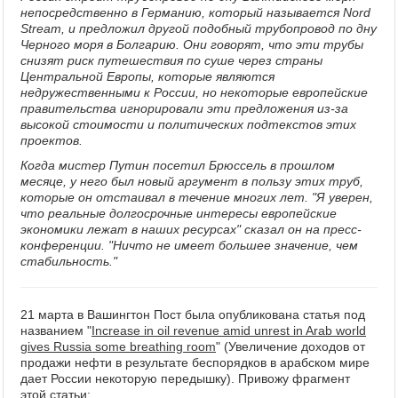
непосредственно в Германию, который называется Nord
Stream, и предложил другой подобный трубопровод по дну
Черного моря в Болгарию. Они говорят, что эти трубы
снизят риск путешествия по суше через страны
Центральной Европы, которые являются
недружественными к России, но некоторые европейские
правительства игнорировали эти предложения из-за
высокой стоимости и политических подтекстов этих
проектов.
Когда мистер Путин посетил Брюссель в прошлом
месяце, у него был новый аргумент в пользу этих труб,
которые он отстаивал в течение многих лет. "Я уверен,
что реальные долгосрочные интересы европейские
экономики лежат в наших ресурсах" сказал он на пресс-
конференции. "Ничто не имеет большее значение, чем
стабильность."
21 марта в Вашингтон Пост была опубликована статья под
названием "
Increase in oil revenue amid unrest in Arab world
gives Russia some breathing room
" (Увеличение доходов от
продажи нефти в результате беспорядков в арабском мире
дает России некоторую передышку). Привожу фрагмент
этой статьи: