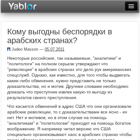
Разместить статью
Войти
Кому выгодны беспорядки в
Неделя
арабских странах?
Месяц
Judeo Masson
—
05.07.2011
Рейтинги
Некоторые российские, так называемые, "аналитики" и
"политологи" на полном серьезе утверждают что
Архив
"революции" в арабских странах это дело рук американских
спецслужб. Однако, как известно, для того чтобы выдвигать
какие-либо обвинения, нужно представить не только
Фототоп
доказательства, но и мотив. Другими словами необходимо
доказать что преступник извлек какую-то выгоду из
Видеотоп
результатов своего преступления.
Что касается обвинений в адрес США что они организовали
арабские революции, то с доказательствами все ясно - их
нет. Нет и мотивов, но в этом случае на помощь
"аналитикам" и "политологам" приходит на помощь богатое
воображение. Я например читал версию что США
специально организовывают хаос в арабских странах чтобы