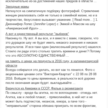
исключительно из-за достижений наших предков в области ...
Звездные мамы
Наткнулся на симпатичную подборку фотографий. Стремление
женщин реализовать себя не только в семейной жизни, но и в
творчестве, безусловно вызывает уважение. [ Read more... ] 1.
Дженнифер Лопес (Jennifer Lopez) с Эммой и Максом на шоу
«Американский Идол» ...
А вот и единственный результат "выборов"
Наконец-то. Ну вот. А вы все, и я вместе с вами, говорили, что
это дурацкое шоу не будет иметь никакого значения и никаких
результатов. И все-таки один (малюсенький результат) нашелся.
Стоило ли ради этого столько тратить времени и денег? Потому
что это АБСОЛЮТНО ЕДИНСТВЕННЫЙ ...
на память о ценах на продукты в 2016 году, в калининградской
области
Всегда собирался это делать, но вот как то ленился. Фото с
акционными ценами сети "Виктория-Квартал" с 22 08 по 28 08
2016. Вобщем то цены временные, в реальности всё дороже
после окончания акции будет. выкладывайте ...
Вернулся из Америки в СССР. Фильм о реэмигранте
По смыслу - вроде бы агитка, но по воплощению - отнюдь нет.
Агитка, как и любой плакат, - прямолинейна, в ней нет и не
может быть подтекстов, нюансов, юмора, а паче того -
"неправильная" сторона обязана проиграть по всем фронтам,