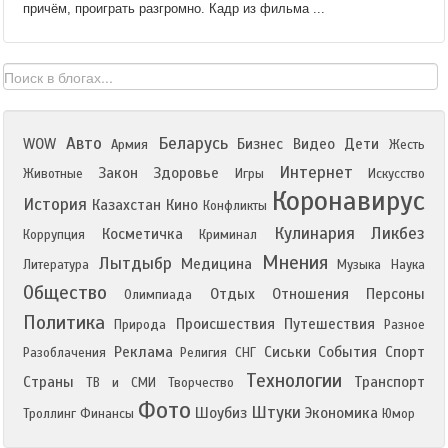
причём, проиграть разгромно. Кадр из фильма ...
Авто
Беларусь
WOW
Бизнес
Видео
Дети
Армия
Жесть
Интернет
Закон
Здоровье
Животные
Игры
Искусство
Коронавирус
История
Казахстан
Кино
Конфликты
Кулинария
Ликбез
Косметичка
Коррупция
Криминал
Мнения
Лытдыбр
Медицина
Литература
Музыка
Наука
Общество
Отдых
Отношения
Персоны
Олимпиада
Политика
Происшествия
Путешествия
Природа
Разное
Реклама
Сиськи
События
Спорт
Разоблачения
Религия
СНГ
Технологии
Страны
Транспорт
ТВ и СМИ
Творчество
Фото
Штуки
Шоубиз
Экономика
Троллинг
Финансы
Юмор