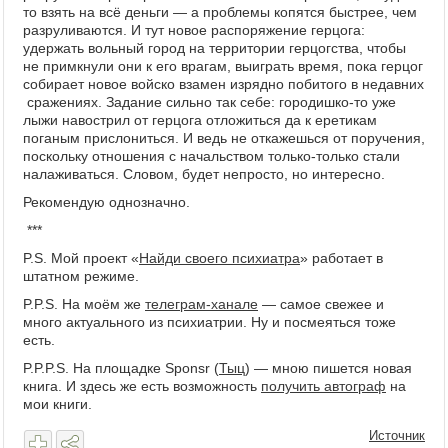
то взять на всё деньги — а проблемы копятся быстрее, чем
разруливаются. И тут новое распоряжение герцога:
удержать вольный город на территории герцогства, чтобы
не примкнули они к его врагам, выиграть время, пока герцог
собирает новое войско взамен изрядно побитого в недавних
сражениях. Задание сильно так себе: городишко-то уже
лыжи навострил от герцога отложиться да к еретикам
поганым прислониться. И ведь не откажешься от поручения,
поскольку отношения с начальством только-только стали
налаживаться. Словом, будет непросто, но интересно.
Рекомендую однозначно.
***
P.S. Мой проект «
Найди своего психиатра
» работает в
штатном режиме.
P.P.S. На моём же
телеграм-ханале
— самое свежее и
много актуального из психиатрии. Ну и посмеяться тоже
есть.
P.P.P.S. На площадке Sponsr (
Тыц
) — мною пишется новая
книга. И здесь же есть возможность
получить автограф
на
мои книги.
Источник