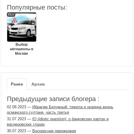
Популярные посты:
titus
Выбор
автошколы в
Москве
Ранее
Архив
Предыдущие записи блогера :
02.08.2023
—
Ибрагим Безумный: тяжела и окаянна жизнь
османского султана, часть третья
31.07.2023
—
IQ (idiotic question): о банковских картах и
васнецовских глазах
30.07.2023
—
Воскресная пирожковая