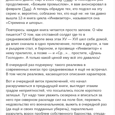
продолжение, «Божьим промыслом», я вам анонсировал в
феврале (
Тыц
). А теперь обрадую тех, кто подсел на эту
серию и, вероятно, соблазню тех, кто ещё не: не так давно
вышла 12-я книга цикла «Инквизитор», называется она
«Стремена и шпоры».
Повторюсь: каждая книга читается просто запоем. О чём
пишется? О том, как отставной солдат где-то в
средневековой Европе века этак XV — XVI шел себе домой,
да влип сначала в одно приключение, потом в другое, а там
и рыцарем стал, и бароном, и прозвище «Инквизитор» к
нему прилипло, а позже — и «Ср...»... простите, «Длань
Господня». А только какой ценой ему всё это давалось!
В очередной раз подчеркну: такого реализма в
современных книгах про средневековье я ещё не встречал.
В том числе реализма, касающегося описания характеров.
Вот и очередной виток приключений, что начал
раскручиваться в предыдущей книги, выглядит этаким
градом неприятностей, что посыпались после короткого
затишья. Тут надо таки уважить сюзерена и вписаться за
него при скверном раскладе сил на поле боя, пережить
недовольство его военачальников, выжить в очередной раз
(да ещё и своих подданных уберечь), параллельно
разрулить ворох проблем собственного баронства, откуда-