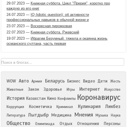
29.07.2023
—
Книжная суббота. Цикл "Прерия", коротко про
каждую из его книг
24.07.2023
—
IQ (idiotic question): об активности
профессиональных навыков в обычной жизни и
23.07.2023
—
Воскресная пирожковая
22.07.2023
—
Книжная суббота. Ржевский
19.07.2023
—
Ибрагим Безумный: тяжела и окаянна жизнь
османского султана, часть первая
Авто
Беларусь
WOW
Бизнес
Видео
Дети
Армия
Жесть
Интернет
Закон
Здоровье
Животные
Игры
Искусство
Коронавирус
История
Казахстан
Кино
Конфликты
Кулинария
Ликбез
Косметичка
Коррупция
Криминал
Мнения
Лытдыбр
Медицина
Литература
Музыка
Наука
Общество
Отдых
Отношения
Персоны
Олимпиада