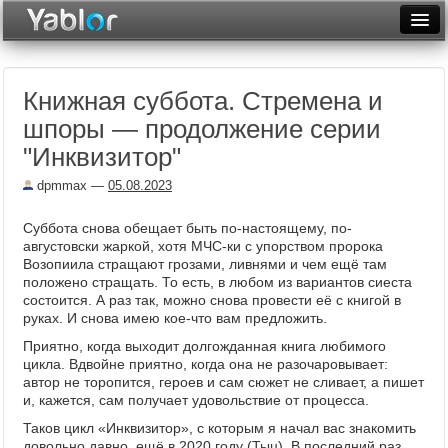
Разместить статью
Войти
Книжная суббота. Стремена и
Неделя
шпоры — продолжение серии
Месяц
"Инквизитор"
Рейтинги
dpmmax
—
05.08.2023
Архив
Суббота снова обещает быть по-настоящему, по-
августовски жаркой, хотя МЧС-ки с упорством пророка
Фототоп
Возопиила стращают грозами, ливнями и чем ещё там
положено стращать. То есть, в любом из вариантов сиеста
Видеотоп
состоится. А раз так, можно снова провести её с книгой в
руках. И снова имею кое-что вам предложить.
Приятно, когда выходит долгожданная книга любимого
цикла. Вдвойне приятно, когда она не разочаровывает:
автор не торопится, героев и сам сюжет не сливает, а пишет
и, кажется, сам получает удовольствие от процесса.
Таков цикл «Инквизитор», с которым я начал вас знакомить
довольно давно, ещё в 2020 году (
Тыц
). В последний раз