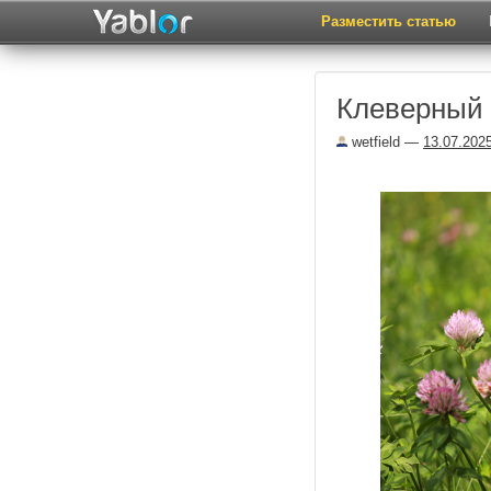
Разместить статью
Клеверный 
wetfield
—
13.07.202