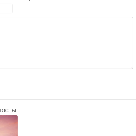
посты: