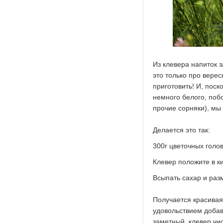
Из клевера напиток 
это только про верес
приготовить! И, поск
немного белого, поб
прочие сорняки), мы
Делается это так:
300г цветочных голо
Клевер положите в ки
Всыпать сахар и раз
Получается красивая
удовольствием добавл
заметный, клевер чис