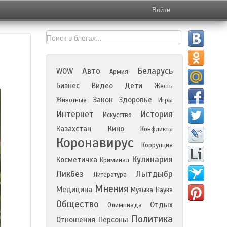
Войти
Авто
Беларусь
WOW
Армия
Бизнес
Видео
Дети
Жесть
Закон
Здоровье
Животные
Игры
Интернет
История
Искусство
Казахстан
Кино
Конфликты
Коронавирус
Коррупция
Кулинария
Косметичка
Криминал
Ликбез
Лытдыбр
Литература
Мнения
Медицина
Музыка
Наука
Общество
Отдых
Олимпиада
Политика
Отношения
Персоны