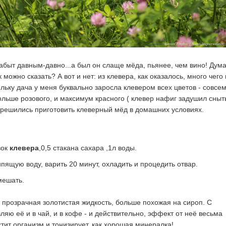
забыт давным-давно...а был он слаще мёда, пьянее, чем вино! Дума
к можно сказать? А вот и нет: из клевера, как оказалось, много чег
ольку дача у меня буквально заросла клевером всех цветов - совсе
ольше розового, и максимум красного ( клевер нафиг задушил сныт
 решились приготовить клеверный мёд в домашних условиях.
вок
клевера
,0,5 стакана сахара ,1л воды.
пящую воду, варить 20 минут, охладить и процедить отвар.
мешать.
 прозрачная золотистая жидкость, больше похожая на сироп. С
яю её и в чай, и в кофе - и действительно, эффект от неё весьма
тит организм и тонизирует, как хорошая минералка!