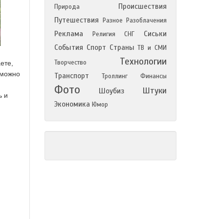
Происшествия
Природа
Путешествия
Разное
Разоблачения
Реклама
Сиськи
Религия
СНГ
События
Спорт
Страны
ТВ и СМИ
Технологии
Творчество
ете,
о можно
Транспорт
Троллинг
Финансы
м
Фото
Штуки
Шоубиз
ь и
Экономика
Юмор