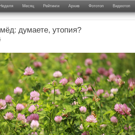
Неделя
Месяц
Рейтинги
Архив
Фототоп
Видеотоп
мёд: думаете, утопия?
5