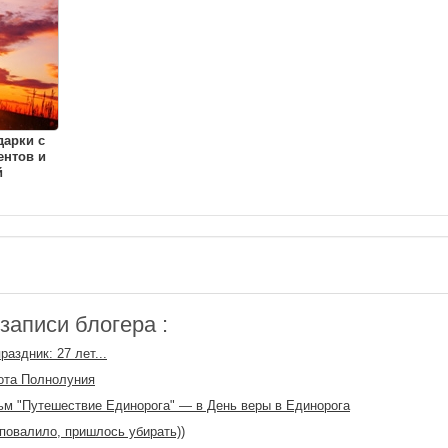
дарки с
ентов и
й
аписи блогера :
раздник: 27 лет...
ота Полнолуния
м "Путешествие Единорога" — в День веры в Единорога
повалило, пришлось убирать))