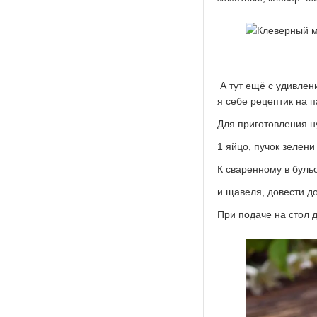
А тут ещё с удивлен
я себе рецептик на п
Для приготовления н
1 яйцо, пучок зелен
К сваренному в буль
и щавеля, довести до
При подаче на стол д