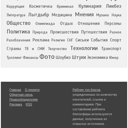
Кулинария
Ликбез
Косметичка
Коррупция
Криминал
Мнения
Лытдыбр
Медицина
Литература
Музыка
Наука
Общество
Отдых
Отношения
Персоны
Олимпиада
Политика
Происшествия
Путешествия
Природа
Разное
Реклама
Сиськи
События
Спорт
Разоблачения
Религия
СНГ
Технологии
Страны
Транспорт
ТВ и СМИ
Творчество
Фото
Штуки
Шоубиз
Экономика
Троллинг
Финансы
Юмор
Главная
О проекте
Рейтинг топ блогов
,
Обратная связь
упорядоченных по количеству
Правообладателям
посетителей, ссылок и
Реклама
RSS
комментариев. При
составлении рейтинга
блогосферы используются
данные, полученные из
открытых источников.