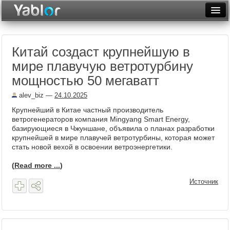
Разместить статью
Войти
Китай создаст крупнейшую в
Неделя
мире плавучую ветротурбину
Месяц
мощностью 50 мегаватт
Рейтинги
alev_biz
—
24.10.2025
Крупнейший в Китае частный производитель
Архив
ветрогенераторов компания Mingyang Smart Energy,
базирующиеся в Чжуншане, объявила о планах разработки
Фототоп
крупнейшей в мире плавучей ветротурбины, которая может
стать новой вехой в освоении ветроэнергетики.
Видеотоп
(
Read more ...
)
Источник