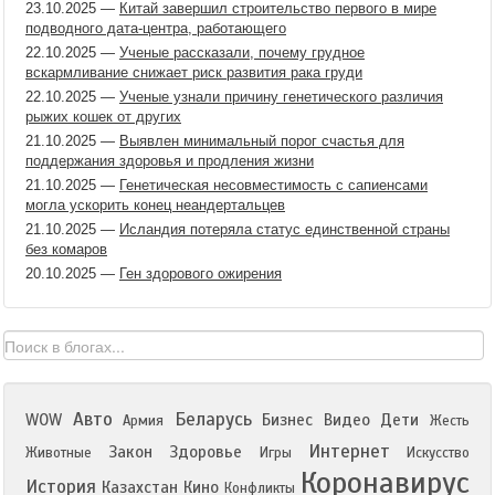
23.10.2025
—
Китай завершил строительство первого в мире
подводного дата-центра, работающего
22.10.2025
—
Ученые рассказали, почему грудное
вскармливание снижает риск развития рака груди
22.10.2025
—
Ученые узнали причину генетического различия
рыжих кошек от других
21.10.2025
—
Выявлен минимальный порог счастья для
поддержания здоровья и продления жизни
21.10.2025
—
Генетическая несовместимость с сапиенсами
могла ускорить конец неандертальцев
21.10.2025
—
Исландия потеряла статус единственной страны
без комаров
20.10.2025
—
Ген здорового ожирения
Авто
Беларусь
WOW
Бизнес
Видео
Дети
Армия
Жесть
Интернет
Закон
Здоровье
Животные
Игры
Искусство
Коронавирус
История
Казахстан
Кино
Конфликты