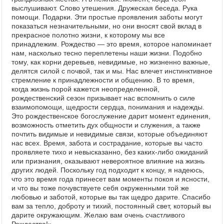
выслушивают. Слово утешения. Дружеская беседа. Рука
помощи. Подарки. Эти простые проявления заботы могут
показаться незначительными, но они вносят свой вклад в
прекрасное полотно жизни, к которому мы все
принадлежим. Рождество — это время, которое напоминает
нам, насколько тесно переплетены наши жизни. Подобно
тому, как корни деревьев, невидимые, но жизненно важные,
делятся силой с почвой, так и мы. Нас влечет инстинктивное
стремление к принадлежности и общению. В то время,
когда жизнь порой кажется неопределенной,
рождественский сезон призывает нас вспомнить о силе
взаимопомощи, щедрости сердца, понимания и надежды.
Это рождественское богослужение дарит момент единения,
возможность отметить дух общности и служения, а также
почтить видимые и невидимые связи, которые объединяют
нас всех. Время, забота и сострадание, которые вы часто
проявляете тихо и невысказанно, без каких-либо ожиданий
или признания, оказывают невероятное влияние на жизнь
других людей. Поскольку год подходит к концу, я надеюсь,
что это время года принесет вам моменты покоя и ясности,
и что вы тоже почувствуете себя окруженными той же
любовью и заботой, которые вы так щедро дарите. Спасибо
вам за тепло, доброту и тихий, постоянный свет, который вы
дарите окружающим. Желаю вам очень счастливого