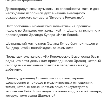
сыграв на фортепиано.
Демонстрируя свои музыкальные способности, мать и дочь
неожиданно исполнили дуэт в начале ежегодного
рождественского концерта "Вместе в Рождество".
Этот особенный момент был запечатлен на прошлой
неделе во Виндзорском замке. Кейт и Шарлотта исполнили
произведение Эрланда Купера «Holm Sound».
Шотландский композитор Эрланд Купер был приглашен в
Виндзор, чтобы понаблюдать за съемками.
Представитель заявил: «Их Королевские Высочества были
рады, что в тот день к ним присоединился Эрланд, который
смог дать им несколько советов в перерывах между
дублями».
Эрланд, уроженец Оркнейских островов, черпает
вдохновение в природе и межличностных отношениях,
темах, которые также неотъемлемо присутствуют в
творчестве Кейт. Композицию он написал для своей матери,
которую тоже звали Шарлоттой.