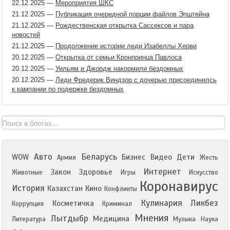
22.12.2025
—
Мероприятия ШКС
21.12.2025
—
Публикация очередной порции файлов Эпштейна
21.12.2025
—
Рождественская открытка Сассексов и пара
новостей
21.12.2025
—
Продолжение истории леди Изабеллы Херви
20.12.2025
—
Открытка от семьи Кронпринца Павлоса
20.12.2025
—
Уильям и Джордж накормили бездомных
20.12.2025
—
Леди Фредерик Виндзор с дочерью присоединилсь
к кампании по подержке бездомных
Авто
Беларусь
WOW
Бизнес
Видео
Дети
Армия
Жесть
Интернет
Закон
Здоровье
Животные
Игры
Искусство
Коронавирус
История
Казахстан
Кино
Конфликты
Кулинария
Ликбез
Косметичка
Коррупция
Криминал
Мнения
Лытдыбр
Медицина
Литература
Музыка
Наука