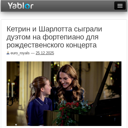
Разместить статью
Войти
Кетрин и Шарлотта сыграли
Неделя
дуэтом на фортепиано для
Месяц
рождественского концерта
Рейтинги
euro_royals
—
25.12.2025
Архив
Фототоп
Видеотоп