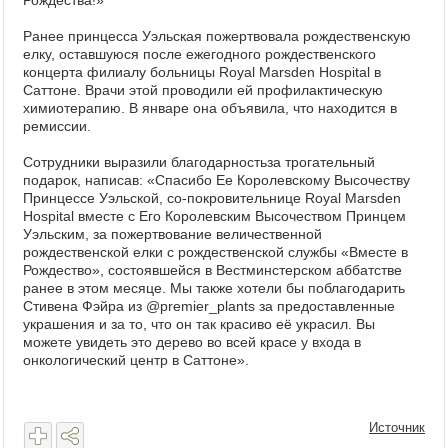
Рождества!»
Ранее принцесса Уэльская пожертвовала рождественскую
елку, оставшуюся после ежегодного рождественского
концерта филиалу больницы Royal Marsden Hospital в
Саттоне. Врачи этой проводили ей профилактическую
химиотерапию. В январе она объявила, что находится в
ремиссии.
Сотрудники выразили благодарностьза трогательный
подарок, написав: «Спасибо Ее Королевскому Высочеству
Принцессе Уэльской, со-покровительнице Royal Marsden
Hospital вместе с Его Королевским Высочеством Принцем
Уэльским, за пожертвование величественной
рождественской елки с рождественской службы «Вместе в
Рождество», состоявшейся в Вестминстерском аббатстве
ранее в этом месяце. Мы также хотели бы поблагодарить
Стивена Фэйра из @premier_plants за предоставленные
украшения и за то, что он так красиво её украсил. Вы
можете увидеть это дерево во всей красе у входа в
онкологический центр в Саттоне».
Источник