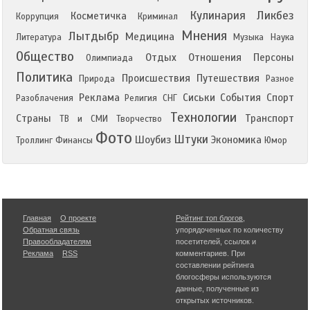
Кулинария
Ликбез
Косметичка
Коррупция
Криминал
Мнения
Лытдыбр
Медицина
Литература
Музыка
Наука
Общество
Отдых
Отношения
Персоны
Олимпиада
Политика
Происшествия
Путешествия
Природа
Разное
Реклама
Сиськи
События
Спорт
Разоблачения
Религия
СНГ
Технологии
Страны
Транспорт
ТВ и СМИ
Творчество
Фото
Штуки
Шоубиз
Экономика
Троллинг
Финансы
Юмор
Главная
О проекте
Рейтинг топ блогов
,
Обратная связь
упорядоченных по количеству
Правообладателям
посетителей, ссылок и
Реклама
RSS
комментариев. При
составлении рейтинга
блогосферы используются
данные, полученные из
открытых источников.