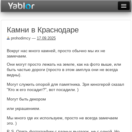
Разместить статью
Войти
Камни в Краснодаре
Неделя
prohodimcy
—
17.09.2025
Месяц
Вокруг нас много камней, просто обычно мы их не
Рейтинги
замечаем.
Они могут просто лежать на земле, как на фото выше, или
Архив
быть частью дороги (просто в этом амплуа они не всегда
видны).
Фототоп
Могут служить опорой для памятника. Зря киногерой сказал
Видеотоп
"Кто ж его посадит?", вот посадили. )
Могут быть декором
или украшением.
Мы много где их используем, просто не всегда замечаем
это. )
P. S. Опять фотографии с разных вылазок, не с одной. Но