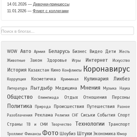
14.01.2026
—
Девочки-принцессы
11.01.2026
—
Флирт с коллегами
Авто
Беларусь
WOW
Бизнес
Видео
Дети
Армия
Жесть
Интернет
Закон
Здоровье
Животные
Игры
Искусство
Коронавирус
История
Казахстан
Кино
Конфликты
Кулинария
Ликбез
Косметичка
Коррупция
Криминал
Мнения
Лытдыбр
Медицина
Литература
Музыка
Наука
Общество
Отдых
Отношения
Персоны
Олимпиада
Политика
Происшествия
Путешествия
Природа
Разное
Реклама
Сиськи
События
Спорт
Разоблачения
Религия
СНГ
Технологии
Страны
Транспорт
ТВ и СМИ
Творчество
Фото
Штуки
Шоубиз
Экономика
Троллинг
Финансы
Юмор