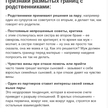
Признаки размытых границ с
родственниками:
- Родственники принимают решения за пару
, например
один из супругов не советуется со вторым, а делает так, как
говорят его родители.
- Постоянные непрошенные советы, критика
с этим столкнулась моя сестра во втором браке – ее
свекровь постоянно ее критикует, в то время как муж –
молчит, а сестре говорит потом – ну она же просто так
сказала, она же мама и т.д. Как это решается? Муж должен
поставить границу перед матерью – например наедине
попросить ее так не делать.
- Чувство вины при отказе помочь или прийти
часто таким грешат матери сыновей – зазывают к себе
взрослых семейных сыновей, а при отказе давят на чувство
вины.
- Один из партнеров ставит интересы своей семьи
выше пары
Это нездоровая тенденция, которая в конечном счете
приведет к разрыву отношений. В зрелых отношениях –
пара первична, вокруг нее, как вокруг ядра, строятся все
остальные взаимодействия.