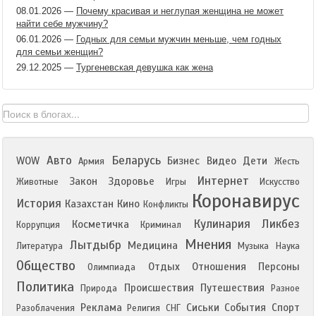
08.01.2026
—
Почему красивая и неглупая женщина не может
найти себе мужчину?
06.01.2026
—
Годных для семьи мужчин меньше, чем годных
для семьи женщин?
29.12.2025
—
Тургеневская девушка как жена
Авто
Беларусь
WOW
Бизнес
Видео
Дети
Армия
Жесть
Интернет
Закон
Здоровье
Животные
Игры
Искусство
Коронавирус
История
Казахстан
Кино
Конфликты
Кулинария
Ликбез
Косметичка
Коррупция
Криминал
Мнения
Лытдыбр
Медицина
Литература
Музыка
Наука
Общество
Отдых
Отношения
Персоны
Олимпиада
Политика
Происшествия
Путешествия
Природа
Разное
Реклама
Сиськи
События
Спорт
Разоблачения
Религия
СНГ