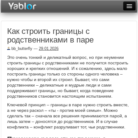
Разместить статью
Войти
Как строить границы с
Неделя
родственниками в паре
Месяц
bb_butterfly
—
29.01.2026
Рейтинги
Это очень тонкий и деликатный вопрос, но при неумении
строить границы с родственниками не получится построить
Архив
хороших и крепких отношений. И к сожалению, здесь мало
построить границы только со стороны одного человека –
нужно чтобы и второй их строил. Бывает, что сами
Фототоп
родственники – деликатные и мудрые люди и сами
поддерживают границы, но бывает, когда поведение
Видеотоп
родственников становится настоящим испытанием.
Ключевой принцип – границы в паре нужно строить вместе,
а не через раскол – «ты - против моей семьи». Можно
сделать так – сначала все решения принимаются парой, а
лишь затем – доносятся до родственников. И в случае
конфликта – конфликт разруливает тот, чьи родственники.