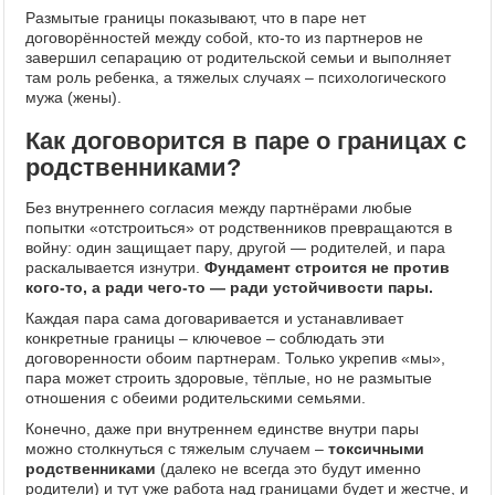
Размытые границы показывают, что в паре нет
договорённостей между собой, кто-то из партнеров не
завершил сепарацию от родительской семьи и выполняет
там роль ребенка, а тяжелых случаях – психологического
мужа (жены).
Как договорится в паре о границах с
родственниками?
Без внутреннего согласия между партнёрами любые
попытки «отстроиться» от родственников превращаются в
войну: один защищает пару, другой — родителей, и пара
раскалывается изнутри.
Фундамент строится не против
кого-то, а ради чего-то — ради устойчивости пары.
Каждая пара сама договаривается и устанавливает
конкретные границы – ключевое – соблюдать эти
договоренности обоим партнерам. Только укрепив «мы»,
пара может строить здоровые, тёплые, но не размытые
отношения с обеими родительскими семьями.
Конечно, даже при внутреннем единстве внутри пары
можно столкнуться с тяжелым случаем –
токсичными
родственниками
(далеко не всегда это будут именно
родители) и тут уже работа над границами будет и жестче, и