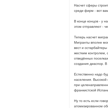
Насчет сферы строит
среди фирм - вот вам
В конце концов - у н
этом отправляют - ч
Теперь насчет мигра
Мигранты вполне мог
вест и остарбайтеры 
жестким контролем, 
отведённых поселках
создания диаспор. В 
Естественно надо бу
населения. Высокой 
при целенаправленно
франкистской Испан
Ну то есть если гово
атомизированном общ