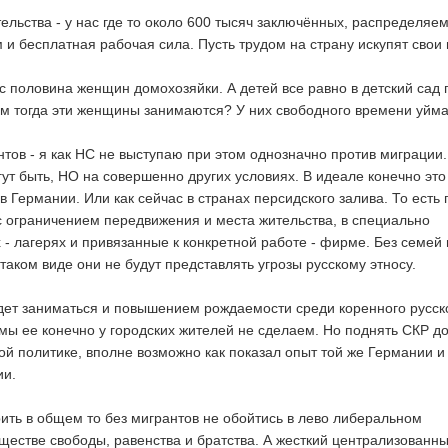
ельства - у нас где то около 600 тысяч заключённых, распределяем
 и бесплатная рабочая сила. Пусть трудом на страну искупят свои 
ас половина женщин домохозяйки. А детей все равно в детский сад 
ем тогда эти женщины занимаются? У них свободного времени уйма
нтов - я как НС не выступаю при этом однозначно против миграции.
ут быть, НО на совершенно других условиях. В идеале конечно это
в Германии. Или как сейчас в странах персидского залива. То есть 
с ограничением передвижения и места жительства, в специально
 - лагерях и привязанные к конкретной работе - фирме. Без семей 
таком виде они не будут представлять угрозы русскому этносу.
дет заниматься и повышением рождаемости среди коренного русск
мы ее конечно у городских жителей не сделаем. Но поднять СКР до
й политике, вполне возможно как показал опыт той же Германии и
ии.
рить в общем то без мигрантов не обойтись в лево либеральном
естве свободы, равенства и братства. А жесткий централизованн