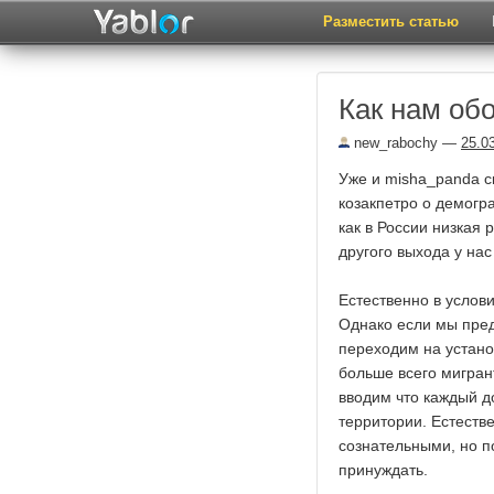
Разместить статью
Как нам об
new_rabochy
—
25.0
Уже и misha_panda с
козакпетро о демогр
как в России низкая
другого выхода у нас
Естественно в услови
Однако если мы пред
переходим на устано
больше всего мигрант
вводим что каждый д
территории. Естеств
сознательными, но по
принуждать.