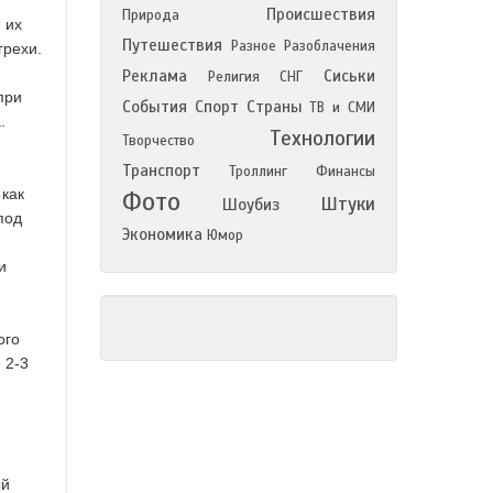
Происшествия
Природа
 их
Путешествия
Разное
Разоблачения
грехи.
Реклама
Сиськи
Религия
СНГ
при
События
Спорт
Страны
ТВ и СМИ
.
Технологии
Творчество
Транспорт
Троллинг
Финансы
 как
Фото
Штуки
Шоубиз
под
Экономика
Юмор
и
ого
 2-3
ый