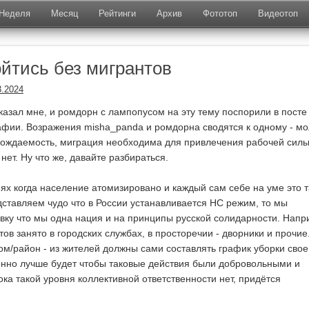
Неделя
Месяц
Рейтинги
Архив
Фототоп
Видеотоп
ойтись без мигрантов
3.2024
казал мне, и ромдорн с лампопусом на эту тему поспорили в посте
афии. Возражения misha_panda и ромдорна сводятся к одному - мо
 рождаемость, миграция необходима для привлечения рабочей силы
 нет. Ну что же, давайте разбираться.
ях когда население атомизировано и каждый сам себе на уме это т
ставляем чудо что в России устанавливается НС режим, то мы
вку что мы одна нация и на принципы русской солидарности. Нап
ов занято в городских службах, в просторечии - дворники и прочие
ом/район - из жителей должны сами составлять график уборки свое
енно лучше будет чтобы таковые действия были добровольными и
ка такой уровня коллективной ответственности нет, придётся