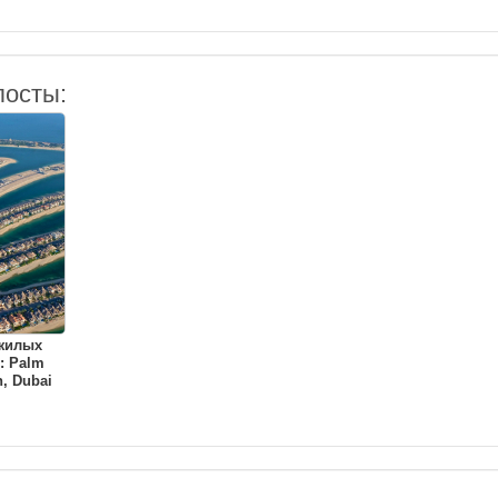
посты:
 жилых
: Palm
, Dubai