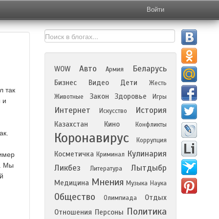
Войти
Авто
Беларусь
WOW
Армия
Бизнес
Видео
Дети
Жесть
л так
Закон
Здоровье
Животные
Игры
 и
Интернет
История
Искусство
Казахстан
Кино
Конфликты
ак.
Коронавирус
Коррупция
Кулинария
Косметичка
ример
Криминал
. Мы
Ликбез
Лытдыбр
Литература
й
Мнения
Медицина
Музыка
Наука
Общество
Отдых
Олимпиада
Политика
Отношения
Персоны