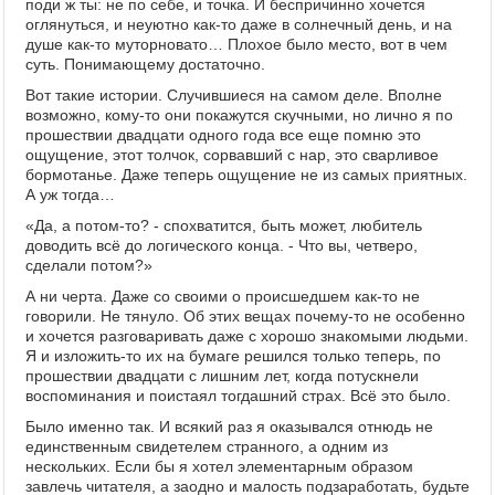
поди ж ты: не по себе, и точка. И беспричинно хочется
оглянуться, и неуютно как-то даже в солнечный день, и на
душе как-то муторновато… Плохое было место, вот в чем
суть. Понимающему достаточно.
Вот такие истории. Случившиеся на самом деле. Вполне
возможно, кому-то они покажутся скучными, но лично я по
прошествии двадцати одного года все еще помню это
ощущение, этот толчок, сорвавший с нар, это сварливое
бормотанье. Даже теперь ощущение не из самых приятных.
А уж тогда…
«Да, а потом-то? - спохватится, быть может, любитель
доводить всё до логического конца. - Что вы, четверо,
сделали потом?»
А ни черта. Даже со своими о происшедшем как-то не
говорили. Не тянуло. Об этих вещах почему-то не особенно
и хочется разговаривать даже с хорошо знакомыми людьми.
Я и изложить-то их на бумаге решился только теперь, по
прошествии двадцати с лишним лет, когда потускнели
воспоминания и поистаял тогдашний страх. Всё это было.
Было именно так. И всякий раз я оказывался отнюдь не
единственным свидетелем странного, а одним из
нескольких. Если бы я хотел элементарным образом
завлечь читателя, а заодно и малость подзаработать, будьте