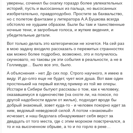
уверены, сочинил бы охапку гораздо более увлекательных
историй, пусть и высосанных из пальца, но высосанных
изобретательно, правдоподобно. Простите за бахвальство,
но с полетом фантазии у литератора А.А.Бушкова всегда
обстояло не худшим образом. Были бы там и таинственные
ночные тени, и загробные голоса, и жуткие видения, и
убедительные детали.
Вот только делать это категорически не хочется. На сей раз
в мою задачу входило рассказать о пережитых странностях
как можно более подробно, возможно, это и получилось
скучновато, но таковы уж эти события в реальности, а не в
Голливуде… Было все это, было.
А объяснения - нет. До сих пор. Строго научного, я имею в
виду. И до-олго еще не будет, чует моя душа. Вот вам один
простенький на первый взгляд пример из той же оперы.
Исстари в Сибири бытуют рассказы о том, как к человеку,
оказавшемуся в одиночестве (на охоте ли, на покосе, по
другой надобности вдали от жилья), подходит вроде бы
добрый знакомый, зовет куда-то - и человек покорно идет за
ним, ведомый неведомой силой. А потом «знакомый»
исчезает, и наш бедолага обнаруживает себя верст за
двадцать от того места, где с этим мороком повстречался, а
то и на высоченном обрыве, а то и по горло в реке…