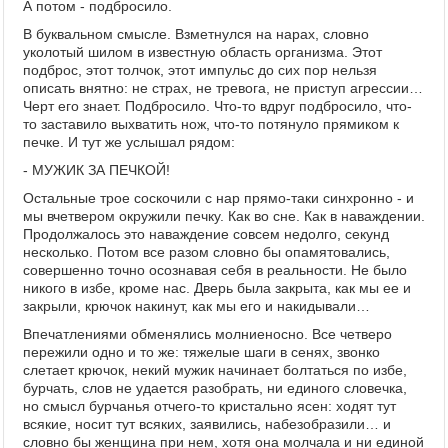
А потом - подбросило.
В буквальном смысле. Взметнулся на нарах, словно
уколотый шилом в известную область организма. Этот
подброс, этот толчок, этот импульс до сих пор нельзя
описать внятно: не страх, не тревога, не приступ агрессии…
Черт его знает. Подбросило. Что-то вдруг подбросило, что-
то заставило выхватить нож, что-то потянуло прямиком к
печке. И тут же услышал рядом:
- МУЖИК ЗА ПЕЧКОЙ!
Остальные трое соскочили с нар прямо-таки синхронно - и
мы вчетвером окружили печку. Как во сне. Как в наваждении.
Продолжалось это наваждение совсем недолго, секунд
несколько. Потом все разом словно бы опамятовались,
совершенно точно осознавая себя в реальности. Не было
никого в избе, кроме нас. Дверь была закрыта, как мы ее и
закрыли, крючок накинут, как мы его и накидывали…
Впечатлениями обменялись молниеносно. Все четверо
пережили одно и то же: тяжелые шаги в сенях, звонко
слетает крючок, некий мужик начинает болтаться по избе,
бурчать, слов не удается разобрать, ни единого словечка,
но смысл бурчанья отчего-то кристально ясен: ходят тут
всякие, носит тут всяких, заявились, набезобразили… и
словно бы женщина при нем, хотя она молчала и ни единой