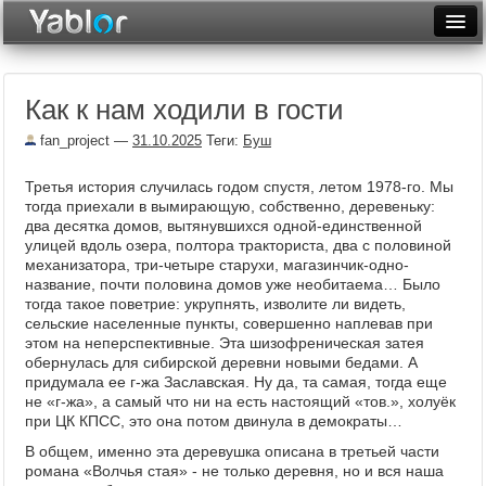
Разместить статью
Войти
Как к нам ходили в гости
Неделя
fan_project
—
31.10.2025
Теги:
Буш
Месяц
Третья история случилась годом спустя, летом 1978-го. Мы
Рейтинги
тогда приехали в вымирающую, собственно, деревеньку:
два десятка домов, вытянувшихся одной-единственной
Архив
улицей вдоль озера, полтора тракториста, два с половиной
механизатора, три-четыре старухи, магазинчик-одно-
Фототоп
название, почти половина домов уже необитаема… Было
тогда такое поветрие: укрупнять, изволите ли видеть,
сельские населенные пункты, совершенно наплевав при
Видеотоп
этом на неперспективные. Эта шизофреническая затея
обернулась для сибирской деревни новыми бедами. А
придумала ее г-жа Заславская. Ну да, та самая, тогда еще
не «г-жа», а самый что ни на есть настоящий «тов.», холуёк
при ЦК КПСС, это она потом двинула в демократы…
В общем, именно эта деревушка описана в третьей части
романа «Волчья стая» - не только деревня, но и вся наша