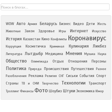
Авто
Беларусь
WOW
Бизнес
Видео
Дети
Армия
Жесть
Интернет
Закон
Здоровье
Животные
Игры
Искусство
Коронавирус
История
Казахстан
Кино
Конфликты
Кулинария
Ликбез
Косметичка
Коррупция
Криминал
Мнения
Лытдыбр
Медицина
Литература
Музыка
Наука
Общество
Отдых
Отношения
Персоны
Олимпиада
Политика
Происшествия
Путешествия
Природа
Разное
Реклама
Сиськи
События
Спорт
Разоблачения
Религия
СНГ
Технологии
Страны
Транспорт
ТВ и СМИ
Творчество
Фото
Штуки
Шоубиз
Экономика
Троллинг
Финансы
Юмор