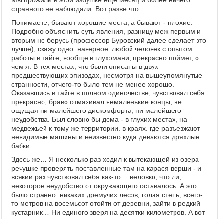
Мы прожили в этой избушке еще месяц и более ничего
странного не наблюдали. Вот разве что…
Понимаете, бывают хорошие места, а бывают - плохие.
Подробно объяснить суть явления, разницу меж первым и
вторым не берусь (профессор Буровский далее сделает это
лучше), скажу одно: наверное, любой человек с опытом
работы в тайге, вообще в глухомани, прекрасно поймет, о
чем я. В тех местах, что были описаны в двух
предшествующих эпизодах, несмотря на вышеупомянутые
странности, отчего-то было тем не менее хорошо.
Оказавшись в тайге в полном одиночестве, чувствовал себя
прекрасно, браво отмахивал немаленькие концы, не
ощущая ни малейшего дискомфорта, ни малейшего
неудобства. Был словно бы дома - в глухих местах, на
медвежьей к тому же территории, в краях, где разъезжают
невидимые машины и неизвестно куда деваются дряхлые
бабки.
Здесь же… Я несколько раз ходил к вытекающей из озера
речушке проверять поставленные там на карася верши - и
всякий раз чувствовал себя как-то… неловко, что ли,
некоторое неудобство от окружающего оставалось. А это
было странно: никаких дремучих лесов, голая степь, всего-
то метров на восемьсот отойти от деревни, зайти в редкий
кустарник… Ни единого зверя на десятки километров. А вот