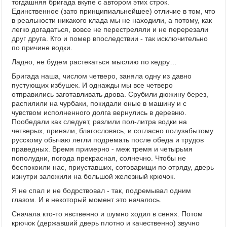
тогдашняя бригада вкупе с автором этих строк.
Единственное (зато принципиальнейшее) отличие в том, что
в реальности никакого клада мы не находили, а потому, как
легко догадаться, вовсе не перестреляли и не перерезали
друг друга. Кто и помер впоследствии - так исключительно
по причине водки.
Ладно, не будем растекаться мыслию по кедру…
Бригада наша, числом четверо, заняла одну из давно
пустующих избушек. И однажды мы все четверо
отправились заготавливать дрова. Срубили дюжину берез,
распилили на чурбаки, покидали оные в машину и с
чувством исполненного долга вернулись в деревню.
Пообедали как следует, разлили пол-литра водки на
четверых, приняли, благословясь, и согласно полузабытому
русскому обычаю легли подремать после обеда и трудов
праведных. Время примерно - меж тремя и четырьмя
пополудни, погода прекрасная, солнечно. Чтобы не
беспокоили нас, приуставших, сотоварищи по отряду, дверь
изнутри заложили на большой железный крючок.
Я не спал и не бодрствовал - так, подремывал одним
глазом. И в некоторый момент это началось.
Сначала кто-то явственно и шумно ходил в сенях. Потом
крючок (державший дверь плотно и качественно) звучно