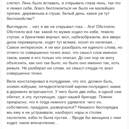
слетел. Лень было вставать, и открывать глаза лень, так что
я лежал себе, благо беспокоиться не было ни малейших
причин: деревенька в глуши, белый день, какое уж тут
беспокойство?
Выглядело… нет, я же не открывал глаз… Ага! Обстояло.
Обстояло всё так: какой-то мужик ходил по избе, тяжело
ступая, и брюзгливо ворчал; мол, набезобразили, все вверх
дном перевернули, ходят тут всякие, носит их нелегкая…
Самое интересное, я не мог разобрать ни единого слова, но
отчего-то совершенно точно знал, что смысл слов именно
таков, каким я его только что описал. До сих пор не могу
объяснить, как оно так было, но было оно именно так, хоть
режьте. Не разбирал ни слова, но смысл откуда-то знал
совершенно точно.
Вяло констатировал в полудреме, что это, должно быть,
хозяин избушки, пятидесятилетний карлик-полуидиот, какие
в деревнях встречаются. У него было две избы, в одной сам
обитал, а эту, пустующую, сдал нашей бригаде. Помню
прекрасно, что я тогда немного удивился: чего он,
собственно, придурок, разворчался? Никакого беспорядка
мы ему и не устраивали, наоборот, нары и столик
сколотили, изба-то была пустая… Вроде бы женщина с ним
ходит, такое впечатление…