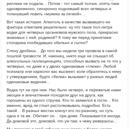
реплики не подала… Потом - тот самый толчок, опять-таки
одновременно, синхронно поднявший всех четверых и
толкнувший ловить «мужика за печкой»…
Вот такая история. Алкоголь в качестве вызвавшего ее
фактора отметаем решительно: ну что такое пол-литра
водки для четверых организмов мужского пола, прекрасно
знакомых с ней, родимой? К тому же перед принятием
стопарика пообедавших обильно и сытно?
Слону дробина… До того мы недели три провели в самой
пошлой трезвости. И, наконец, никто еще не слышал об
алкогольных галлюцинациях, способных вызвать не то что у
четверых, но даже и у двоих одинаковые «глюки». Любой
психиатр или нарколог вас высмеет, коли обратитесь к нему
с утверждением, будто «белка» вызывает у разных людей
одинаковые видения…
Водка тут ни при чем. Нас было четверо, и пережитые нами
эмоции и впечатления походили друг на друга, как
горошины из одного стручка. Кто-то заявился в гости… Кто
именно, вряд ли стоит растолковывать подробно. Есть
такой… В разных местах кличут его по-разному, но суть
одна и та же. Обитает он… при доме. Показывается иногда.
Да домовой это, домовой, что уж там, к чему реверансы…