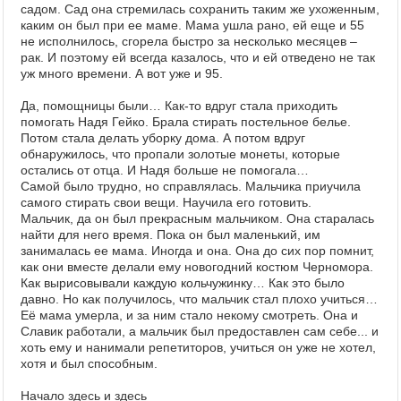
садом. Сад она стремилась сохранить таким же ухоженным,
каким он был при ее маме. Мама ушла рано, ей еще и 55
не исполнилось, сгорела быстро за несколько месяцев –
рак. И поэтому ей всегда казалось, что и ей отведено не так
уж много времени. А вот уже и 95.
Да, помощницы были… Как-то вдруг стала приходить
помогать Надя Гейко. Брала стирать постельное белье.
Потом стала делать уборку дома. А потом вдруг
обнаружилось, что пропали золотые монеты, которые
остались от отца. И Надя больше не помогала…
Самой было трудно, но справлялась. Мальчика приучила
самого стирать свои вещи. Научила его готовить.
Мальчик, да он был прекрасным мальчиком. Она старалась
найти для него время. Пока он был маленький, им
занималась ее мама. Иногда и она. Она до сих пор помнит,
как они вместе делали ему новогодний костюм Черномора.
Как вырисовывали каждую кольчужинку… Как это было
давно. Но как получилось, что мальчик стал плохо учиться…
Её мама умерла, и за ним стало некому смотреть. Она и
Славик работали, а мальчик был предоставлен сам себе... и
хоть ему и нанимали репетиторов, учиться он уже не хотел,
хотя и был способным.
Начало
здесь
и
здесь