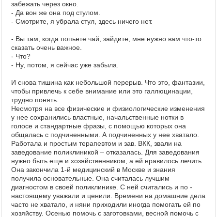
забежать через окно.
- Да вон же она под стулом.
- Смотрите, я убрала стул, здесь ничего нет.
- Вы там, когда попьете чай, зайдите, мне нужно вам что-то
сказать очень важное.
- Что?
- Ну, потом, я сейчас уже забыла.
И снова тишина как небольшой перерыв. Что это, фантазии,
чтобы привлечь к себе внимание или это галлюцинации,
трудно понять.
Несмотря на все физические и физиологические изменения
у нее сохранились властные, начальственные нотки в
голосе и стандартные фразы, с помощью которых она
общалась с подчиненными. А подчиненных у нее хватало.
Работала и простым терапевтом и зав. ВКК, звали на
заведование поликлиникой – отказалась. Для заведования
нужно быть еще и хозяйственником, а ей нравилось лечить.
Она закончила 1-й медицинский в Москве и знания
получила основательные. Она считалась лучшим
диагностом в своей поликлинике. С ней считались и по -
настоящему уважали и ценили. Времени на домашние дела
часто не хватало, и няни приходили иногда помогать ей по
хозяйству. Осенью помочь с заготовками, весной помочь с