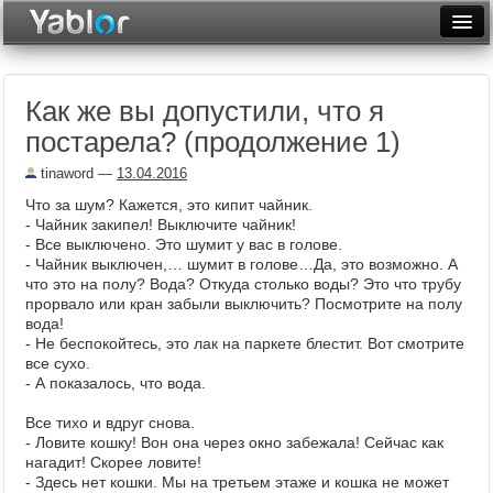
Разместить статью
Войти
Как же вы допустили, что я
Неделя
постарела? (продолжение 1)
Месяц
tinaword
—
13.04.2016
Рейтинги
Что за шум? Кажется, это кипит чайник.
- Чайник закипел! Выключите чайник!
Архив
- Все выключено. Это шумит у вас в голове.
- Чайник выключен,… шумит в голове…Да, это возможно. А
что это на полу? Вода? Откуда столько воды? Это что трубу
Фототоп
прорвало или кран забыли выключить? Посмотрите на полу
вода!
Видеотоп
- Не беспокойтесь, это лак на паркете блестит. Вот смотрите
все сухо.
- А показалось, что вода.
Все тихо и вдруг снова.
- Ловите кошку! Вон она через окно забежала! Сейчас как
нагадит! Скорее ловите!
- Здесь нет кошки. Мы на третьем этаже и кошка не может