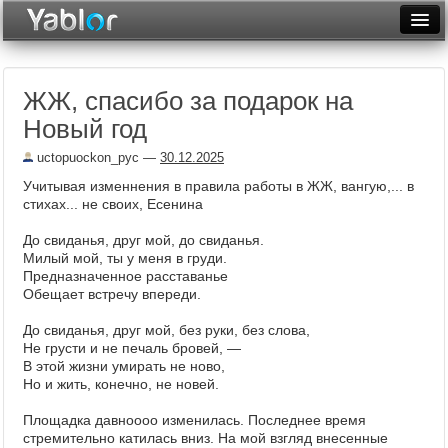
Разместить статью
Войти
ЖЖ, спасибо за подарок на
Неделя
Новый год
Месяц
uctopuockon_pyc
—
30.12.2025
Рейтинги
Учитывая изменнения в правила работы в ЖЖ, вангую,... в
стихах... не своих, Есенина
Архив
До свиданья, друг мой, до свиданья.
Милый мой, ты у меня в груди.
Фототоп
Предназначенное расставанье
Обещает встречу впереди.
Видеотоп
До свиданья, друг мой, без руки, без слова,
Не грусти и не печаль бровей, —
В этой жизни умирать не ново,
Но и жить, конечно, не новей.
Площадка давноооо изменилась. Последнее время
стремительно катилась вниз. На мой взгляд внесенные