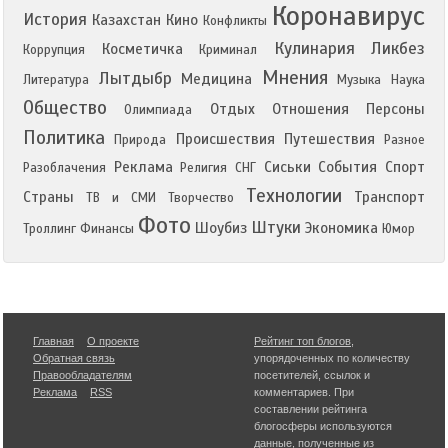
Коронавирус
История
Казахстан
Кино
Конфликты
Кулинария
Ликбез
Косметичка
Коррупция
Криминал
Мнения
Лытдыбр
Медицина
Литература
Музыка
Наука
Общество
Отдых
Отношения
Персоны
Олимпиада
Политика
Происшествия
Путешествия
Природа
Разное
Реклама
Сиськи
События
Спорт
Разоблачения
Религия
СНГ
Технологии
Страны
Транспорт
ТВ и СМИ
Творчество
Фото
Штуки
Шоубиз
Экономика
Троллинг
Финансы
Юмор
Главная
О проекте
Рейтинг топ блогов
,
Обратная связь
упорядоченных по количеству
Правообладателям
посетителей, ссылок и
Реклама
RSS
комментариев. При
составлении рейтинга
блогосферы используются
данные, полученные из