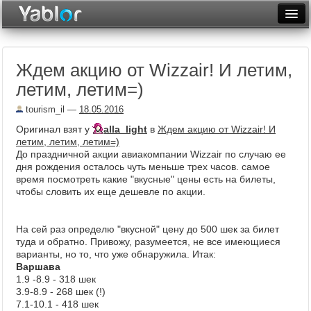
Разместить статью
Войти
Ждем акцию от Wizzair! И летим,
Неделя
летим, летим=)
Месяц
tourism_il
—
18.05.2016
Рейтинги
Оригинал взят у
alla_light
в
Ждем акцию от Wizzair! И
летим, летим, летим=)
Архив
До праздничной акции авиакомпании Wizzair по случаю ее
дня рождения осталось чуть меньше трех часов. самое
время посмотреть какие "вкусные" цены есть на билеты,
Фототоп
чтобы словить их еще дешевле по акции.
Видеотоп
На сей раз определю "вкусной" цену до 500 шек за билет
туда и обратно. Привожу, разумеется, не все имеющиеся
варианты, но то, что уже обнаружила. Итак:
Варшава
1.9 -8.9 - 318 шек
3.9-8.9 - 268 шек (!)
7.1-10.1 - 418 шек